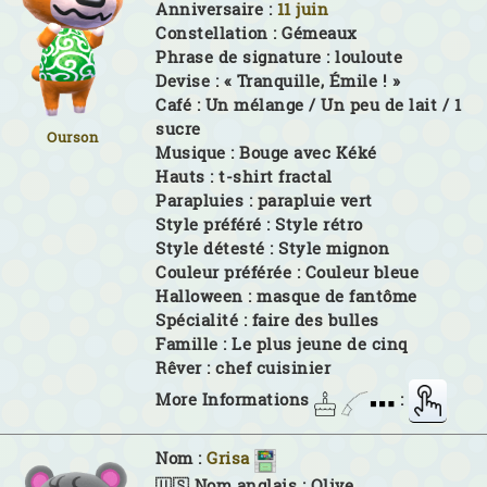
Anniversaire :
11 juin
Constellation :
Gémeaux
Phrase de signature :
louloute
Devise :
« Tranquille, Émile ! »
Café :
Un mélange / Un peu de lait / 1
sucre
Ourson
Musique :
Bouge avec Kéké
Hauts :
t-shirt fractal
Parapluies :
parapluie vert
Style préféré :
Style rétro
Style détesté :
Style mignon
Couleur préférée :
Couleur bleue
Halloween :
masque de fantôme
Spécialité :
faire des bulles
Famille :
Le plus jeune de cinq
Rêver :
chef cuisinier
More Informations
:
Nom :
Grisa
🇺🇸 Nom anglais :
Olive