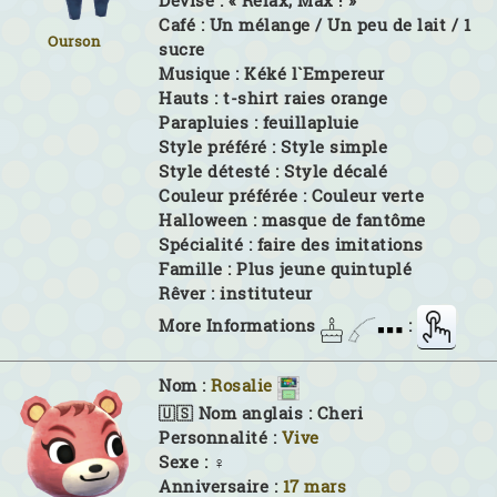
Devise :
« Relax, Max ! »
Café :
Un mélange / Un peu de lait / 1
Ourson
sucre
Musique :
Kéké l`Empereur
Hauts :
t-shirt raies orange
Parapluies :
feuillapluie
Style préféré :
Style simple
Style détesté :
Style décalé
Couleur préférée :
Couleur verte
Halloween :
masque de fantôme
Spécialité :
faire des imitations
Famille :
Plus jeune quintuplé
Rêver :
instituteur
More Informations
:
Nom :
Rosalie
🇺🇸 Nom anglais :
Cheri
Personnalité :
Vive
Sexe :
♀
Anniversaire :
17 mars