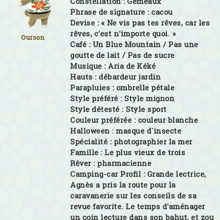
Constellation :
Gémeaux
Phrase de signature :
cacou
Devise :
« Ne vis pas tes rêves, car les
rêves, c'est n'importe quoi. »
Ourson
Café :
Un Blue Mountain / Pas une
goutte de lait / Pas de sucre
Musique :
Aria de Kéké
Hauts :
débardeur jardin
Parapluies :
ombrelle pétale
Style préféré :
Style mignon
Style détesté :
Style sport
Couleur préférée :
couleur blanche
Halloween :
masque d`insecte
Spécialité :
photographier la mer
Famille :
Le plus vieux de trois
Rêver :
pharmacienne
Camping-car Profil :
Grande lectrice,
Agnès a pris la route pour la
caravanerie sur les conseils de sa
revue favorite. Le temps d'aménager
un coin lecture dans son bahut, et zou