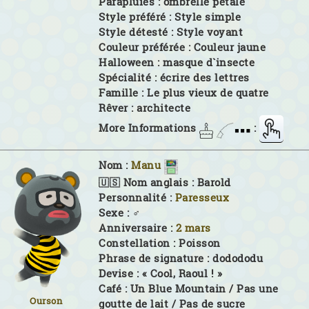
Parapluies :
ombrelle pétale
Style préféré :
Style simple
Style détesté :
Style voyant
Couleur préférée :
Couleur jaune
Halloween :
masque d`insecte
Spécialité :
écrire des lettres
Famille :
Le plus vieux de quatre
Rêver :
architecte
More Informations
:
Nom :
Manu
🇺🇸 Nom anglais :
Barold
Personnalité :
Paresseux
Sexe :
♂
Anniversaire :
2 mars
Constellation :
Poisson
Phrase de signature :
dodododu
Devise :
« Cool, Raoul ! »
Café :
Un Blue Mountain / Pas une
Ourson
goutte de lait / Pas de sucre