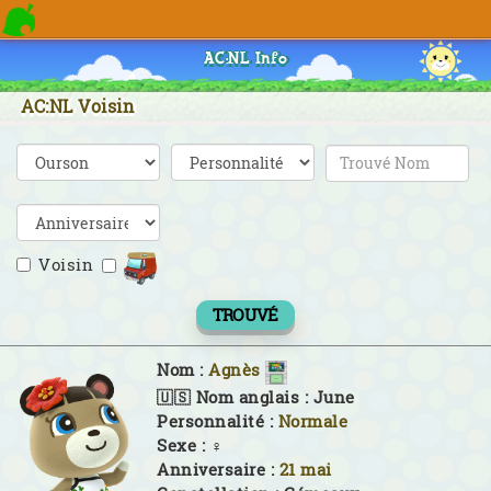
AC:NL Info
AC:NL Voisin
Voisin
TROUVÉ
Nom :
Agnès
🇺🇸 Nom anglais :
June
Personnalité :
Normale
Sexe :
♀
Anniversaire :
21 mai