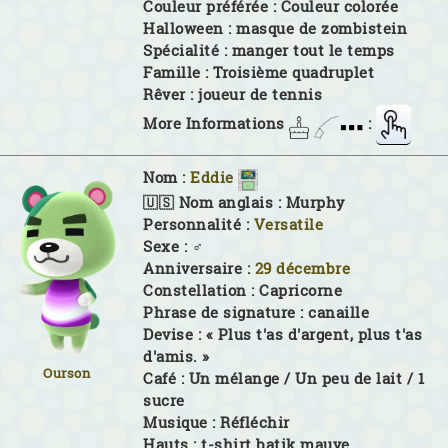
Couleur préférée :
Couleur colorée
Halloween :
masque de zombistein
Spécialité :
manger tout le temps
Famille :
Troisième quadruplet
Rêver :
joueur de tennis
More Informations
:
Nom :
Eddie
🇺🇸 Nom anglais :
Murphy
Personnalité :
Versatile
Sexe :
♂
Anniversaire :
29 décembre
Constellation :
Capricorne
Phrase de signature :
canaille
Devise :
« Plus t'as d'argent, plus t'as
d'amis. »
Ourson
Café :
Un mélange / Un peu de lait / 1
sucre
Musique :
Réfléchir
Hauts :
t-shirt batik mauve