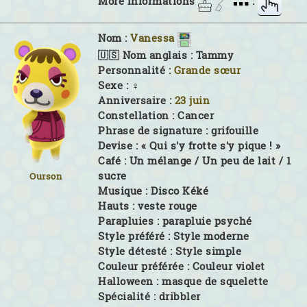
More Informations
:
Nom :
Vanessa
🇺🇸 Nom anglais :
Tammy
Personnalité :
Grande sœur
Sexe :
♀
Anniversaire :
23 juin
Constellation :
Cancer
Phrase de signature :
grifouille
Devise :
« Qui s'y frotte s'y pique ! »
Café :
Un mélange / Un peu de lait / 1
sucre
Ourson
Musique :
Disco Kéké
Hauts :
veste rouge
Parapluies :
parapluie psyché
Style préféré :
Style moderne
Style détesté :
Style simple
Couleur préférée :
Couleur violet
Halloween :
masque de squelette
Spécialité :
dribbler