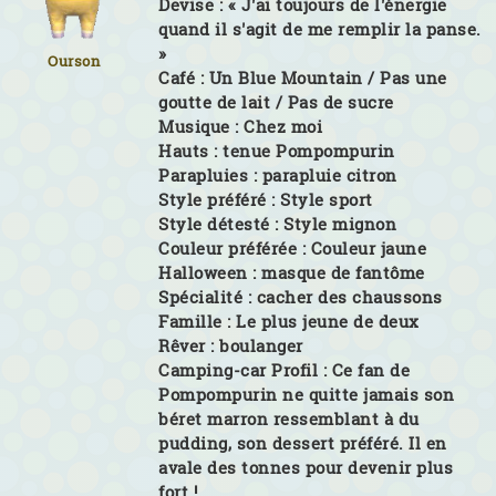
Devise :
« J'ai toujours de l'énergie
quand il s'agit de me remplir la panse.
»
Ourson
Café :
Un Blue Mountain / Pas une
goutte de lait / Pas de sucre
Musique :
Chez moi
Hauts :
tenue Pompompurin
Parapluies :
parapluie citron
Style préféré :
Style sport
Style détesté :
Style mignon
Couleur préférée :
Couleur jaune
Halloween :
masque de fantôme
Spécialité :
cacher des chaussons
Famille :
Le plus jeune de deux
Rêver :
boulanger
Camping-car Profil :
Ce fan de
Pompompurin ne quitte jamais son
béret marron ressemblant à du
pudding, son dessert préféré. Il en
avale des tonnes pour devenir plus
fort !