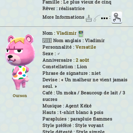
Famille :
Le plus vieux de cinq
Rêver :
réalisatrice
More Informations
:
Nom :
Vladimir
🇺🇸 Nom anglais :
Vladimir
Personnalité :
Versatile
Sexe :
♂
Anniversaire :
2 août
Constellation :
Lion
Phrase de signature :
niet
Devise :
« Un malheur ne vient jamais
seul. »
Café :
Un moka / Beaucoup de lait / 3
Ourson
sucres
Musique :
Agent Kéké
Hauts :
t-shirt blanc à pois
Parapluies :
parapluie flammes
Style préféré :
Style voyant
Style détesté :
Style simple