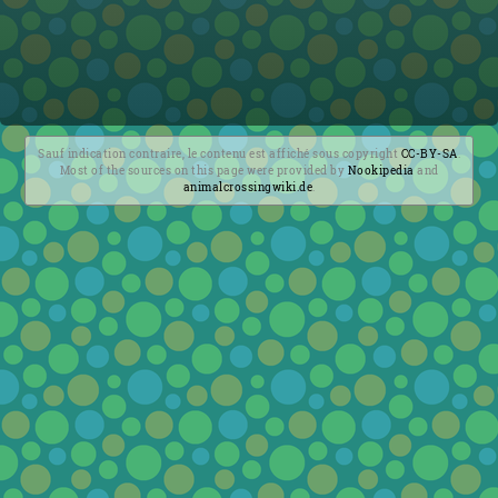
Sauf indication contraire, le contenu est affiché sous copyright
CC-BY-SA
.
Most of the sources on this page were provided by
Nookipedia
and
animalcrossingwiki.de
.