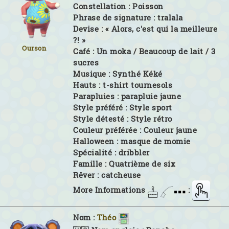
Constellation :
Poisson
Phrase de signature :
tralala
Devise :
« Alors, c'est qui la meilleure
?! »
Ourson
Café :
Un moka / Beaucoup de lait / 3
sucres
Musique :
Synthé Kéké
Hauts :
t-shirt tournesols
Parapluies :
parapluie jaune
Style préféré :
Style sport
Style détesté :
Style rétro
Couleur préférée :
Couleur jaune
Halloween :
masque de momie
Spécialité :
dribbler
Famille :
Quatrième de six
Rêver :
catcheuse
More Informations
:
Nom :
Théo