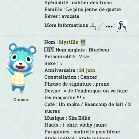
Spécialité :
oublier des trucs
Famille :
Le plus jeune de quatre
Rêver :
avocate
More Informations
:
Nom :
Myrtille
🇺🇸 Nom anglais :
Bluebear
Personnalité :
Vive
Sexe :
♀
Anniversaire :
24 juin
Constellation :
Cancer
Phrase de signature :
prune
Devise :
« Je t'embarque, on va faire
les magasins !!! »
Ourson
Café :
Un moka / Beaucoup de lait / 3
sucres
Musique :
Ska Kéké
Hauts :
t-shirt vichy jaune
Parapluies :
ombrelle pois bleue
Style préféré :
Style mignon