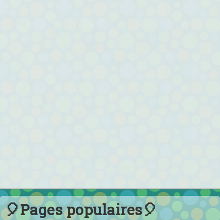
🎈Pages populaires🎈