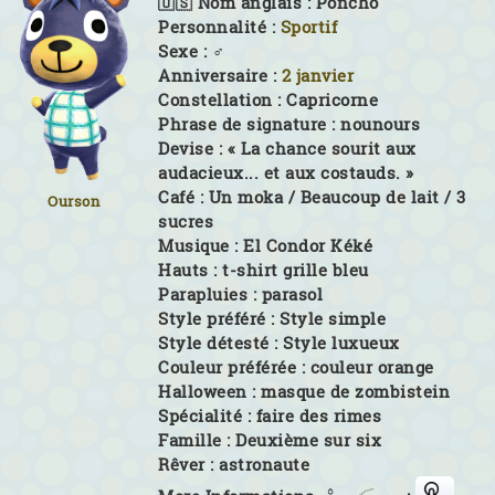
🇺🇸 Nom anglais :
Poncho
Personnalité :
Sportif
Sexe :
♂
Anniversaire :
2 janvier
Constellation :
Capricorne
Phrase de signature :
nounours
Devise :
« La chance sourit aux
audacieux... et aux costauds. »
Café :
Un moka / Beaucoup de lait / 3
Ourson
sucres
Musique :
El Condor Kéké
Hauts :
t-shirt grille bleu
Parapluies :
parasol
Style préféré :
Style simple
Style détesté :
Style luxueux
Couleur préférée :
couleur orange
Halloween :
masque de zombistein
Spécialité :
faire des rimes
Famille :
Deuxième sur six
Rêver :
astronaute