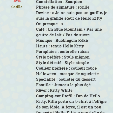
Constellation :
Scorpion
Gorille
Phrase de signature :
rorille
Devise :
« Je ne suis pas un gorille, je
suis la grande sœur de Hello Kitty !
Ou presque… »
Café :
Un Blue Mountain / Pas une
goutte de lait / Pas de sucre
Musique :
Bubblegum Kéké
Hauts :
tenue Hello Kitty
Parapluies :
ombrelle ruban
Style préféré :
Style mignon
Style détesté :
Style simple
Couleur préférée :
couleur rouge
Halloween :
masque de squelette
Spécialité :
bouloter du dessert
Famille :
Jumeau le plus âgé
Rêver :
Kitty White
Camping-car Profil :
Fan de Hello
Kitty, Rilla porte un t-shirt à l'effigie
de son idole. À force, il est un peu
froissé et Hello Kitty a une drôle de