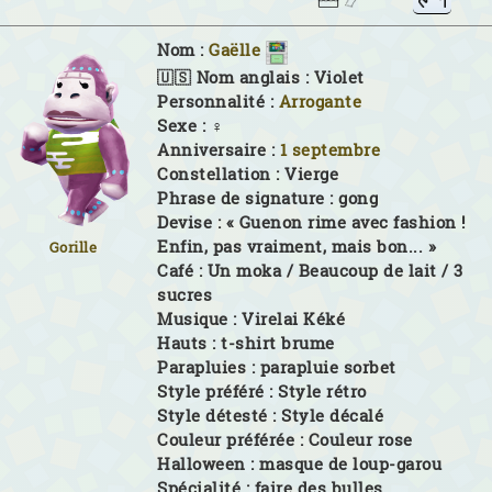
Nom :
Gaëlle
🇺🇸 Nom anglais :
Violet
Personnalité :
Arrogante
Sexe :
♀
Anniversaire :
1 septembre
Constellation :
Vierge
Phrase de signature :
gong
Devise :
« Guenon rime avec fashion !
Enfin, pas vraiment, mais bon... »
Gorille
Café :
Un moka / Beaucoup de lait / 3
sucres
Musique :
Virelai Kéké
Hauts :
t-shirt brume
Parapluies :
parapluie sorbet
Style préféré :
Style rétro
Style détesté :
Style décalé
Couleur préférée :
Couleur rose
Halloween :
masque de loup-garou
Spécialité :
faire des bulles