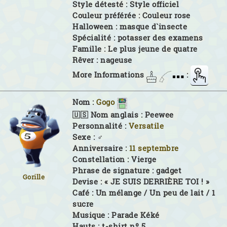
Style détesté :
Style officiel
Couleur préférée :
Couleur rose
Halloween :
masque d`insecte
Spécialité :
potasser des examens
Famille :
Le plus jeune de quatre
Rêver :
nageuse
More Informations
:
Nom :
Gogo
🇺🇸 Nom anglais :
Peewee
Personnalité :
Versatile
Sexe :
♂
Anniversaire :
11 septembre
Constellation :
Vierge
Phrase de signature :
gadget
Gorille
Devise :
« JE SUIS DERRIÈRE TOI ! »
Café :
Un mélange / Un peu de lait / 1
sucre
Musique :
Parade Kéké
Hauts :
t-shirt nº 5