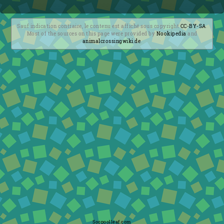
Sauf indication contraire, le contenu est affiché sous copyright
CC-BY-SA
.
Most of the sources on this page were provided by
Nookipedia
and
animalcrossingwiki.de
.
Soopoolleaf.com