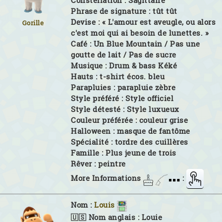
Constellation :
Sagittaire
Phrase de signature :
tût tût
Devise :
« L'amour est aveugle, ou alors
Gorille
c'est moi qui ai besoin de lunettes. »
Café :
Un Blue Mountain / Pas une
goutte de lait / Pas de sucre
Musique :
Drum & bass Kéké
Hauts :
t-shirt écos. bleu
Parapluies :
parapluie zèbre
Style préféré :
Style officiel
Style détesté :
Style luxueux
Couleur préférée :
couleur grise
Halloween :
masque de fantôme
Spécialité :
tordre des cuillères
Famille :
Plus jeune de trois
Rêver :
peintre
More Informations
:
Nom :
Louis
🇺🇸 Nom anglais :
Louie