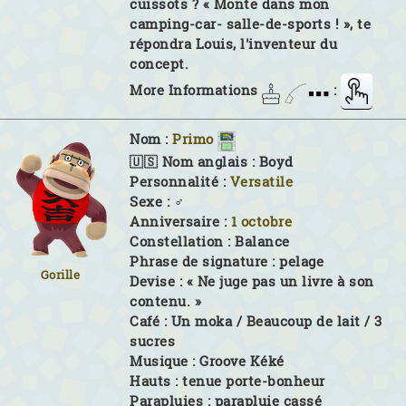
cuissots ? « Monte dans mon
camping-car- salle-de-sports ! », te
répondra Louis, l'inventeur du
concept.
More Informations
:
Nom :
Primo
🇺🇸 Nom anglais :
Boyd
Personnalité :
Versatile
Sexe :
♂
Anniversaire :
1 octobre
Constellation :
Balance
Phrase de signature :
pelage
Gorille
Devise :
« Ne juge pas un livre à son
contenu. »
Café :
Un moka / Beaucoup de lait / 3
sucres
Musique :
Groove Kéké
Hauts :
tenue porte-bonheur
Parapluies :
parapluie cassé