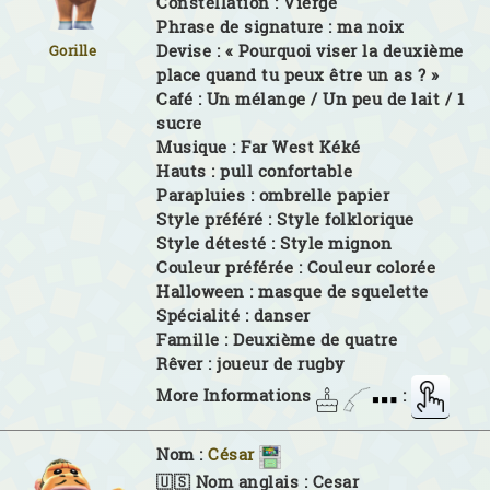
Constellation :
Vierge
Phrase de signature :
ma noix
Devise :
« Pourquoi viser la deuxième
Gorille
place quand tu peux être un as ? »
Café :
Un mélange / Un peu de lait / 1
sucre
Musique :
Far West Kéké
Hauts :
pull confortable
Parapluies :
ombrelle papier
Style préféré :
Style folklorique
Style détesté :
Style mignon
Couleur préférée :
Couleur colorée
Halloween :
masque de squelette
Spécialité :
danser
Famille :
Deuxième de quatre
Rêver :
joueur de rugby
More Informations
:
Nom :
César
🇺🇸 Nom anglais :
Cesar