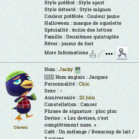
Style préféré :
Style sport
Style détesté :
Style mignon
Couleur préférée :
Couleur jaune
Halloween :
masque de squelette
Spécialité :
écrire des lettres
Famille :
Deuxièmes quintuplés
Rêver :
joueur de foot
More Informations
:
Nom :
Jacky
🇺🇸 Nom anglais :
Jacques
Personnalité :
Chic
Sexe :
♂
Anniversaire :
22 juin
Constellation :
Cancer
Phrase de signature :
ploc ploc
Devise :
« Les devises, c'est
complètement naze. »
Oiseau
Café :
Un mélange / Beaucoup de lait /
3 sucres