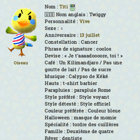
Nom :
Titi
🇺🇸 Nom anglais :
Twiggy
Personnalité :
Vive
Sexe :
♀
Anniversaire :
13 juillet
Constellation :
Cancer
Phrase de signature :
coolos
Devise :
« Je t'aaaadoooore, toi ! »
Café :
Un Kilimandjaro / Pas une
Oiseau
goutte de lait / Pas de sucre
Musique :
Calypso de Kéké
Hauts :
t-shirt barbier
Parapluies :
parapluie Rome
Style préféré :
Style voyant
Style détesté :
Style officiel
Couleur préférée :
Couleur bleue
Halloween :
masque de momie
Spécialité :
tordre des cuillères
Famille :
Deuxième de quatre
Rêver :
dentiste