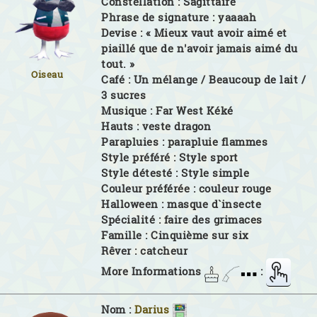
Constellation :
Sagittaire
Phrase de signature :
yaaaah
Devise :
« Mieux vaut avoir aimé et
piaillé que de n'avoir jamais aimé du
tout. »
Oiseau
Café :
Un mélange / Beaucoup de lait /
3 sucres
Musique :
Far West Kéké
Hauts :
veste dragon
Parapluies :
parapluie flammes
Style préféré :
Style sport
Style détesté :
Style simple
Couleur préférée :
couleur rouge
Halloween :
masque d`insecte
Spécialité :
faire des grimaces
Famille :
Cinquième sur six
Rêver :
catcheur
More Informations
:
Nom :
Darius