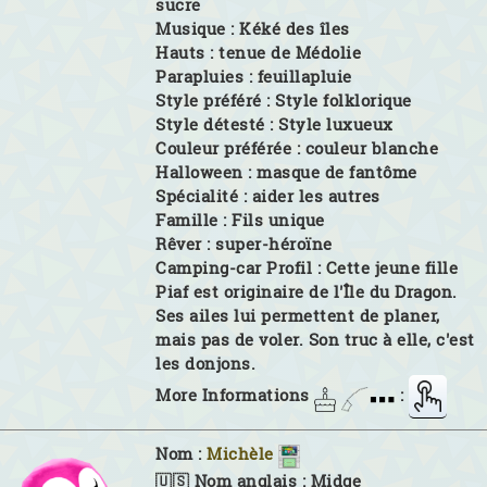
sucre
Musique :
Kéké des îles
Hauts :
tenue de Médolie
Parapluies :
feuillapluie
Style préféré :
Style folklorique
Style détesté :
Style luxueux
Couleur préférée :
couleur blanche
Halloween :
masque de fantôme
Spécialité :
aider les autres
Famille :
Fils unique
Rêver :
super-héroïne
Camping-car Profil :
Cette jeune fille
Piaf est originaire de l'Île du Dragon.
Ses ailes lui permettent de planer,
mais pas de voler. Son truc à elle, c'est
les donjons.
More Informations
:
Nom :
Michèle
🇺🇸 Nom anglais :
Midge