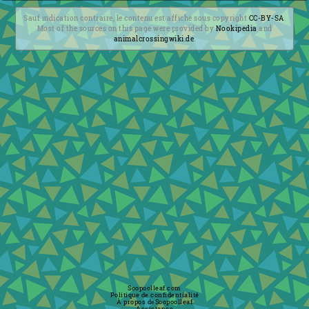
Sauf indication contraire, le contenu est affiché sous copyright
CC-BY-SA
.
Most of the sources on this page were provided by
Nookipedia
and
animalcrossingwiki.de
.
Soopoolleaf.com
Politique de confidentialité
À propos deSoopoolleaf
Assistance