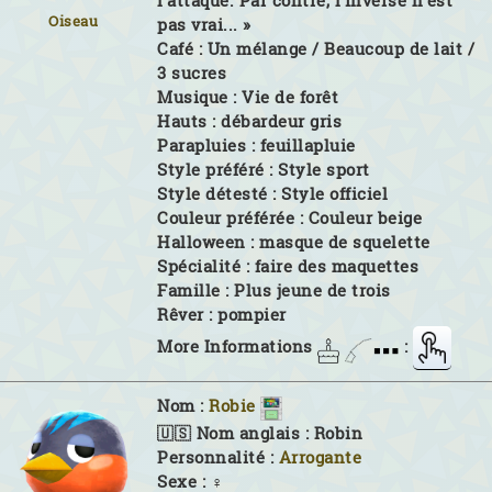
l'attaque. Par contre, l'inverse n'est
Oiseau
pas vrai... »
Café :
Un mélange / Beaucoup de lait /
3 sucres
Musique :
Vie de forêt
Hauts :
débardeur gris
Parapluies :
feuillapluie
Style préféré :
Style sport
Style détesté :
Style officiel
Couleur préférée :
Couleur beige
Halloween :
masque de squelette
Spécialité :
faire des maquettes
Famille :
Plus jeune de trois
Rêver :
pompier
More Informations
:
Nom :
Robie
🇺🇸 Nom anglais :
Robin
Personnalité :
Arrogante
Sexe :
♀