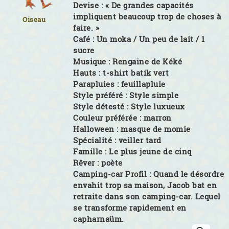
Devise :
« De grandes capacités
impliquent beaucoup trop de choses à
Oiseau
faire. »
Café :
Un moka / Un peu de lait / 1
sucre
Musique :
Rengaine de Kéké
Hauts :
t-shirt batik vert
Parapluies :
feuillapluie
Style préféré :
Style simple
Style détesté :
Style luxueux
Couleur préférée :
marron
Halloween :
masque de momie
Spécialité :
veiller tard
Famille :
Le plus jeune de cinq
Rêver :
poète
Camping-car Profil :
Quand le désordre
envahit trop sa maison, Jacob bat en
retraite dans son camping-car. Lequel
se transforme rapidement en
capharnaüm.