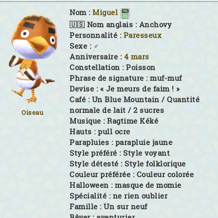
Nom :
Miguel
🇺🇸 Nom anglais :
Anchovy
Personnalité :
Paresseux
Sexe :
♂
Anniversaire :
4 mars
Constellation :
Poisson
Phrase de signature :
muf-muf
Devise :
« Je meurs de faim ! »
Café :
Un Blue Mountain / Quantité
normale de lait / 2 sucres
Oiseau
Musique :
Ragtime Kéké
Hauts :
pull ocre
Parapluies :
parapluie jaune
Style préféré :
Style voyant
Style détesté :
Style folklorique
Couleur préférée :
Couleur colorée
Halloween :
masque de momie
Spécialité :
ne rien oublier
Famille :
Un sur neuf
Rêver :
aventurier