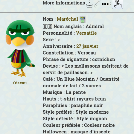
More Informations
:
Nom :
Maréchal
🇺🇸 Nom anglais :
Admiral
Personnalité :
Versatile
Sexe :
♂
Anniversaire :
27 janvier
Constellation :
Verseau
Phrase de signature :
cornichon
Devise :
« Les mollassons méritent de
servir de paillasson. »
Café :
Un Blue Moutain / Quantité
Oiseau
normale de lait / 2 sucres
Musique :
La pente
Hauts :
t-shirt rayures brun
Parapluies :
parapluie noir
Style préféré :
Style moderne
Style détesté :
Style mignon
Couleur préférée :
Couleur noire
Halloween :
masque d`insecte