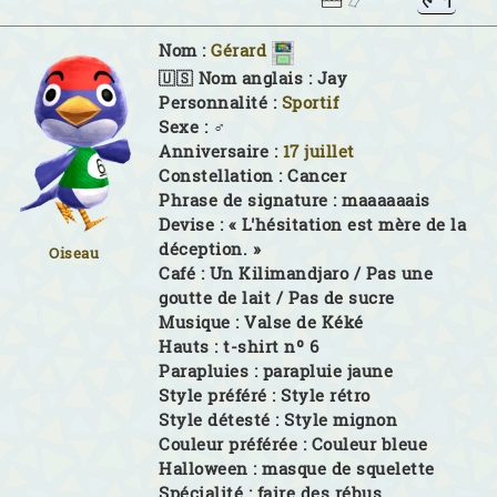
Nom :
Gérard
🇺🇸 Nom anglais :
Jay
Personnalité :
Sportif
Sexe :
♂
Anniversaire :
17 juillet
Constellation :
Cancer
Phrase de signature :
maaaaaais
Devise :
« L'hésitation est mère de la
déception. »
Oiseau
Café :
Un Kilimandjaro / Pas une
goutte de lait / Pas de sucre
Musique :
Valse de Kéké
Hauts :
t-shirt nº 6
Parapluies :
parapluie jaune
Style préféré :
Style rétro
Style détesté :
Style mignon
Couleur préférée :
Couleur bleue
Halloween :
masque de squelette
Spécialité :
faire des rébus