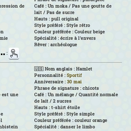
mpression de
Café :
Un moka / Pas une goutte de
lait / Pas de sucre
Hauts :
pull original
Style préféré :
Style rétro
on
Couleur préférée :
Couleur beige
mie
Spécialité :
écrire à l'envers
Rêver :
archéologue
:
🇺🇸 Nom anglais :
Hamlet
Personnalité :
Sportif
Anniversaire :
30 mai
Phrase de signature :
chicots
e est une
Café :
Un mélange / Quantité normale
de lait / 2 sucres
Hauts :
t-shirt étoile
be
Style préféré :
Style simple
el
Couleur préférée :
couleur orange
mbistein
Spécialité :
danser le limbo