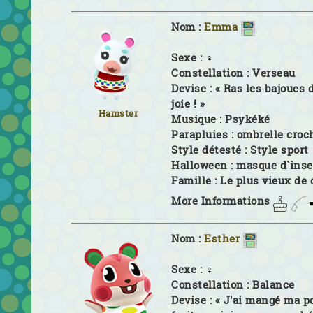
Nom :
Emma
Sexe :
♀
Constellation :
Verseau
Devise :
« Ras les bajoues 
joie ! »
Hamster
Musique :
Psykéké
Parapluies :
ombrelle croc
Style détesté :
Style sport
Halloween :
masque d`inse
Famille :
Le plus vieux de 
More Informations
Nom :
Esther
Sexe :
♀
Constellation :
Balance
Devise :
« J'ai mangé ma p