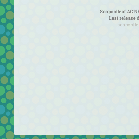
Soopoolleaf AC:N
Last release 
soopooll