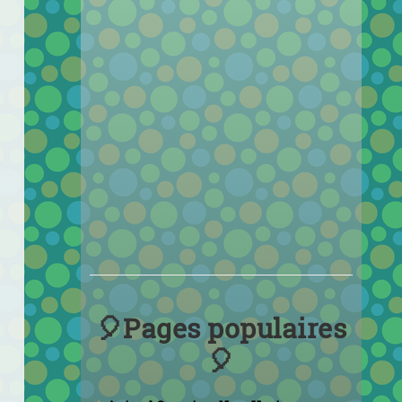
🎈Pages populaires
🎈