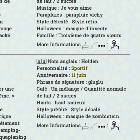
és de
de lait / 2 sucres
Musique :
Je vous aime
s
Parapluies :
parapluie vichy
on
Style détesté :
Style rétro
rouge
Halloween :
masque d`insecte
raoké
Famille :
Troisième de quatre sœurs
More Informations
:
🇺🇸 Nom anglais :
Holden
Personnalité :
Sportif
Anniversaire :
11 juin
Phrase de signature :
gluglu
er une
Café :
Un mélange / Quantité normale
ème. »
de lait / 2 sucres
Hauts :
haut radieux
me
Style préféré :
Style décalé
rique
Halloween :
masque de zombistein
vêtement
More Informations
:
 camping-
'aquaplaning