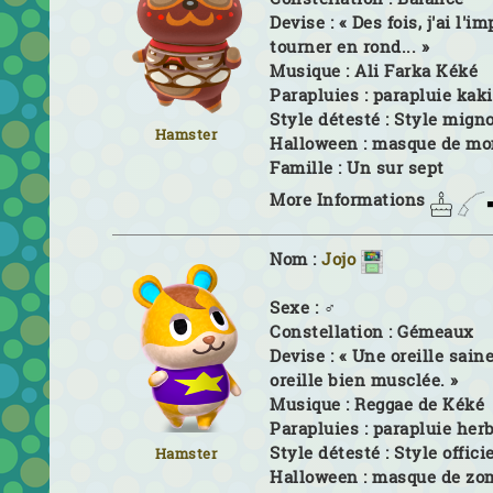
Devise :
« Des fois, j'ai l'i
tourner en rond... »
Musique :
Ali Farka Kéké
Parapluies :
parapluie kaki
Style détesté :
Style mign
Hamster
Halloween :
masque de mo
Famille :
Un sur sept
More Informations
Nom :
Jojo
Sexe :
♂
Constellation :
Gémeaux
Devise :
« Une oreille sain
oreille bien musclée. »
Musique :
Reggae de Kéké
Parapluies :
parapluie her
Style détesté :
Style offici
Hamster
Halloween :
masque de zo