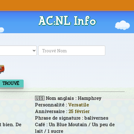
AC:NL Info
TROUVÉ
🇺🇸 Nom anglais :
Hamphrey
Personnalité :
Versatile
Anniversaire :
25 février
Phrase de signature :
balivernes
t bien. De
Café :
Un Blue Moutain / Un peu de
lait / 1 sucre