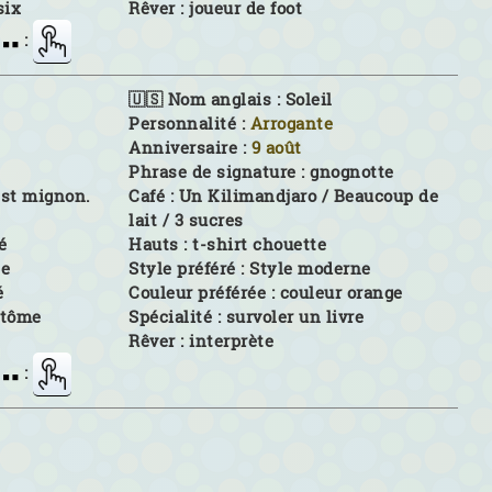
six
Rêver :
joueur de foot
:
🇺🇸 Nom anglais :
Soleil
Personnalité :
Arrogante
Anniversaire :
9 août
Phrase de signature :
gnognotte
 est mignon.
Café :
Un Kilimandjaro / Beaucoup de
lait / 3 sucres
é
Hauts :
t-shirt chouette
le
Style préféré :
Style moderne
é
Couleur préférée :
couleur orange
ntôme
Spécialité :
survoler un livre
Rêver :
interprète
: