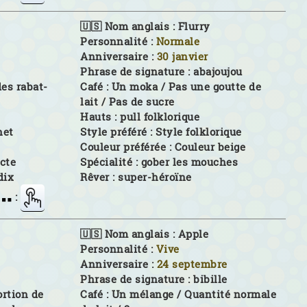
🇺🇸 Nom anglais :
Flurry
Personnalité :
Normale
Anniversaire :
30 janvier
Phrase de signature :
abajoujou
des rabat-
Café :
Un moka / Pas une goutte de
lait / Pas de sucre
Hauts :
pull folklorique
het
Style préféré :
Style folklorique
Couleur préférée :
Couleur beige
cte
Spécialité :
gober les mouches
dix
Rêver :
super-héroïne
:
🇺🇸 Nom anglais :
Apple
Personnalité :
Vive
Anniversaire :
24 septembre
Phrase de signature :
bibille
ortion de
Café :
Un mélange / Quantité normale