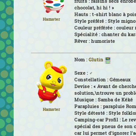
fruits : raisins secs enrob
chocolat, hi hi ! »
Hauts :
t-shirt blanc à poi
Hamster
Style préféré :
Style mign
Couleur préférée :
couleur 
Spécialité :
chanter du ka
Rêver :
humoriste
Nom :
Glutin
Sexe :
♂
Constellation :
Gémeaux
Devise :
« Avant de cherch
solution,\ntrouve un probl
Musique :
Samba de Kéké
Parapluies :
parapluie Ro
Hamster
Style détesté :
Style folklo
Camping-car Profil :
Le re
spécial des pneus de son
car lui permet d'ignorer l