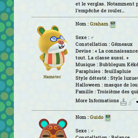
et le verglas. Notamment p
l'empêche de rouler…
Nom :
Graham
Sexe :
♂
Constellation :
Gémeaux
Devise :
« La connaissanc
tout. La classe aussi. »
Musique :
Bubblegum Kék
Parapluies :
feuillapluie
Hamster
Style détesté :
Style luxue
Halloween :
masque de lou
Famille :
Troisième des qu
More Informations
Nom :
Guido
Sexe :
♂
Constellation :
Balance