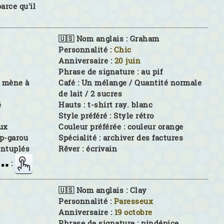
arce qu'il
🇺🇸 Nom anglais :
Graham
Personnalité :
Chic
Anniversaire :
20 juin
Phrase de signature :
au pif
e mène à
Café :
Un mélange / Quantité normale
de lait / 2 sucres
é
Hauts :
t-shirt ray. blanc
Style préféré :
Style rétro
ux
Couleur préférée :
couleur orange
p-garou
Spécialité :
archiver des factures
intuplés
Rêver :
écrivain
:
🇺🇸 Nom anglais :
Clay
Personnalité :
Paresseux
Anniversaire :
19 octobre
Phrase de signature :
pindépice