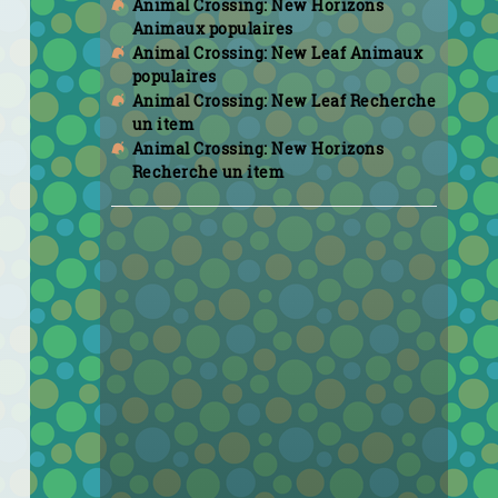
Animal Crossing: New Horizons
Animaux populaires
Animal Crossing: New Leaf Animaux
populaires
Animal Crossing: New Leaf Recherche
un item
Animal Crossing: New Horizons
Recherche un item