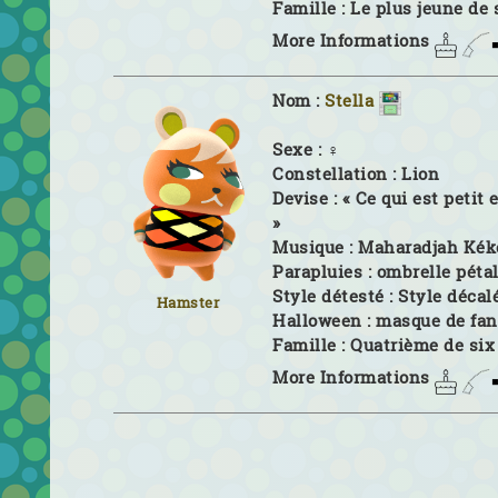
Famille :
Le plus jeune de 
More Informations
Nom :
Stella
Sexe :
♀
Constellation :
Lion
Devise :
« Ce qui est petit
»
Musique :
Maharadjah Kék
Parapluies :
ombrelle péta
Style détesté :
Style décal
Hamster
Halloween :
masque de fa
Famille :
Quatrième de six
More Informations