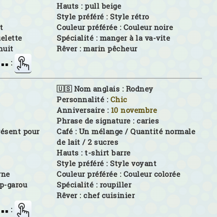
Hauts :
pull beige
Style préféré :
Style rétro
t
Couleur préférée :
Couleur noire
elette
Spécialité :
manger à la va-vite
huit
Rêver :
marin pêcheur
:
🇺🇸 Nom anglais :
Rodney
Personnalité :
Chic
Anniversaire :
10 novembre
Phrase de signature :
caries
présent pour
Café :
Un mélange / Quantité normale
de lait / 2 sucres
Hauts :
t-shirt barre
Style préféré :
Style voyant
rne
Couleur préférée :
Couleur colorée
p-garou
Spécialité :
roupiller
Rêver :
chef cuisinier
: