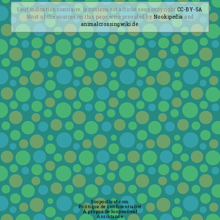
Sauf indication contraire, le contenu est affiché sous copyright
CC-BY-SA
.
Most of the sources on this page were provided by
Nookipedia
and
animalcrossingwiki.de
.
Soopoolleaf.com
Politique de confidentialité
À propos deSoopoolleaf
Assistance