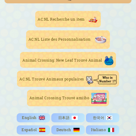
AC:NL Recherche un item
AC:NL Liste des Personnalisation
Animal Crossing: New Leaf Trouvé Animal
AC:NL Trouvé Animaux populaires
Animal Crossing Trouvé amiibo
English
日本語
한국어
Español
Deutsch
Italiano