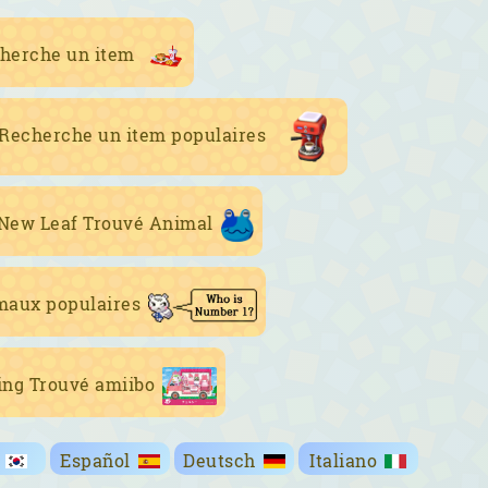
herche un item
 Recherche un item populaires
 New Leaf Trouvé Animal
maux populaires
ing Trouvé amiibo
Español
Deutsch
Italiano