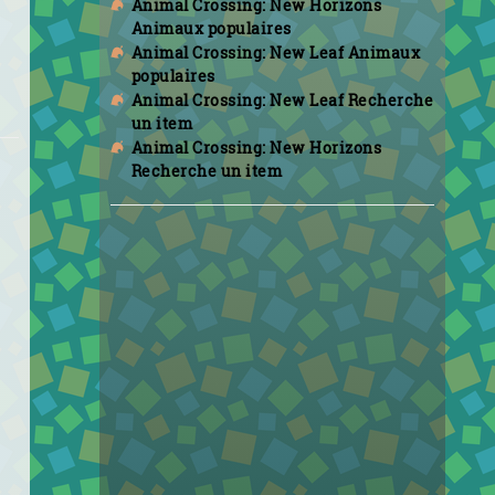
Animal Crossing: New Horizons
Animaux populaires
Animal Crossing: New Leaf Animaux
populaires
Animal Crossing: New Leaf Recherche
un item
Animal Crossing: New Horizons
Recherche un item