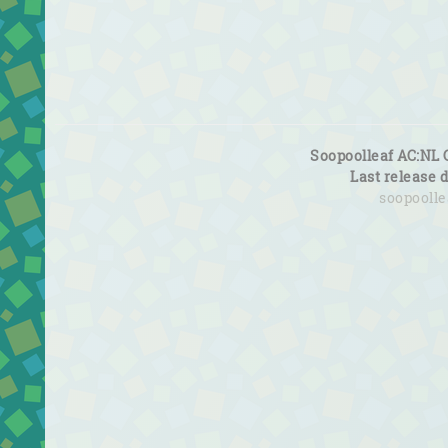
Soopoolleaf AC:NL 
Last release 
soopooll