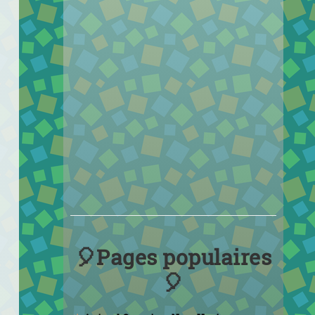
🎈Pages populaires
🎈