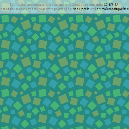
Sauf indication contraire, le contenu est affiché sous copyright
CC-BY-SA
.
ost of the sources on this page were provided by
Nookipedia
and
animalcrossingwiki.d