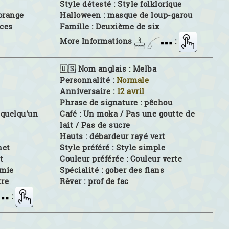
Style détesté :
Style folklorique
orange
Halloween :
masque de loup-garou
aces
Famille :
Deuxième de six
More Informations
:
🇺🇸 Nom anglais :
Melba
Personnalité :
Normale
Anniversaire :
12 avril
Phrase de signature :
pêchou
t quelqu'un
Café :
Un moka / Pas une goutte de
lait / Pas de sucre
Hauts :
débardeur rayé vert
het
Style préféré :
Style simple
t
Couleur préférée :
Couleur verte
mie
Spécialité :
gober des flans
tre
Rêver :
prof de fac
: