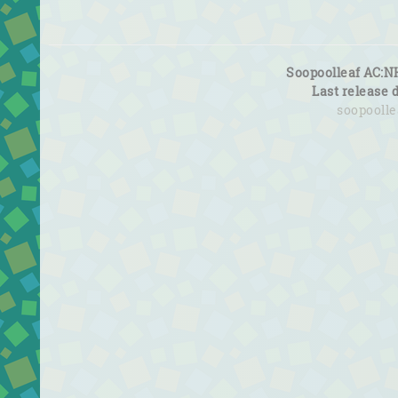
Soopoolleaf AC:N
Last release 
soopooll