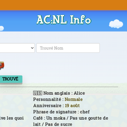
AC:NL Info
TROUVÉ
🇺🇸 Nom anglais :
Alice
Personnalité :
Normale
Anniversaire :
19 août
Phrase de signature :
chef
ive les quoi
Café :
Un moka / Pas une goutte de
lait / Pas de sucre