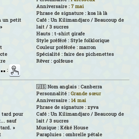
Anniversaire :
7 mai
Phrase de signature :
koa là là
n un petit
Café :
Un Kilimandjaro / Beaucoup de
»
lait / 3 sucres
Hauts :
t-shirt girafe
Style préféré :
Style folklorique
t
Couleur préférée :
marron
cte
Spécialité :
faire des pichenettes
tre
Rêver :
golfeuse
:
🇺🇸 Nom anglais :
Canberra
Personnalité :
Grande sœur
Anniversaire :
14 mai
Phrase de signature :
zyva
p tard pour
Café :
Un Kilimandjaro / Beaucoup de
.. sauf
lait / 3 sucres
tard. »
Musique :
Kéké House
t
Parapluies :
ombrelle pétale