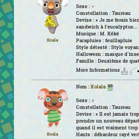
Sexe :
♂
Constellation :
Taureau
Devise :
« Je me ferais bie
sandwich à l'eucalyptus... 
Musique :
M. Kéké
Parapluies :
feuillapluie
Koala
Style détesté :
Style voyan
Halloween :
masque d`inse
Famille :
Deuxième de qua
More Informations
Nom :
Kolala
Sexe :
♀
Constellation :
Taureau
Devise :
« Il est jamais tro
prendre un nouveau départ.
quand il est vraiment trop 
Koala
Hauts :
débardeur rayé ver