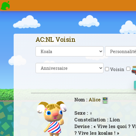
AC:NL Voisin
Voisin
Nom :
Alice
Sexe :
♀
Constellation :
Lion
Devise :
« Vive les quoi ? V
? Vive les koalas ! »