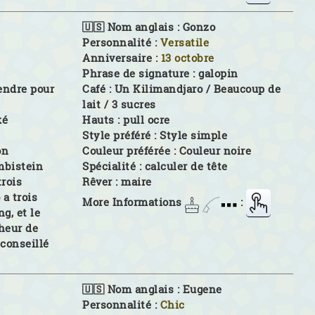
🇺🇸 Nom anglais :
Gonzo
Personnalité :
Versatile
Anniversaire :
13 octobre
Phrase de signature :
galopin
endre pour
Café :
Un Kilimandjaro / Beaucoup de
lait / 3 sucres
ké
Hauts :
pull ocre
Style préféré :
Style simple
on
Couleur préférée :
Couleur noire
mbistein
Spécialité :
calculer de tête
trois
Rêver :
maire
a trois
More Informations
:
g, et le
lheur de
t conseillé
🇺🇸 Nom anglais :
Eugene
Personnalité :
Chic