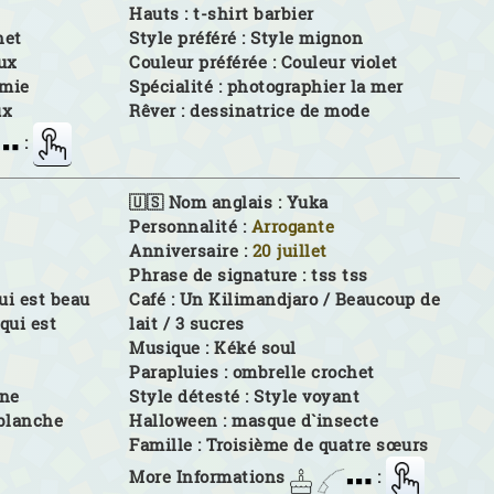
Hauts :
t-shirt barbier
het
Style préféré :
Style mignon
ux
Couleur préférée :
Couleur violet
mie
Spécialité :
photographier la mer
ux
Rêver :
dessinatrice de mode
:
🇺🇸 Nom anglais :
Yuka
Personnalité :
Arrogante
Anniversaire :
20 juillet
Phrase de signature :
tss tss
qui est beau
Café :
Un Kilimandjaro / Beaucoup de
 qui est
lait / 3 sucres
Musique :
Kéké soul
Parapluies :
ombrelle crochet
rne
Style détesté :
Style voyant
 blanche
Halloween :
masque d`insecte
Famille :
Troisième de quatre sœurs
More Informations
: