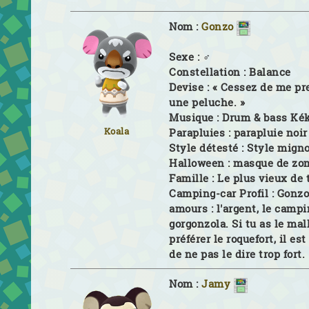
Nom :
Gonzo
Sexe :
♂
Constellation :
Balance
Devise :
« Cessez de me pr
une peluche. »
Musique :
Drum & bass Ké
Koala
Parapluies :
parapluie noir
Style détesté :
Style mign
Halloween :
masque de zo
Famille :
Le plus vieux de 
Camping-car Profil :
Gonzo 
amours : l'argent, le campin
gorgonzola. Si tu as le ma
préférer le roquefort, il es
de ne pas le dire trop fort.
Nom :
Jamy