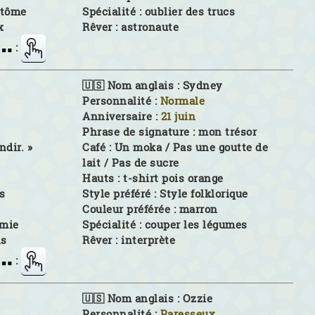
ntôme
Spécialité :
oublier des trucs
x
Rêver :
astronaute
:
🇺🇸 Nom anglais :
Sydney
Personnalité :
Normale
Anniversaire :
21 juin
Phrase de signature :
mon trésor
ndir. »
Café :
Un moka / Pas une goutte de
lait / Pas de sucre
Hauts :
t-shirt pois orange
s
Style préféré :
Style folklorique
Couleur préférée :
marron
mie
Spécialité :
couper les légumes
is
Rêver :
interprète
:
🇺🇸 Nom anglais :
Ozzie
Personnalité :
Paresseux