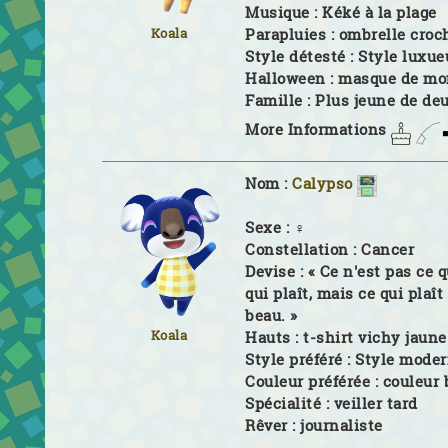
Musique :
Kéké à la plage
Parapluies :
ombrelle croc
Koala
Style détesté :
Style luxue
Halloween :
masque de mo
Famille :
Plus jeune de de
More Informations
Nom :
Calypso
Sexe :
♀
Constellation :
Cancer
Devise :
« Ce n'est pas ce 
qui plaît, mais ce qui plaît
beau. »
Koala
Hauts :
t-shirt vichy jaune
Style préféré :
Style mode
Couleur préférée :
couleur
Spécialité :
veiller tard
Rêver :
journaliste