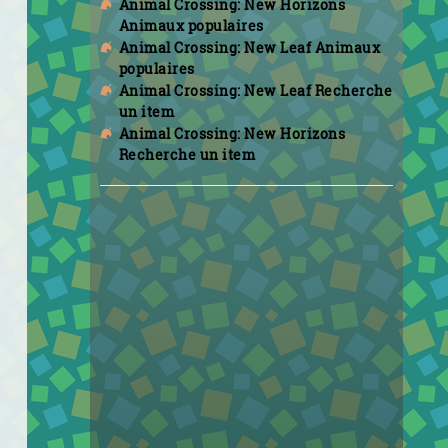
Animal Crossing: New Horizons
Animaux populaires
Animal Crossing: New Leaf Animaux
populaires
Animal Crossing: New Leaf Recherche
un item
Animal Crossing: New Horizons
Recherche un item