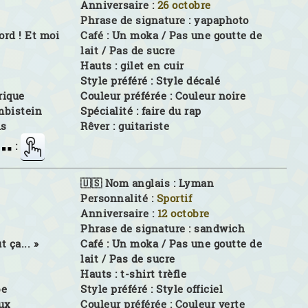
Anniversaire :
26 octobre
Phrase de signature :
yapaphoto
ord ! Et moi
Café :
Un moka / Pas une goutte de
lait / Pas de sucre
Hauts :
gilet en cuir
Style préféré :
Style décalé
rique
Couleur préférée :
Couleur noire
mbistein
Spécialité :
faire du rap
is
Rêver :
guitariste
:
🇺🇸 Nom anglais :
Lyman
Personnalité :
Sportif
Anniversaire :
12 octobre
Phrase de signature :
sandwich
t ça... »
Café :
Un moka / Pas une goutte de
lait / Pas de sucre
Hauts :
t-shirt trèfle
be
Style préféré :
Style officiel
ux
Couleur préférée :
Couleur verte