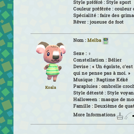
Style préféré :
Style sport
Couleur préférée :
couleur 
Spécialité :
faire des grim
Rêver :
joueuse de foot
Nom :
Melba
Sexe :
♀
Constellation :
Bélier
Devise :
« Un égoïste, c'es
qui ne pense pas à moi. »
Musique :
Ragtime Kéké
Parapluies :
ombrelle croc
Koala
Style détesté :
Style voyan
Halloween :
masque de mo
Famille :
Deuxième de qua
More Informations