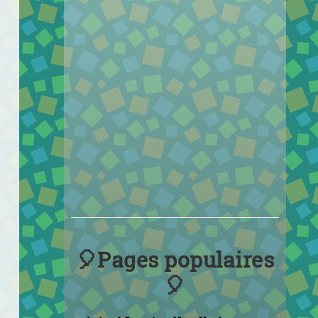
🎈Pages populaires
🎈