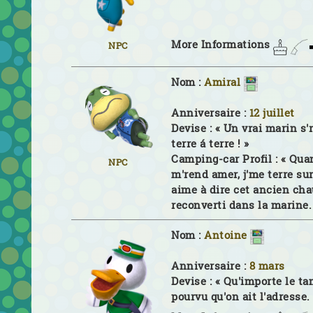
More Informations
NPC
Nom :
Amiral
Anniversaire :
12 juillet
Devise :
« Un vrai marin s'
terre á terre ! »
Camping-car Profil :
« Qua
NPC
m'rend amer, j'me terre sur 
aime à dire cet ancien cha
reconverti dans la marine.
Nom :
Antoine
Anniversaire :
8 mars
Devise :
« Qu'importe le t
pourvu qu'on ait l'adresse.