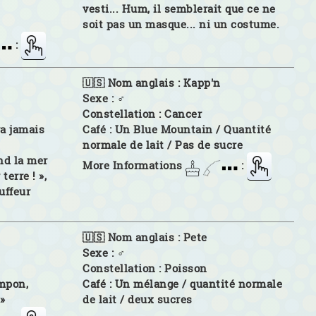
vesti... Hum, il semblerait que ce ne
soit pas un masque... ni un costume.
:
🇺🇸 Nom anglais :
Kapp'n
Sexe :
♂
Constellation :
Cancer
ra jamais
Café :
Un Blue Mountain / Quantité
normale de lait / Pas de sucre
nd la mer
More Informations
:
terre ! »,
uffeur
🇺🇸 Nom anglais :
Pete
Sexe :
♂
Constellation :
Poisson
ampon,
Café :
Un mélange / quantité normale
 »
de lait / deux sucres