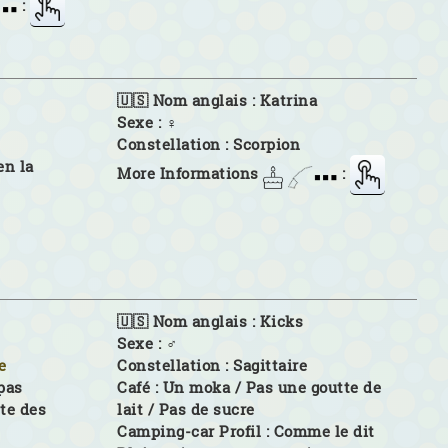
:
🇺🇸 Nom anglais :
Katrina
Sexe :
♀
Constellation :
Scorpion
en la
More Informations
:
🇺🇸 Nom anglais :
Kicks
Sexe :
♂
e
Constellation :
Sagittaire
 pas
Café :
Un moka / Pas une goutte de
te des
lait / Pas de sucre
Camping-car Profil :
Comme le dit