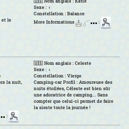
🇺🇸 Nom anglais :
Katie
Sexe :
♀
Constellation :
Balance
 et le
More Informations
:
🇺🇸 Nom anglais :
Celeste
Sexe :
♀
e
Constellation :
Vierge
rs la nuit,
Camping-car Profil :
Amoureuse des
nuits étoilées, Céleste est bien sûr
une adoratrice de camping... Sans
compter que celui-ci permet de faire
la sieste toute la journée !
: