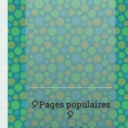
🎈Pages populaires
🎈