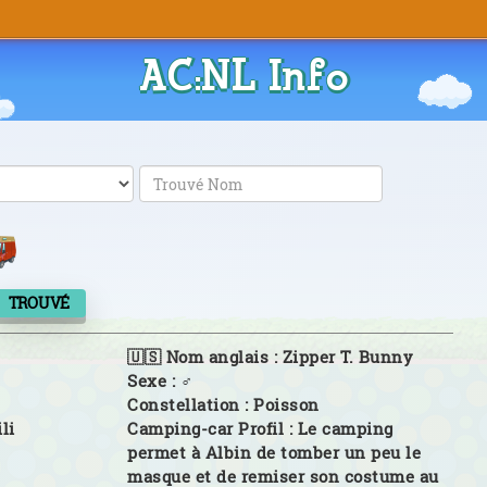
AC:NL Info
TROUVÉ
🇺🇸 Nom anglais :
Zipper T. Bunny
Sexe :
♂
Constellation :
Poisson
li
Camping-car Profil :
Le camping
permet à Albin de tomber un peu le
masque et de remiser son costume au