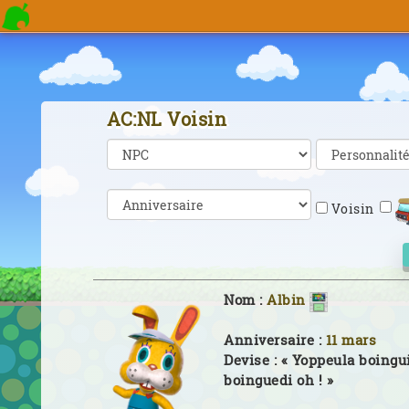
AC:NL Voisin
Voisin
Nom :
Albin
Anniversaire :
11 mars
Devise :
« Yoppeula boingui
boinguedi oh ! »