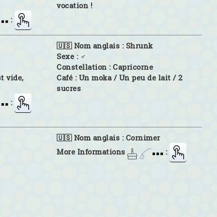
vocation !
:
🇺🇸 Nom anglais :
Shrunk
Sexe :
♂
Constellation :
Capricorne
t vide,
Café :
Un moka / Un peu de lait / 2
sucres
:
🇺🇸 Nom anglais :
Cornimer
More Informations
: