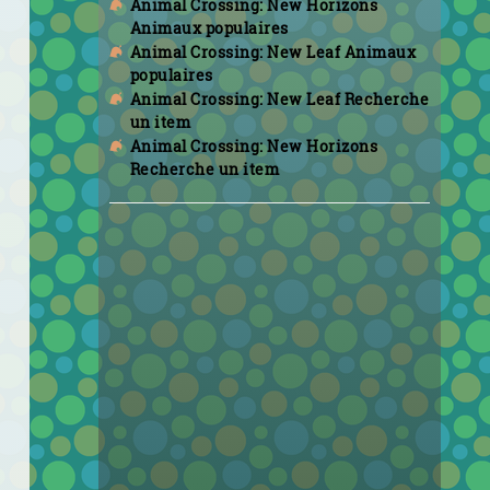
Animal Crossing: New Horizons
Animaux populaires
Animal Crossing: New Leaf Animaux
populaires
Animal Crossing: New Leaf Recherche
un item
Animal Crossing: New Horizons
Recherche un item