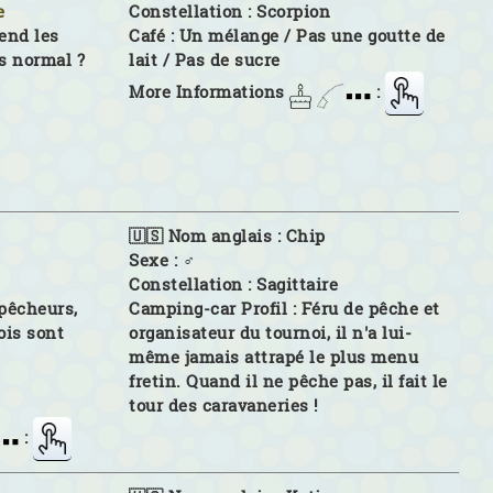
e
Constellation :
Scorpion
rend les
Café :
Un mélange / Pas une goutte de
s normal ?
lait / Pas de sucre
More Informations
:
🇺🇸 Nom anglais :
Chip
Sexe :
♂
Constellation :
Sagittaire
pêcheurs,
Camping-car Profil :
Féru de pêche et
ois sont
organisateur du tournoi, il n'a lui-
même jamais attrapé le plus menu
fretin. Quand il ne pêche pas, il fait le
tour des caravaneries !
: