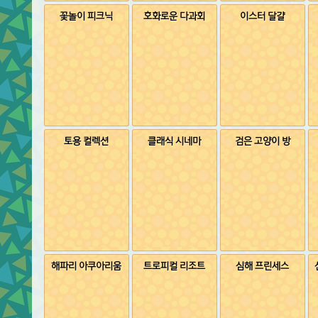
꽃놀이 피크닉
호화로운 다과회
이스터 달걀
토용 컬렉션
클래식 시네마
검은 고양이 방
해파리 아쿠아리움
트로피컬 리조트
심해 프린세스