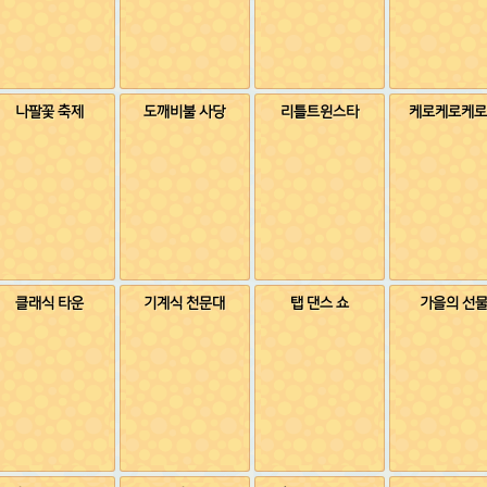
나팔꽃 축제
도깨비불 사당
리틀트윈스타
케로케로케로
클래식 타운
기계식 천문대
탭 댄스 쇼
가을의 선