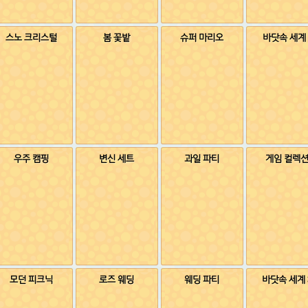
스노 크리스털
봄 꽃밭
슈퍼 마리오
바닷속 세계 
우주 캠핑
변신 세트
과일 파티
게임 컬렉
모던 피크닉
로즈 웨딩
웨딩 파티
바닷속 세계 