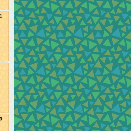
1
션
3