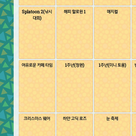
Splatoon 2(낚시
해피 할로윈 1
매지컬
대회)
여유로운 카페 타임
1주년(정원)
1주년(미니 토용)
크리스마스 웨어
하얀 고딕 로즈
눈 축제