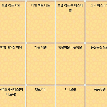
포켓 캠프 학교
데빌 하트 비트
포켓 캠프 록 페스티
고딕 배스 타
벌
백합 예식장 웨딩
하늘 낙원
방울방울 비눗방울
둥실둥실 드
산리오캐릭터즈(미
헬로키티
시나모롤
폼폼푸린
니 토용)