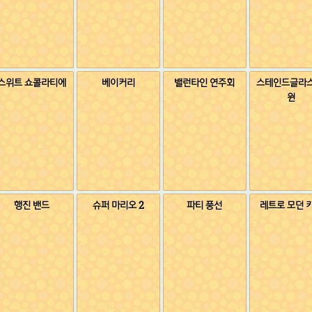
스위트 쇼콜라티에
베이커리
밸런타인 연주회
스테인드글라스
원
행진 밴드
슈퍼 마리오 2
파티 풍선
레트로 모던 