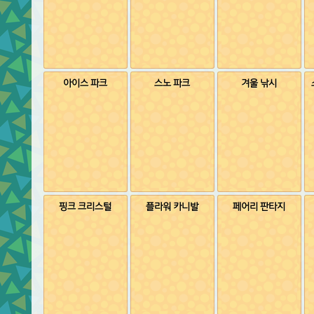
아이스 파크
스노 파크
겨울 낚시
핑크 크리스털
플라워 카니발
페어리 판타지