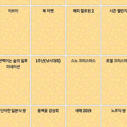
이브이
북 마켓
해피 할로윈 2
시즌 챌린
반짝이는 숲의 일루
1주년(낚시대회)
스노 크리스마스
로열 크리스
미네이션
단아한 일본식 방
동백꽃 감상회
새해 2019
노르딕 방