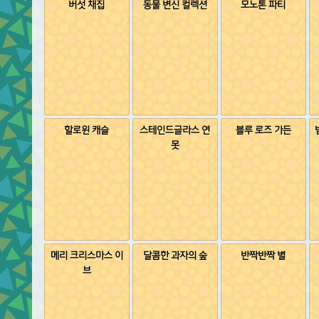
버섯 채집
동물 변신 컬렉션
모노톤 파티
할로윈 캐슬
스테인드글라스 연
블루 로즈 가든
못
메리 크리스마스 이
달콤한 과자의 숲
반짝반짝 별
브