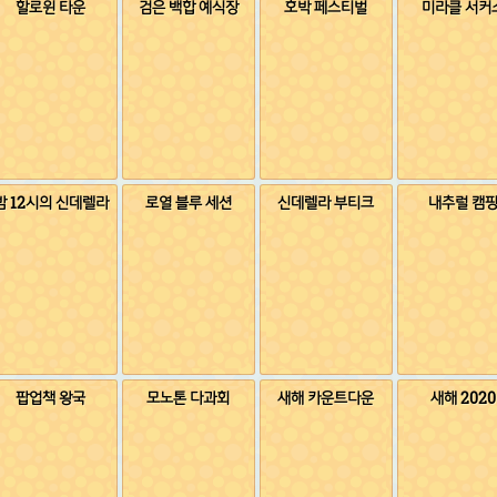
할로윈 타운
검은 백합 예식장
호박 페스티벌
미라클 서커
밤 12시의 신데렐라
로열 블루 세션
신데렐라 부티크
내추럴 캠
팝업책 왕국
모노톤 다과회
새해 카운트다운
새해 2020