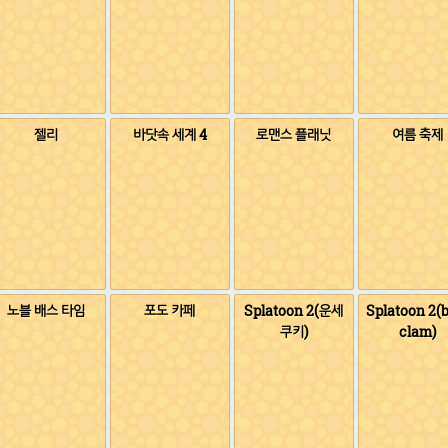
젤리
바닷속 세계 4
로맨스 플래닛
여름 축제
노블 배스 타임
포도 카페
Splatoon 2(운세
Splatoon 2(b
쿠키)
clam)