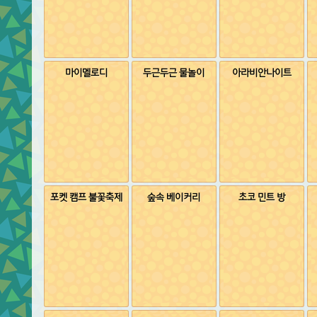
마이멜로디
두근두근 물놀이
아라비안나이트
포켓 캠프 불꽃축제
숲속 베이커리
초코 민트 방