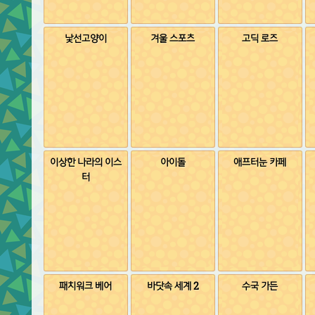
낯선고양이
겨울 스포츠
고딕 로즈
이상한 나라의 이스
아이돌
애프터눈 카페
터
패치워크 베어
바닷속 세계 2
수국 가든