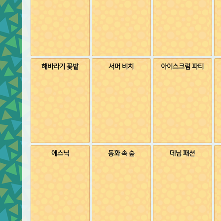
해바라기 꽃밭
서머 비치
아이스크림 파티
에스닉
동화 속 숲
데님 패션