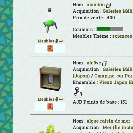
Nom :
alambic
Acquisition :
Galeries Mél
Prix de vente : 400
Couleurs :
Meubles Thème :
sciences 
Meubles🪑🛏
Nom :
alcôve
Acquisition :
Galeries Mél
(Japon)
/
Camping-car Por
Ensemble :
Vieux Japon 
Meubles🪑🛏
AJD Points de base : 151
Nom :
algue raisin de mer
Acquisition :
Mer (Île inclu