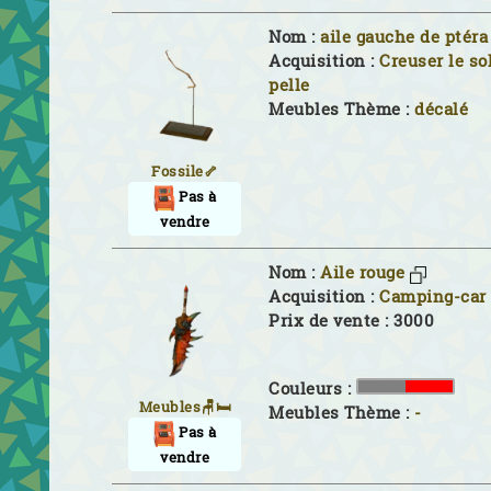
Nom :
aile gauche de ptéra
Acquisition :
Creuser le so
pelle
Meubles Thème :
décalé
Fossile🦴
Pas à
vendre
Nom :
Aile rouge
Acquisition :
Camping-car
Prix de vente : 3000
Couleurs :
Meubles🪑🛏
Meubles Thème :
-
Pas à
vendre