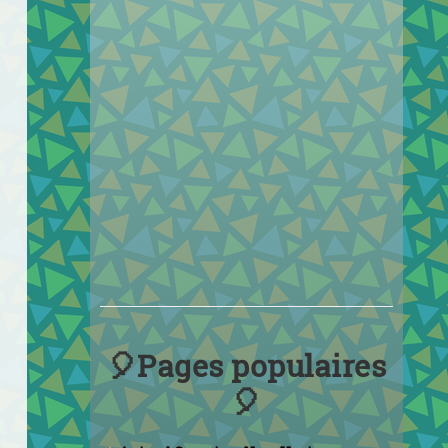
🎈Pages populaires
🎈