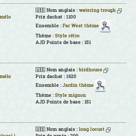
🇺🇸 Nom anglais :
watering trough
imélo
Prix dachat : 1100
Ensemble :
Far West thème
Thème :
Style rétro
AJD Points de base : 151
🇺🇸 Nom anglais :
birdhouse
imélo
Prix dachat : 1620
Ensemble :
Jardin thème
Thème :
Style mignon
AJD Points de base : 151
🇺🇸 Nom anglais :
long locust
cluse) |
Prix de vente : 200