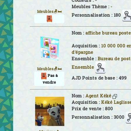
Couleurs :
-
Meubles Thème :
-
Meubles🪑🛏
Personnalisation : 180
Nom :
affiche bureau poste
Acquisition :
10 000 000 e
d'épargne
Ensemble :
Bureau de post
Ensemble
Meubles🪑🛏
Pas à
AJD Points de base : 499
vendre
Nom :
Agent Kéké
Acquisition :
Kéké Lagliss
Prix de vente : 800
Personnalisation : 3000