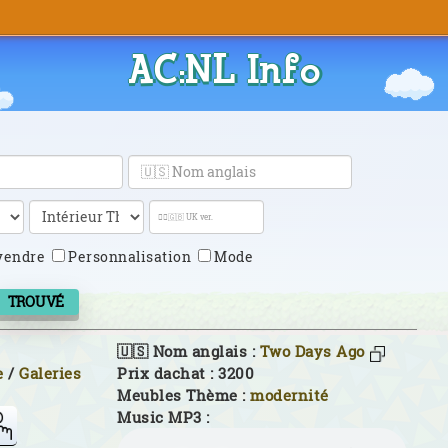
AC:NL Info
vendre
Personnalisation
Mode
TROUVÉ
🇺🇸 Nom anglais :
Two Days Ago
e
/
Galeries
Prix dachat : 3200
Meubles Thème :
modernité
Music MP3 :