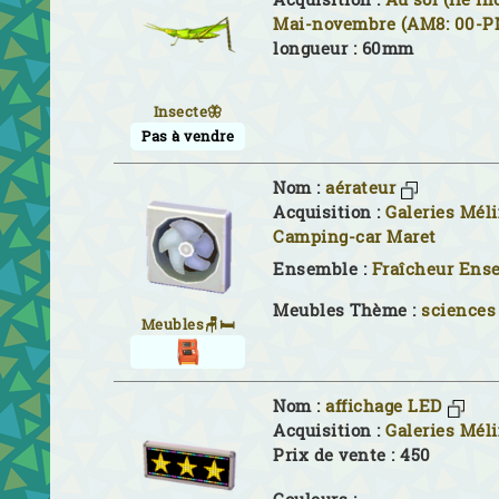
Mai-novembre (AM8: 00-P
longueur : 60mm
Insecte🦋
Pas à vendre
Nom :
aérateur
Acquisition :
Galeries Mél
Camping-car Maret
Ensemble :
Fraîcheur Ens
Meubles Thème :
sciences
Meubles🪑🛏
Nom :
affichage LED
Acquisition :
Galeries Mél
Prix de vente : 450