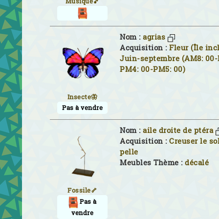
Musique🎵
Nom :
agrias
Acquisition :
Fleur (Île inc
Juin-septembre (AM8: 00-
PM4: 00-PM5: 00)
Insecte🦋
Pas à vendre
Nom :
aile droite de ptéra
Acquisition :
Creuser le so
pelle
Meubles Thème :
décalé
Fossile🦴
Pas à
vendre