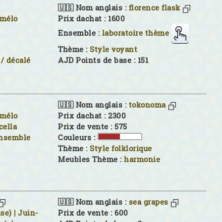
🇺🇸 Nom anglais :
florence flask
imélo
Prix dachat : 1600
Ensemble :
laboratoire thème
Thème :
Style voyant
/ décalé
AJD Points de base : 151
🇺🇸 Nom anglais :
tokonoma
imélo
Prix dachat : 2300
cella
Prix de vente : 575
Ensemble
Couleurs :
Thème :
Style folklorique
Meubles Thème :
harmonie
🇺🇸 Nom anglais :
sea grapes
se) | Juin-
Prix de vente : 600