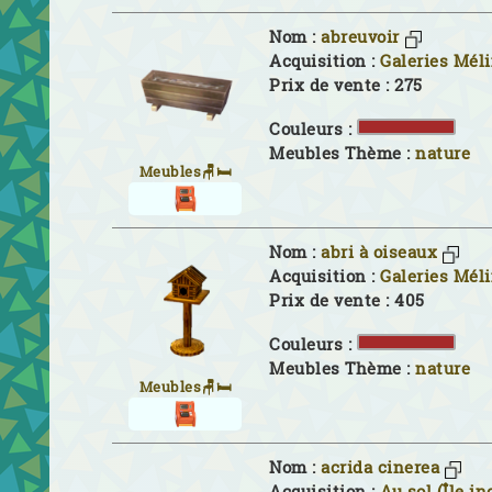
Nom :
abreuvoir
Acquisition :
Galeries Mél
Prix de vente : 275
Couleurs :
Meubles Thème :
nature
Meubles🪑🛏
Nom :
abri à oiseaux
Acquisition :
Galeries Mél
Prix de vente : 405
Couleurs :
Meubles Thème :
nature
Meubles🪑🛏
Nom :
acrida cinerea
Acquisition :
Au sol (Île in