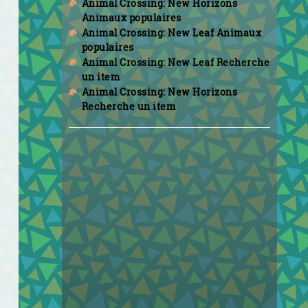
Animal Crossing: New Horizons
Animaux populaires
Animal Crossing: New Leaf Animaux
populaires
Animal Crossing: New Leaf Recherche
un item
Animal Crossing: New Horizons
Recherche un item