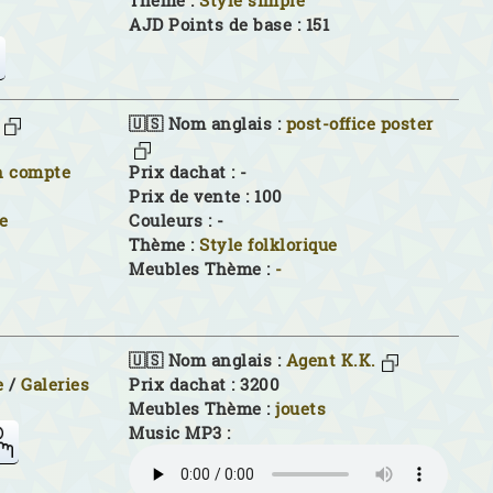
Thème :
Style simple
AJD Points de base : 151
🇺🇸 Nom anglais :
post-office poster
n compte
Prix dachat : -
Prix de vente : 100
e
Couleurs :
-
Thème :
Style folklorique
Meubles Thème :
-
🇺🇸 Nom anglais :
Agent K.K.
e
/
Galeries
Prix dachat : 3200
Meubles Thème :
jouets
Music MP3 :