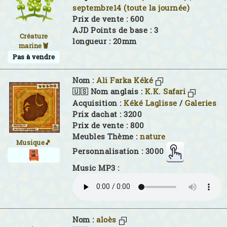
septembre14 (toute la journée)
Prix de vente : 600
AJD Points de base : 3
Créature
longueur : 20mm
marine🦞
Pas à vendre
Nom :
Ali Farka Kéké
🇺🇸 Nom anglais :
K.K. Safari
Acquisition :
Kéké Laglisse
/
Galeries
Prix dachat : 3200
Prix de vente : 800
Meubles Thème :
nature
Musique🎵
Personnalisation : 3000
Music MP3 :
Nom :
aloès