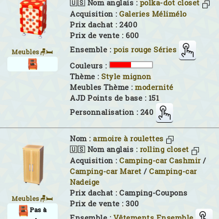
🇺🇸 Nom anglais :
polka-dot closet
Acquisition :
Galeries Mélimélo
Prix dachat : 2400
Prix de vente : 600
Ensemble :
pois rouge Séries
Meubles🪑🛏
Couleurs :
Thème :
Style mignon
Meubles Thème :
modernité
AJD Points de base : 151
Personnalisation : 240
Nom :
armoire à roulettes
🇺🇸 Nom anglais :
rolling closet
Acquisition :
Camping-car Cashmir
/
Camping-car Maret
/
Camping-car
Nadeige
Prix dachat : Camping-Coupons
Meubles🪑🛏
Prix de vente : 300
Pas à
Ensemble :
Vêtements Ensemble