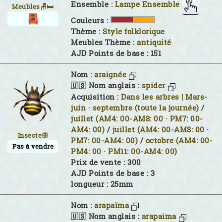
Ensemble :
Lampe Ensemble
Meubles🪑🛏
Couleurs :
Thème :
Style folklorique
Meubles Thème :
antiquité
AJD Points de base : 151
Nom :
araignée
🇺🇸 Nom anglais :
spider
Acquisition :
Dans les arbres | Mars-
juin · septembre (toute la journée)
/
juillet (AM4: 00-AM8: 00 · PM7: 00-
AM4: 00)
/
juillet (AM4: 00-AM8: 00 ·
Insecte🦋
PM7: 00-AM4: 00)
/
octobre (AM4: 00-
Pas à vendre
PM4: 00 · PM11: 00-AM4: 00)
Prix de vente : 300
AJD Points de base : 3
longueur : 25mm
Nom :
arapaïma
🇺🇸 Nom anglais :
arapaima