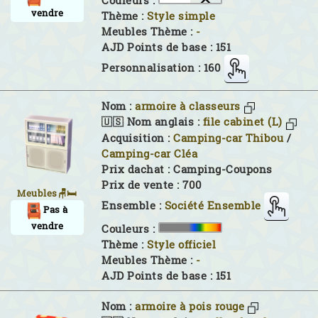
Couleurs :
vendre
Thème :
Style simple
Meubles Thème :
-
AJD Points de base : 151
Personnalisation : 160
Nom :
armoire à classeurs
🇺🇸 Nom anglais :
file cabinet (L)
Acquisition :
Camping-car Thibou
/
Camping-car Cléa
Prix dachat : Camping-Coupons
Prix de vente : 700
Meubles🪑🛏
Ensemble :
Société Ensemble
Pas à
vendre
Couleurs :
Thème :
Style officiel
Meubles Thème :
-
AJD Points de base : 151
Nom :
armoire à pois rouge