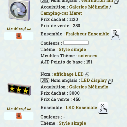
🇺🇸 Nom anglais :
ventilation fan
Acquisition :
Galeries Mélimélo
/
Camping-car Maret
Prix dachat : 1120
Prix de vente : 280
Meubles🪑🛏
Ensemble :
Fraîcheur Ensemble
Couleurs :
Thème :
Style simple
Meubles Thème :
sciences
AJD Points de base : 151
Nom :
affichage LED
🇺🇸 Nom anglais :
LED display
Acquisition :
Galeries Mélimélo
Prix dachat : 3000
Prix de vente : 450
Ensemble :
LED Ensemble
Meubles🪑🛏
Couleurs :
-
Thème :
Style simple