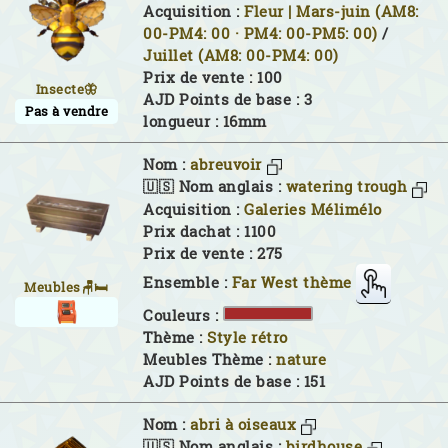
Acquisition :
Fleur | Mars-juin (AM8:
00-PM4: 00 · PM4: 00-PM5: 00)
/
Juillet (AM8: 00-PM4: 00)
Prix de vente : 100
Insecte🦋
AJD Points de base : 3
Pas à vendre
longueur : 16mm
Nom :
abreuvoir
🇺🇸 Nom anglais :
watering trough
Acquisition :
Galeries Mélimélo
Prix dachat : 1100
Prix de vente : 275
Ensemble :
Far West thème
Meubles🪑🛏
Couleurs :
Thème :
Style rétro
Meubles Thème :
nature
AJD Points de base : 151
Nom :
abri à oiseaux
🇺🇸 Nom anglais :
birdhouse