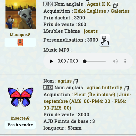
🇺🇸 Nom anglais :
Agent K.K.
Acquisition :
Kéké Laglisse
/
Galeries
Prix dachat : 3200
Prix de vente : 800
Meubles Thème :
jouets
Musique🎵
Personnalisation : 3000
Music MP3 :
Nom :
agrias
🇺🇸 Nom anglais :
agrias butterfly
Acquisition :
Fleur (Île incluse) | Juin-
septembre (AM8: 00-PM4: 00 · PM4:
00-PM5: 00)
Prix de vente : 3000
Insecte🦋
AJD Points de base : 3
Pas à vendre
longueur : 53mm