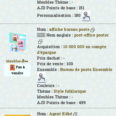
Meubles Thème :
-
AJD Points de base : 151
Personnalisation : 180
Nom :
affiche bureau poste
🇺🇸 Nom anglais :
post-office poster
Acquisition :
10 000 000 en compte
d'épargne
Prix dachat : -
Meubles🪑🛏
Prix de vente : 100
Pas à
Ensemble :
Bureau de poste Ensemble
vendre
Couleurs :
-
Thème :
Style folklorique
Meubles Thème :
-
AJD Points de base : 499
Nom :
Agent Kéké