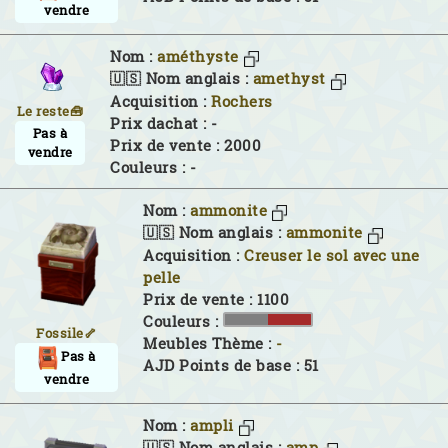
vendre
Nom :
améthyste
🇺🇸 Nom anglais :
amethyst
Acquisition :
Rochers
Le reste🧰
Prix dachat : -
Pas à
Prix de vente : 2000
vendre
Couleurs :
-
Nom :
ammonite
🇺🇸 Nom anglais :
ammonite
Acquisition :
Creuser le sol avec une
pelle
Prix de vente : 1100
Couleurs :
Fossile🦴
Meubles Thème :
-
Pas à
AJD Points de base : 51
vendre
Nom :
ampli
🇺🇸 Nom anglais :
amp