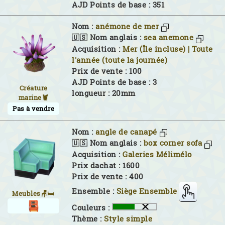
AJD Points de base : 351
Nom :
anémone de mer
🇺🇸 Nom anglais :
sea anemone
Acquisition :
Mer (Île incluse) | Toute
l'année (toute la journée)
Prix de vente : 100
AJD Points de base : 3
Créature
longueur : 20mm
marine🦞
Pas à vendre
Nom :
angle de canapé
🇺🇸 Nom anglais :
box corner sofa
Acquisition :
Galeries Mélimélo
Prix dachat : 1600
Prix de vente : 400
Ensemble :
Siège Ensemble
Meubles🪑🛏
Couleurs :
Thème :
Style simple