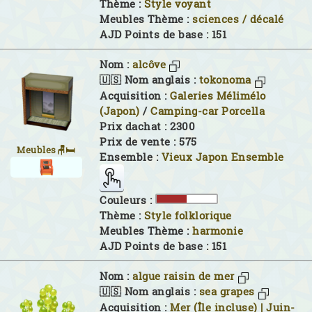
Thème :
Style voyant
Meubles Thème :
sciences / décalé
AJD Points de base : 151
Nom :
alcôve
🇺🇸 Nom anglais :
tokonoma
Acquisition :
Galeries Mélimélo
(Japon)
/
Camping-car Porcella
Prix dachat : 2300
Prix de vente : 575
Meubles🪑🛏
Ensemble :
Vieux Japon Ensemble
Couleurs :
Thème :
Style folklorique
Meubles Thème :
harmonie
AJD Points de base : 151
Nom :
algue raisin de mer
🇺🇸 Nom anglais :
sea grapes
Acquisition :
Mer (Île incluse) | Juin-