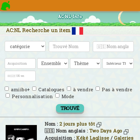
AC:NL Info
AC:NL Recherche un item
amiibo+
Catalogues
à vendre
Pas à vendre
Personnalisation
Mode
TROUVÉ
Nom :
2 jours plus tôt
🇺🇸 Nom anglais :
Two Days Ago
Acquisition :
Kéké Laglisse
/
Galeries