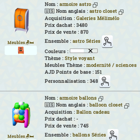
Nom :
armoire astro
🇺🇸 Nom anglais :
astro closet
Acquisition :
Galeries Mélimélo
Prix dachat : 3480
Prix de vente : 870
Ensemble :
astro Séries
Meubles🪑🛏
Couleurs :
Thème :
Style voyant
Meubles Thème :
modernité / sciences
AJD Points de base : 151
Personnalisation : 348
Nom :
armoire ballons
🇺🇸 Nom anglais :
balloon closet
Acquisition :
Ballon cadeau
Prix dachat : -
Prix de vente : 745
Ensemble :
ballons Séries
Meubles🪑🛏