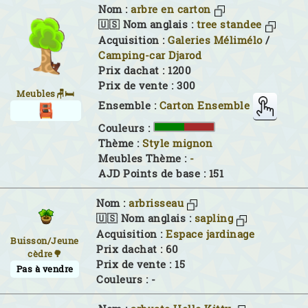
Nom :
arbre en carton
🇺🇸 Nom anglais :
tree standee
Acquisition :
Galeries Mélimélo
/
Camping-car Djarod
Prix dachat : 1200
Prix de vente : 300
Meubles🪑🛏
Ensemble :
Carton Ensemble
Couleurs :
Thème :
Style mignon
Meubles Thème :
-
AJD Points de base : 151
Nom :
arbrisseau
🇺🇸 Nom anglais :
sapling
Acquisition :
Espace jardinage
Buisson/Jeune
Prix dachat : 60
cèdre🌳
Prix de vente : 15
Pas à vendre
Couleurs :
-