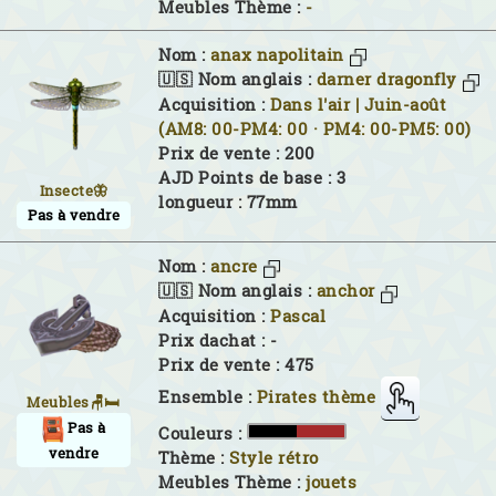
Meubles Thème :
-
Nom :
anax napolitain
🇺🇸 Nom anglais :
darner dragonfly
Acquisition :
Dans l'air | Juin-août
(AM8: 00-PM4: 00 · PM4: 00-PM5: 00)
Prix de vente : 200
AJD Points de base : 3
Insecte🦋
longueur : 77mm
Pas à vendre
Nom :
ancre
🇺🇸 Nom anglais :
anchor
Acquisition :
Pascal
Prix dachat : -
Prix de vente : 475
Ensemble :
Pirates thème
Meubles🪑🛏
Pas à
Couleurs :
vendre
Thème :
Style rétro
Meubles Thème :
jouets