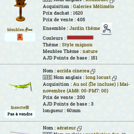
Acquisition :
Galeries Mélimélo
Prix dachat : 1620
Prix de vente : 405
Ensemble :
Jardin thème
Meubles🪑🛏
Couleurs :
Thème :
Style mignon
Meubles Thème :
nature
AJD Points de base : 151
Nom :
acrida cinerea
🇺🇸 Nom anglais :
long locust
Acquisition :
Au sol (Île incluse) | Mai-
novembre (AM8: 00-PM7: 00)
Prix de vente : 200
AJD Points de base : 3
Insecte🦋
longueur : 60mm
Pas à vendre
Nom :
aérateur