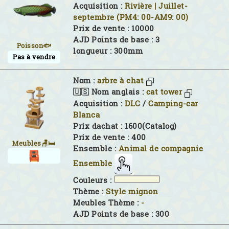
Acquisition :
Rivière | Juillet-
septembre (PM4: 00-AM9: 00)
Prix de vente : 10000
AJD Points de base : 3
Poisson🐟
longueur : 300mm
Pas à vendre
Nom :
arbre à chat
🇺🇸 Nom anglais :
cat tower
Acquisition :
DLC
/
Camping-car
Blanca
Prix dachat : 1600(Catalog)
Prix de vente : 400
Meubles🪑🛏
Ensemble :
Animal de compagnie
Ensemble
Couleurs :
Thème :
Style mignon
Meubles Thème :
-
AJD Points de base : 300