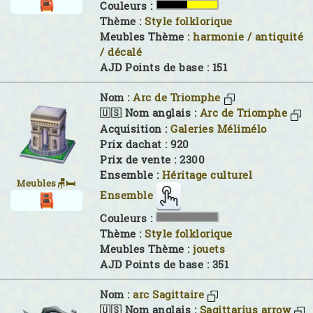
Couleurs :
Thème :
Style folklorique
Meubles Thème :
harmonie / antiquité
/ décalé
AJD Points de base : 151
Nom :
Arc de Triomphe
🇺🇸 Nom anglais :
Arc de Triomphe
Acquisition :
Galeries Mélimélo
Prix dachat : 920
Prix de vente : 2300
Ensemble :
Héritage culturel
Meubles🪑🛏
Ensemble
Couleurs :
Thème :
Style folklorique
Meubles Thème :
jouets
AJD Points de base : 351
Nom :
arc Sagittaire
🇺🇸 Nom anglais :
Sagittarius arrow