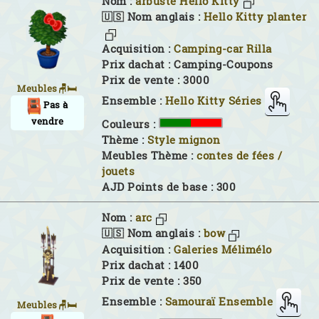
Nom :
arbuste Hello Kitty
🇺🇸 Nom anglais :
Hello Kitty planter
Acquisition :
Camping-car Rilla
Prix dachat : Camping-Coupons
Prix de vente : 3000
Meubles🪑🛏
Ensemble :
Hello Kitty Séries
Pas à
vendre
Couleurs :
Thème :
Style mignon
Meubles Thème :
contes de fées /
jouets
AJD Points de base : 300
Nom :
arc
🇺🇸 Nom anglais :
bow
Acquisition :
Galeries Mélimélo
Prix dachat : 1400
Prix de vente : 350
Ensemble :
Samouraï Ensemble
Meubles🪑🛏