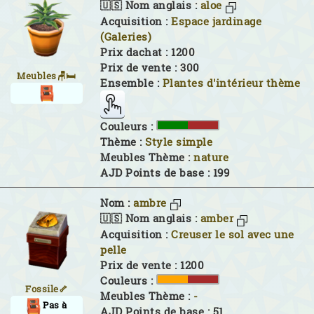
🇺🇸 Nom anglais :
aloe
Acquisition :
Espace jardinage
(Galeries)
Prix dachat : 1200
Prix de vente : 300
Meubles🪑🛏
Ensemble :
Plantes d'intérieur thème
Couleurs :
Thème :
Style simple
Meubles Thème :
nature
AJD Points de base : 199
Nom :
ambre
🇺🇸 Nom anglais :
amber
Acquisition :
Creuser le sol avec une
pelle
Prix de vente : 1200
Couleurs :
Fossile🦴
Meubles Thème :
-
Pas à
AJD Points de base : 51