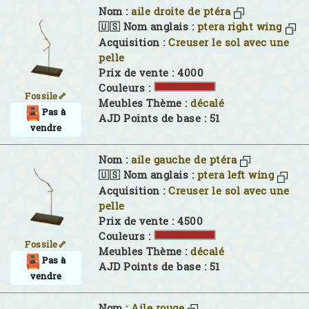
Nom :
aile droite de ptéra
🇺🇸 Nom anglais :
ptera right wing
Acquisition :
Creuser le sol avec une
pelle
Prix de vente : 4000
Couleurs :
Fossile🦴
Meubles Thème :
décalé
Pas à
AJD Points de base : 51
vendre
Nom :
aile gauche de ptéra
🇺🇸 Nom anglais :
ptera left wing
Acquisition :
Creuser le sol avec une
pelle
Prix de vente : 4500
Couleurs :
Fossile🦴
Meubles Thème :
décalé
Pas à
AJD Points de base : 51
vendre
Nom :
Aile rouge