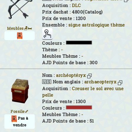
Acquisition :
DLC
Prix dachat : 4800(Catalog)
Prix de vente : 1200
Ensemble :
signe astrologique thème
Meubles🪑🛏
Couleurs :
Thème :
-
Meubles Thème :
-
AJD Points de base : 300
Nom :
archéoptéryx
🇺🇸 Nom anglais :
archaeopteryx
Acquisition :
Creuser le sol avec une
pelle
Prix de vente : 1300
Couleurs :
Fossile🦴
Meubles Thème :
-
Pas à
AJD Points de base : 51
vendre