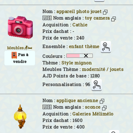
Nom :
appareil photo jouet
🇺🇸 Nom anglais :
toy camera
Acquisition :
Cathie
Prix dachat : -
Prix de vente : 240
Ensemble :
enfant thème
Meubles🪑🛏
Pas à
Couleurs :
vendre
Thème :
Style mignon
Meubles Thème :
modernité / jouets
AJD Points de base : 1280
Personnalisation : 96
Nom :
applique ancienne
🇺🇸 Nom anglais :
sconce
Acquisition :
Galeries Mélimélo
Prix dachat : 1600
Prix de vente : 400