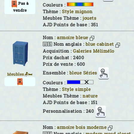
Pas à
Couleurs :
vendre
Thème :
Style mignon
Meubles Thème :
jouets
AJD Points de base : 351
Nom :
armoire bleue
🇺🇸 Nom anglais :
blue cabinet
Acquisition :
Galeries Mélimélo
Prix dachat : 2400
Prix de vente : 600
Ensemble :
bleue Séries
Meubles🪑🛏
Couleurs :
Thème :
Style simple
Meubles Thème :
nature
AJD Points de base : 151
Personnalisation : 240
Nom :
armoire bois moderne
🇺🇸 Nom anglais :
modern wood closet