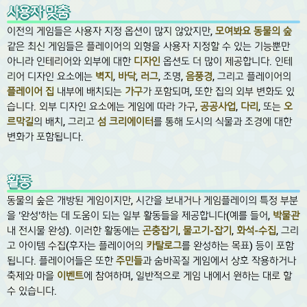
사용자 맞춤
이전의 게임들은 사용자 지정 옵션이 많지 않았지만,
모여봐요 동물의 숲
같은 최신 게임들은 플레이어의 외형을 사용자 지정할 수 있는 기능뿐만
아니라 인테리어와 외부에 대한
디자인
옵션도 더 많이 제공합니다. 인테
리어 디자인 요소에는
벽지
,
바닥
,
러그
, 조명,
음풍경
, 그리고 플레이어의
플레이어 집
내부에 배치되는
가구
가 포함되며, 또한 집의 외부 변화도 있
습니다. 외부 디자인 요소에는 게임에 따라 가구,
공공사업
,
다리
, 또는
오
르막길
의 배치, 그리고
섬 크리에이터
를 통해 도시의 식물과 조경에 대한
변화가 포함됩니다.
활동
동물의 숲은 개방된 게임이지만, 시간을 보내거나 게임플레이의 특정 부분
을 '완성'하는 데 도움이 되는 일부 활동들을 제공합니다(예를 들어,
박물관
내 전시물 완성). 이러한 활동에는
곤충잡기
,
물고기-잡기
,
화석-수집
, 그리
고 아이템 수집(후자는 플레이어의
카탈로그
를 완성하는 목표) 등이 포함
됩니다. 플레이어들은 또한
주민들
과 숨바꼭질 게임에서 상호 작용하거나
축제와 마을
이벤트
에 참여하며, 일반적으로 게임 내에서 원하는 대로 할
수 있습니다.