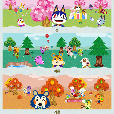
봄
여름
가을