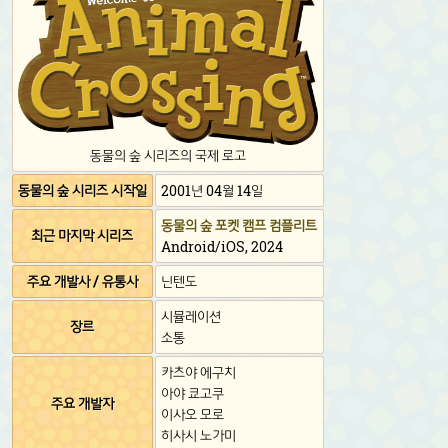
동물의 숲 시리즈의 국제 로고
동물의 숲 시리즈 시작일
2001년 04월 14일
동물의 숲 포켓 캠프 컴플리트
최근 마지막 시리즈
Android/iOS, 2024
주요 개발사 / 유통사
닌텐도
시뮬레이션
장르
소통
카츠야 에구치
아야 쿄고쿠
주요 개발자
이사오 모로
히사시 노가미