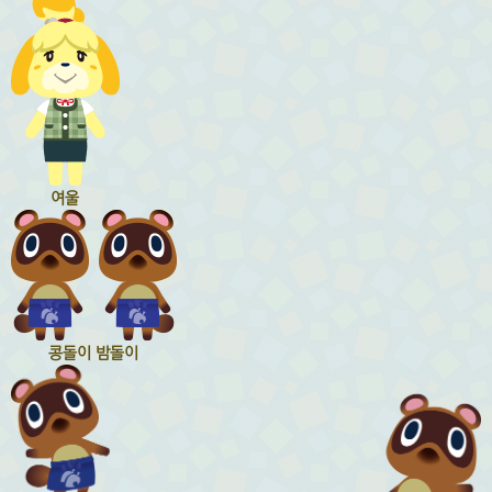
여울
콩돌이 밤돌이