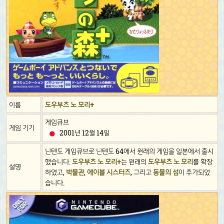
이름
도우부츠 노 모리+
게임큐브
게임 기기
2001년 12월 14일
닌텐도 게임큐브로 닌텐도 64에서 원래의 게임을 일본에서 출시
했습니다.
도우부츠 노 모리+
는 원래의
도우부츠 노 모리
를 확장
설명
하였고,
박물관
,
에이블 시스터즈
, 그리고
동물의 섬
이 추가되었
습니다.