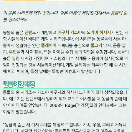
이 글은 시리즈에 대한 것입니다. 같은 이름의 게임에 대해서는
동물의 숲
를 참조하세요.
동물의 숲은
닌텐도
가 개발하고
에구치 카츠야
와
노가미 히사시
가 만든 사
회 시뮬레이션 비디오 게임 시리즈입니다. 이 시리즈는 동물들이 사는 마
을에서 생활하는 인간
플레이어
캐릭터를 중심으로
물고기
낚시,
곤충
잡
기,
주민
들과 사교 활동, 또는 아이템 수집 등의 작업을 수행합니다. 동물의
숲은 열린 세계형 게임이며 시스템의 내부 시계를 사용하여 실시간으로 게
임이 진행되는 것을 시뮬레이션하며, 게임 플레이는 하루와 한 해 중 시간
에 따라 변하며, 특정 날에는 특별한 이벤트가 발생합니다.
만들어진 배경
동물의 숲 시리즈는 카츠야 에구치와 히사시 노가미에 의해 창작되었습니
다. 에구치는 닌텐도에서 일하기 위해 교토로 이사했을 때 동물의 숲에 대
한 아이디어를 얻었습니다. 2008년 Edge(매거진)와의 인터뷰에서 그는
이렇게 말했습니다:
"동물의 숲는 세 가지 주제를 특징으로 합니다: 가족, 우정, 그리고 커뮤니
티입니다. 하지만 제가 이러한 주제들을 탐구하고자 했던 이유는 교토에