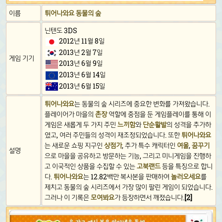
이름
튀어나와요 동물의 숲
닌텐도 3DS
2012년 11월 8일
2013년 2월 7일
게임 기기
2013년 6월 9일
2013년 6월 14일
2013년 6월 15일
튀어나와요
는 동물의 숲 시리즈에 중요한 변화를 가져왔습니다.
플레이어가 마을의
촌장
역할에 중점을 둔 게임플레이를 통해 이
게임은 새롭게 두 가지 주민
느끼함
와
단순활발
의 성격을 추가하
였고, 여러 주민들의 성격이 재조정되었습니다. 또한
튀어나와요
는 새로운 쇼핑 지구인
상점가
, 추가 특수 캐릭터인
여울
,
꿈꾸기
설명
으로 마을을 공유하고 방문하는 기능, 그리고 미니게임을 진행하
고 이국적인 상품을 수집할 수 있는
고북랜드
등을 특징으로 합니
다.
튀어나와요
는 12.82백만 복사본을 판매하여
놀러오세요
를
제치고 동물의 숲 시리즈에서 가장 많이 팔린 게임이 되었습니다.
그러나 이 기록은
모여봐요
가 등장하면서 깨졌습니다.
[2]