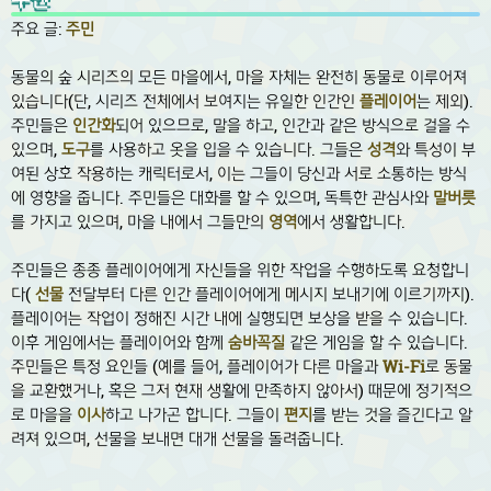
주요 글:
주민
동물의 숲 시리즈의 모든 마을에서, 마을 자체는 완전히 동물로 이루어져
있습니다(단, 시리즈 전체에서 보여지는 유일한 인간인
플레이어
는 제외).
주민들은
인간화
되어 있으므로, 말을 하고, 인간과 같은 방식으로 걸을 수
있으며,
도구
를 사용하고 옷을 입을 수 있습니다. 그들은
성격
와 특성이 부
여된 상호 작용하는 캐릭터로서, 이는 그들이 당신과 서로 소통하는 방식
에 영향을 줍니다. 주민들은 대화를 할 수 있으며, 독특한 관심사와
말버릇
를 가지고 있으며, 마을 내에서 그들만의
영역
에서 생활합니다.
주민들은 종종 플레이어에게 자신들을 위한 작업을 수행하도록 요청합니
다(
선물
전달부터 다른 인간 플레이어에게 메시지 보내기에 이르기까지).
플레이어는 작업이 정해진 시간 내에 실행되면 보상을 받을 수 있습니다.
이후 게임에서는 플레이어와 함께
숨바꼭질
같은 게임을 할 수 있습니다.
주민들은 특정 요인들 (예를 들어, 플레이어가 다른 마을과
Wi-Fi
로 동물
을 교환했거나, 혹은 그저 현재 생활에 만족하지 않아서) 때문에 정기적으
로 마을을
이사
하고 나가곤 합니다. 그들이
편지
를 받는 것을 즐긴다고 알
려져 있으며, 선물을 보내면 대개 선물을 돌려줍니다.