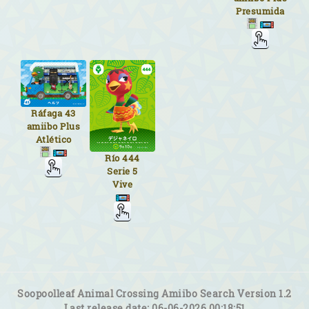
Presumida
Ráfaga
43
amiibo Plus
Atlético
Río
444
Serie 5
Vive
Soopoolleaf Animal Crossing Amiibo Search Version 1.2
Last release date: 06-06-2026 00:18:51