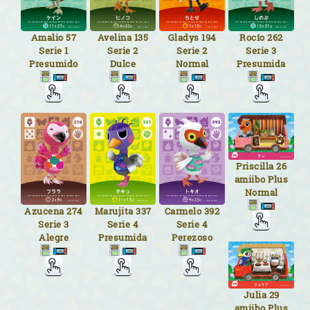
Amalio
57
Avelina
135
Gladys
194
Rocío
262
Serie 1
Serie 2
Serie 2
Serie 3
Presumido
Dulce
Normal
Presumida
Priscilla
26
amiibo Plus
Normal
Azucena
274
Marujita
337
Carmelo
392
Serie 3
Serie 4
Serie 4
Alegre
Presumida
Perezoso
Julia
29
amiibo Plus