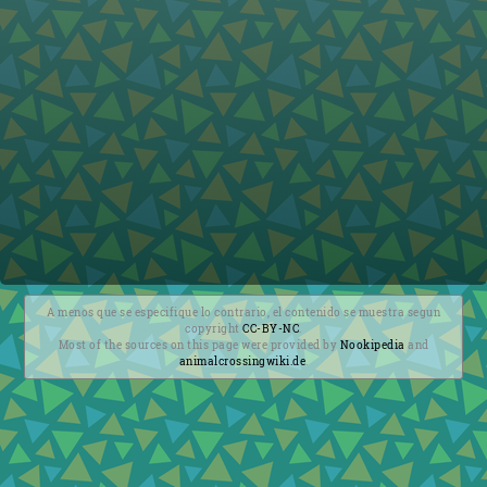
A menos que se especifique lo contrario, el contenido se muestra segun
copyright
CC-BY-NC
.
Most of the sources on this page were provided by
Nookipedia
and
animalcrossingwiki.de
.