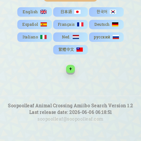
English
日本語
한국어
Español
Français
Deutsch
Italiano
Ned.
русский
繁鱧中文
+
Soopoolleaf Animal Crossing Amiibo Search Version 1.2
Last release date: 2026-06-06 06:18:51
soopoolleaf@soopoolleaf.com