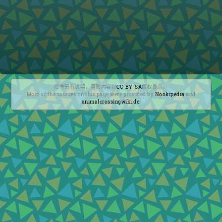
除非另有说明，否则内容以
CC-BY-SA
版权显示。
Most of the sources on this page were provided by
Nookipedia
and
animalcrossingwiki.de
.