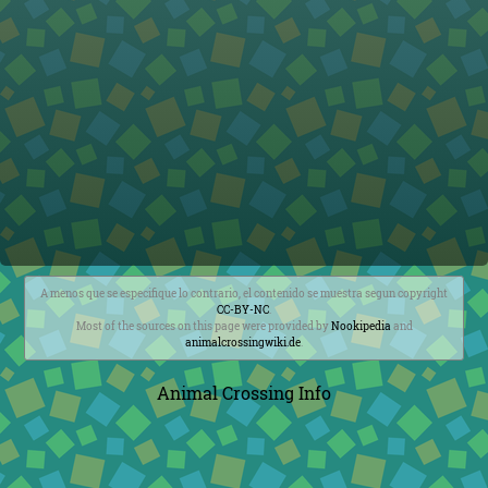
A menos que se especifique lo contrario, el contenido se muestra segun copyright
CC-BY-NC
.
Most of the sources on this page were provided by
Nookipedia
and
animalcrossingwiki.de
.
Animal Crossing Info