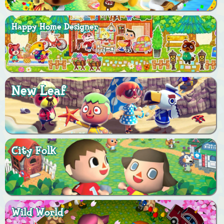
Happy Home Designer
New Leaf
City Folk
Wild World