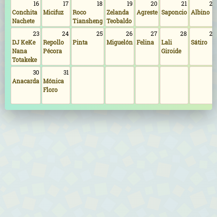
16
17
18
19
20
21
22
Conchita
Micifuz
Roco
Zelanda
Agreste
Saponcio
Albino
Nachete
Tiansheng
Teobaldo
23
24
25
26
27
28
29
DJ KeKe
Repollo
Pinta
Miguelón
Felina
Lali
Sátiro
Nana
Pécora
Giroide
Totakeke
30
31
Anacarda
Mónica
Floro