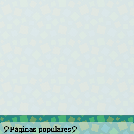
🎈Páginas populares🎈