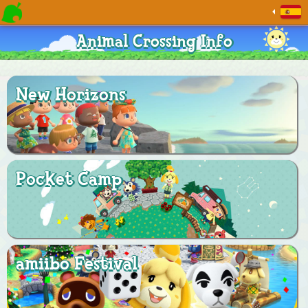
Animal Crossing Info
New Horizons
Pocket Camp
amiibo Festival