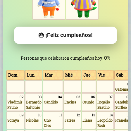
🎂 ¡Feliz cumpleaños!
0
Personas que celebraron cumpleaños hoy:
명
Dom
Lun
Mar
Mié
Jue
Vie
Sáb
01
Gatomán
02
03
04
05
06
07
08
Vladimir
Bernardo
Cándido
Encina
Osunio
Rogelio
Gandulio
Fauno
Saltonio
Braulio
Surfleo
09
10
11
12
13
14
15
Soraya
Nicolás
Uno
Jarrea
Liana
Leopoldo
Franela
Cleo
Rodi