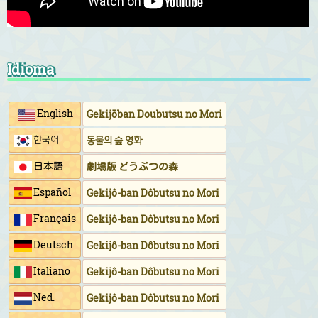
Idioma
English
Gekijōban Doubutsu no Mori
한국어
동물의 숲 영화
日本語
劇場版 どうぶつの森
Español
Gekijô-ban Dôbutsu no Mori
Français
Gekijô-ban Dôbutsu no Mori
Deutsch
Gekijô-ban Dôbutsu no Mori
Italiano
Gekijô-ban Dôbutsu no Mori
Ned.
Gekijô-ban Dôbutsu no Mori