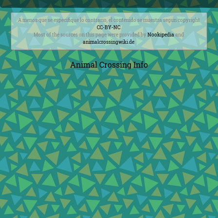
A menos que se especifique lo contrario, el contenido se muestra segun copyright
CC-BY-NC
.
Most of the sources on this page were provided by
Nookipedia
and
animalcrossingwiki.de
.
Animal Crossing Info