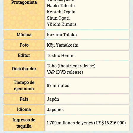
Protagonista
Naoki Tatsuta
Kenichi Ogata
Shun Oguri
Yūichi Kimura
Música
Kazumi Totaka
Foto
Kōji Yamakoshi
Editor
Toshio Henmi
Toho (theatrical release)
Distribuidor
VAP (DVD release)
Tiempo de
87 minutos
ejecución
País
Japón
Idioma
Japonés
Ingresos de
1.700 millones de yenes (US$ 16.216.000)
taquilla