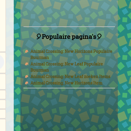
🎈Populaire pagina's🎈
Animal Crossing: New Horizons Populaire
Buurman
Animal Crossing: New Leaf Populaire
Buurman
Animal Crossing: New Leaf zoeken Items
Animal Crossing: New Horizons Item