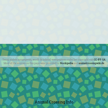
Tenzij anders aangegeven, wordt de inhoud weergegeven onder het copyright van
CC-BY-SA
.
Most of the sources on this page were provided by
Nookipedia
and
animalcrossingwiki.de
.
Animal Crossing Info