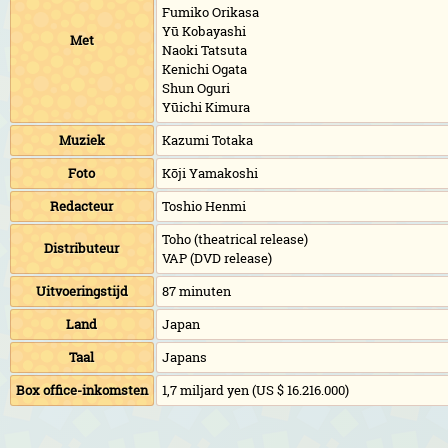
Fumiko Orikasa
Yū Kobayashi
Met
Naoki Tatsuta
Kenichi Ogata
Shun Oguri
Yūichi Kimura
Muziek
Kazumi Totaka
Foto
Kōji Yamakoshi
Redacteur
Toshio Henmi
Toho (theatrical release)
Distributeur
VAP (DVD release)
Uitvoeringstijd
87 minuten
Land
Japan
Taal
Japans
Box office-inkomsten
1,7 miljard yen (US $ 16.216.000)