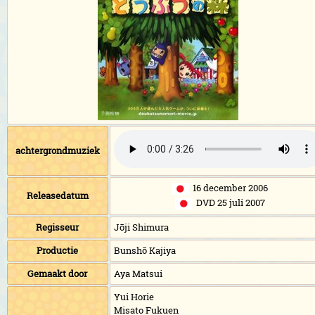
achtergrondmuziek
16 december 2006
Releasedatum
DVD 25 juli 2007
Regisseur
Jōji Shimura
Productie
Bunshō Kajiya
Gemaakt door
Aya Matsui
Yui Horie
Misato Fukuen