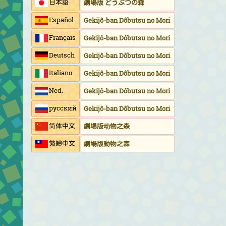
日本語
劇場版 どうぶつの森
Español
Gekijô-ban Dôbutsu no Mori
Français
Gekijô-ban Dôbutsu no Mori
Deutsch
Gekijô-ban Dôbutsu no Mori
Italiano
Gekijô-ban Dôbutsu no Mori
Ned.
Gekijô-ban Dôbutsu no Mori
русский
Gekijô-ban Dôbutsu no Mori
简体中文
劇場版动物之森
繁鱧中文
劇場版動物之森