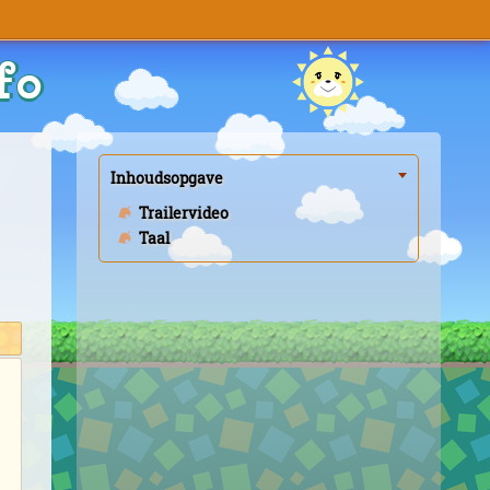
fo
Inhoudsopgave
Trailervideo
Taal