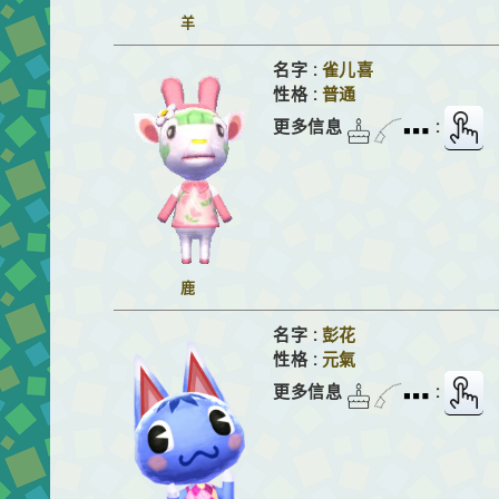
羊
名字 :
雀儿喜
性格 :
普通
更多信息
:
鹿
名字 :
彭花
性格 :
元氣
更多信息
: