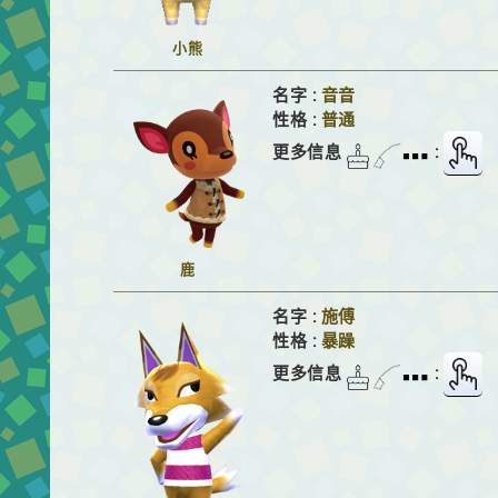
小熊
名字 :
音音
性格 :
普通
更多信息
:
鹿
名字 :
施傅
性格 :
暴躁
更多信息
: