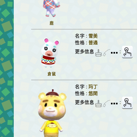
鹿
名字 :
雪美
性格 :
普通
更多信息
:
倉鼠
名字 :
玛丁
性格 :
悠閑
更多信息
: