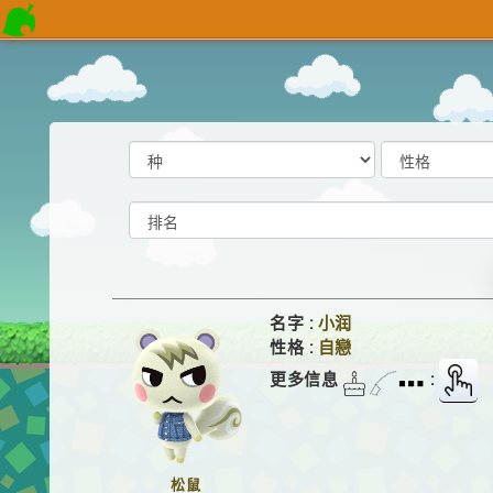
名字 :
小润
性格 :
自戀
更多信息
:
松鼠