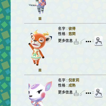
貓
名字 :
彼得
性格 :
悠閑
更多信息
:
鹿
名字 :
倪家莉
性格 :
成熟
更多信息
: