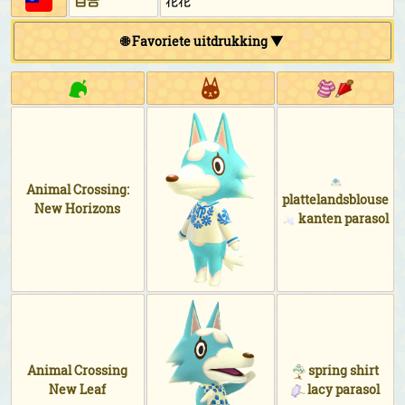
百合
花花
🌐 Favoriete uitdrukking ▼
Animal Crossing:
plattelandsblouse
New Horizons
kanten parasol
Animal Crossing
spring shirt
New Leaf
lacy parasol