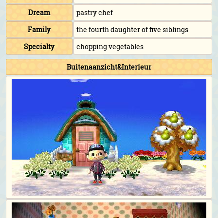
Dream
pastry chef
Family
the fourth daughter of five siblings
Specialty
chopping vegetables
Buitenaanzicht&Interieur