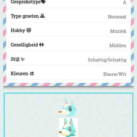
Gesprekstype🗣️
A
Type groeten 🙇
Normaal
Hobby 😻
Muziek
Gezelligheid 👭
Midden
Stijl ✨
Schattig/Schattig
Kleuren 🎨
Blauw/Wit