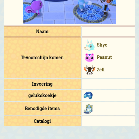
Naam
Skye
Peanut
Tevoorschijn komen
Zell
Invoering
gelukskoekje
Benodigde items
Catalogi