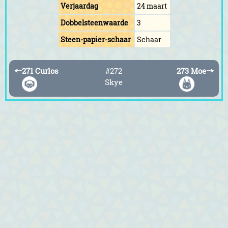
Verjaardag
24 maart
Dobbelsteenwaarde
3
Steen-papier-schaar
Schaar
←
271 Curlos
#272
273 Moe
→
Skye