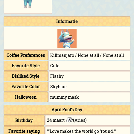
Informatie
Coffee Preferences
Kilimanjaro / None at all / None at all
Favorite Style
Cute
Disliked Style
Flashy
Favorite Color
Skyblue
Halloween
mummy mask
April Fool's Day
24 maart
(Aries)
Birthday
Favorite saying
""Love makes the world go 'round.""