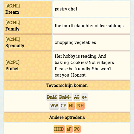
[AC:NL]
pastry chef
Dream
[AC:NL]
the fourth daughter of five siblings
Family
[AC:NL]
chopping vegetables
Specialty
Her hobby is reading. And
[AC:PC]
baking. Cookies! Not villagers.
Profiel
Please be friendly. She won't
eat you. Honest.
Tevoorschijn komen
DnM
DnM+
AC
e+
WW
CF
NL
NH
Andere optredens
HHD
aF
PC