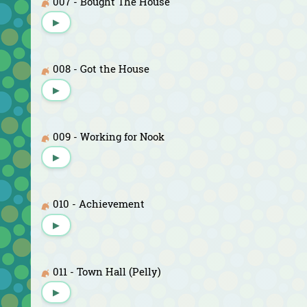
007 - Bought The House
▶
008 - Got the House
▶
009 - Working for Nook
▶
010 - Achievement
▶
011 - Town Hall (Pelly)
▶