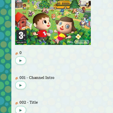
0
▶
001 - Channel Intro
▶
002 - Title
▶