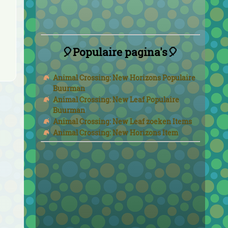
🎈Populaire pagina's🎈
Animal Crossing: New Horizons Populaire
Buurman
Animal Crossing: New Leaf Populaire
Buurman
Animal Crossing: New Leaf zoeken Items
Animal Crossing: New Horizons Item