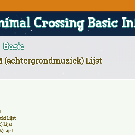
nimal Crossing Basic In
Basic
M (achtergrondmuziek) Lijst
t
k) Lijst
 Lijst
) Lijst