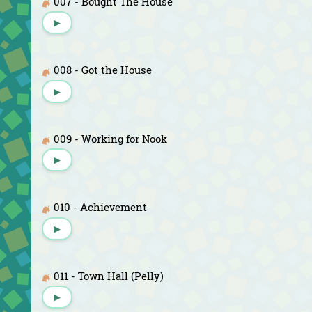
007 - Bought The House
▶
008 - Got the House
▶
009 - Working for Nook
▶
010 - Achievement
▶
011 - Town Hall (Pelly)
▶