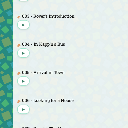
003 - Rover's Introduction
▶
004 - In Kapp'n's Bus
▶
005 - Arrival in Town
▶
006 - Looking for a House
▶