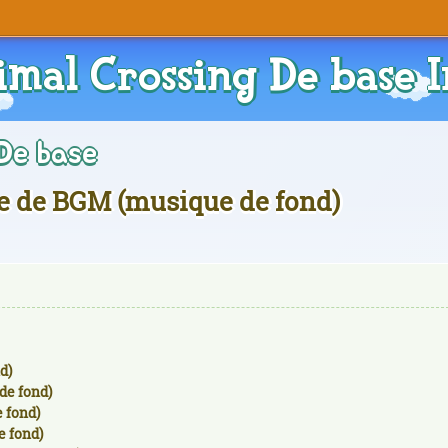
imal Crossing De base I
De base
te de BGM (musique de fond)
d)
de fond)
 fond)
e fond)