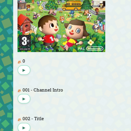
0
▶
001 - Channel Intro
▶
002 - Title
▶