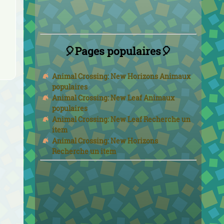
🎈Pages populaires🎈
Animal Crossing: New Horizons Animaux
populaires
Animal Crossing: New Leaf Animaux
populaires
Animal Crossing: New Leaf Recherche un
item
Animal Crossing: New Horizons
Recherche un item