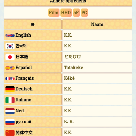
Andere optredens
Film
HHD
aF
PC
🌐
Naam
English
K.K.
한국어
K.K.
日本語
とたけけ
Español
Totakeke
Français
Kéké
Deutsch
K.K.
Italiano
K.K.
Ned.
K.K.
русский
К. К.
简体中文
K.K.