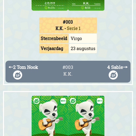
#003
K.K.
-
Serie 1
Sterrenbeeld
Virgo
Verjaardag
23 augustus
←
2 Tom Nook
#003
4 Sable
→
K.K.