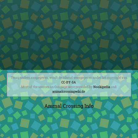
Tenzij anders aangegeven, wordt de inhoud weergegeven onder het copyright van
CC-BY-SA
.
Most of the sources on this page were provided by
Nookipedia
and
animalcrossingwiki.de
.
Animal Crossing Info