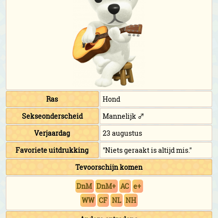
Ras
Hond
Sekseonderscheid
Mannelijk ♂
Verjaardag
23 augustus
Favoriete uitdrukking
"Niets geraakt is altijd mis."
Tevoorschijn komen
DnM
DnM+
AC
e+
WW
CF
NL
NH