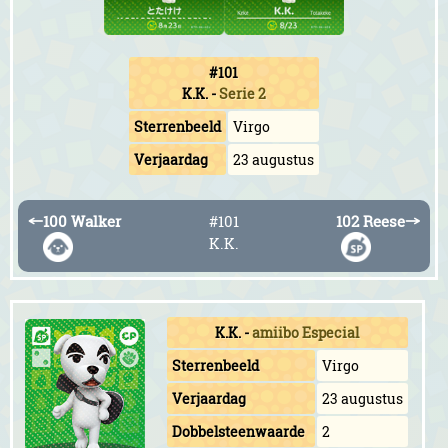
#101
K.K.
-
Serie 2
Sterrenbeeld
Virgo
Verjaardag
23 augustus
←
100 Walker
#101
102 Reese
→
K.K.
K.K.
-
amiibo Especial
Sterrenbeeld
Virgo
Verjaardag
23 augustus
Dobbelsteenwaarde
2