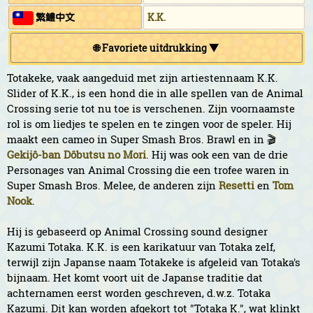
繁鱧中文
K.K.
🌐 Favoriete uitdrukking ▼
Totakeke, vaak aangeduid met zijn artiestennaam K.K.
Slider of K.K., is een hond die in alle spellen van de Animal
Crossing serie tot nu toe is verschenen. Zijn voornaamste
rol is om liedjes te spelen en te zingen voor de speler. Hij
maakt een cameo in Super Smash Bros. Brawl en in 🎬
Gekijô-ban Dôbutsu no Mori
. Hij was ook een van de drie
Personages van Animal Crossing die een trofee waren in
Super Smash Bros. Melee, de anderen zijn
Resetti
en
Tom
Nook
.
Hij is gebaseerd op Animal Crossing sound designer
Kazumi Totaka. K.K. is een karikatuur van Totaka zelf,
terwijl zijn Japanse naam Totakeke is afgeleid van Totaka's
bijnaam. Het komt voort uit de Japanse traditie dat
achternamen eerst worden geschreven, d.w.z. Totaka
Kazumi. Dit kan worden afgekort tot "Totaka K.", wat klinkt