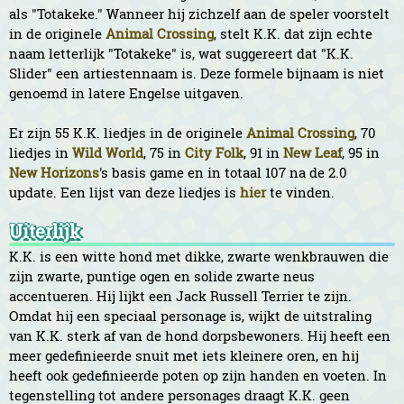
als "Totakeke." Wanneer hij zichzelf aan de speler voorstelt
in de originele
Animal Crossing
, stelt K.K. dat zijn echte
naam letterlijk "Totakeke" is, wat suggereert dat "K.K.
Slider" een artiestennaam is. Deze formele bijnaam is niet
genoemd in latere Engelse uitgaven.
Er zijn 55 K.K. liedjes in de originele
Animal Crossing
, 70
liedjes in
Wild World
, 75 in
City Folk
, 91 in
New Leaf
, 95 in
New Horizons
's basis game en in totaal 107 na de 2.0
update. Een lijst van deze liedjes is
hier
te vinden.
Uiterlijk
K.K. is een witte hond met dikke, zwarte wenkbrauwen die
zijn zwarte, puntige ogen en solide zwarte neus
accentueren. Hij lijkt een Jack Russell Terrier te zijn.
Omdat hij een speciaal personage is, wijkt de uitstraling
van K.K. sterk af van de hond dorpsbewoners. Hij heeft een
meer gedefinieerde snuit met iets kleinere oren, en hij
heeft ook gedefinieerde poten op zijn handen en voeten. In
tegenstelling tot andere personages draagt K.K. geen