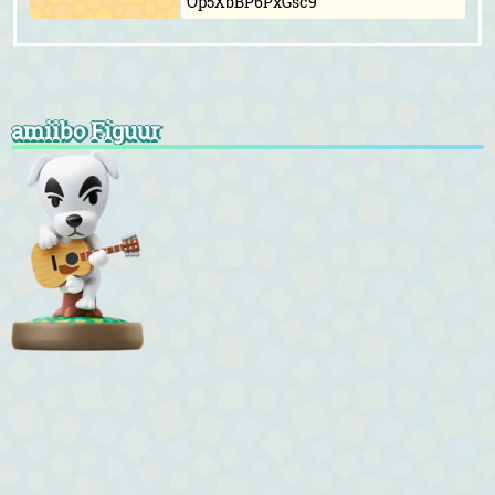
Op5XbBP6PxGsc9
amiibo Figuur