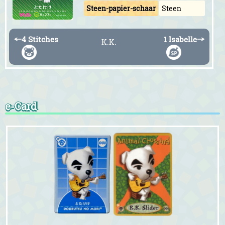
Steen-papier-schaar
Steen
←
4 Stitches
1 Isabelle
→
K.K.
e-Card