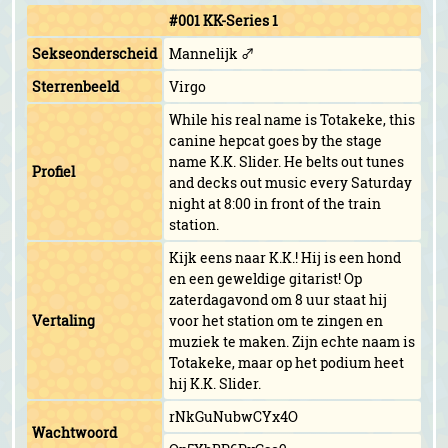
#001 KK-Series 1
Sekseonderscheid
Mannelijk ♂
Sterrenbeeld
Virgo
While his real name is Totakeke, this
canine hepcat goes by the stage
name K.K. Slider. He belts out tunes
Profiel
and decks out music every Saturday
night at 8:00 in front of the train
station.
Kijk eens naar K.K.! Hij is een hond
en een geweldige gitarist! Op
zaterdagavond om 8 uur staat hij
Vertaling
voor het station om te zingen en
muziek te maken. Zijn echte naam is
Totakeke, maar op het podium heet
hij K.K. Slider.
rNkGuNubwCYx4O
Wachtwoord