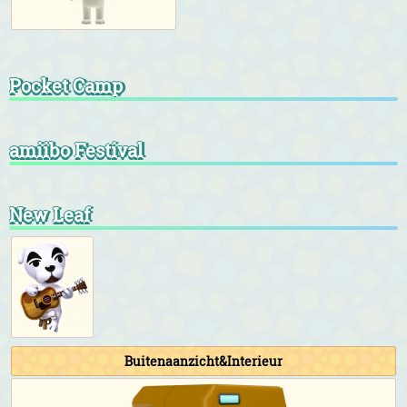
Pocket Camp
amiibo Festival
New Leaf
Buitenaanzicht&Interieur