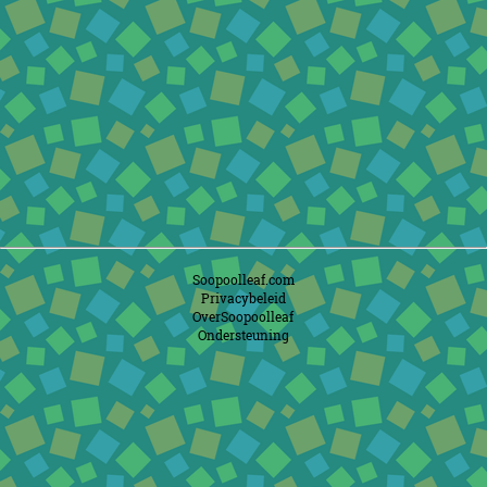
Soopoolleaf.com
Privacybeleid
OverSoopoolleaf
Ondersteuning