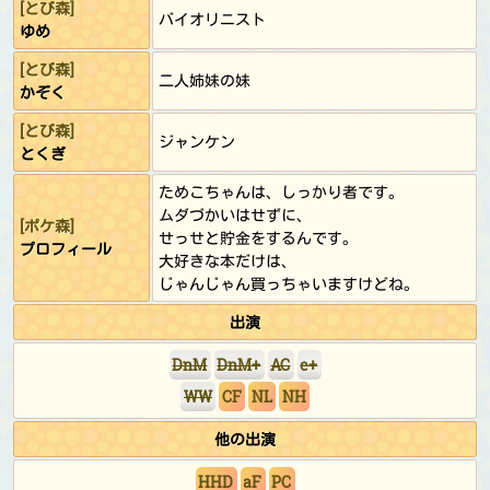
[とび森]
バイオリニスト
ゆめ
[とび森]
二人姉妹の妹
かぞく
[とび森]
ジャンケン
とくぎ
ためこちゃんは、しっかり者です。
ムダづかいはせずに、
[ポケ森]
せっせと貯金をするんです。
プロフィール
大好きな本だけは、
じゃんじゃん買っちゃいますけどね。
出演
DnM
DnM+
AC
e+
WW
CF
NL
NH
他の出演
HHD
aF
PC