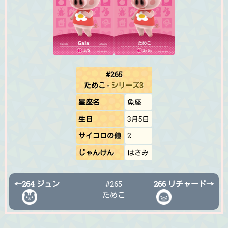
#265
ためこ
-
シリーズ3
星座名
魚座
生日
3月5日
サイコロの値
2
じゃんけん
はさみ
←
264 ジュン
#265
266 リチャード
→
ためこ