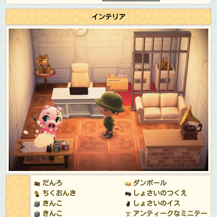
学校のための学生として:
ネクタイのがくせいふく (ネイ
インテリア
ビー)
学校のための教師として:
チェックのニットベスト (ライ
トブラウン)
&
まるめがね (ブラック)
レストランのレジ係/従業員として:
カフェのせいふく (ブ
ラック)
レストランのシェフ/見習いとして:
コックさんのふく (レ
ッド)
カフェのスタッフとして:
ダイナーのエプロン (ピンク)
病院の受付として:
かんごしのジャケット (ピンク)
病院の医師として:
はくい (あかネクタイ)
病院の患者として:
パジャマ (ブルー)
アパレルショップの店長として:
スタッフのふく (ピンク)
フラダンスの練習中に:
パインがらアロハシャツ (ピンク)
&
ハイビスカスのかみかざり (ピンク)
海で浮かぶ間:
ボーダーのマリンスーツ (レッド)
&
レ
トロなサングラス (レッド)
だんろ
ダンボール
DJ K.Kのコンサート中:
エスニックなカットソー (ピンク)
ちくおんき
しょさいのつくえ
&
エスニックなターバン (パープル)
きんこ
しょさいのイス
きんこ
アンティークなミニテー