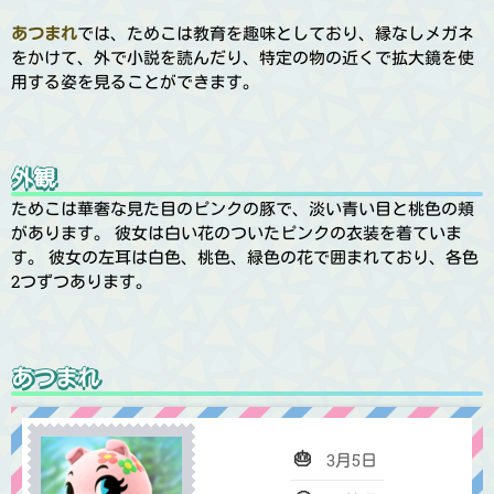
あつまれ
では、ためこは教育を趣味としており、縁なしメガネ
をかけて、外で小説を読んだり、特定の物の近くで拡大鏡を使
用する姿を見ることができます。
外観
ためこは華奢な見た目のピンクの豚で、淡い青い目と桃色の頬
があります。 彼女は白い花のついたピンクの衣装を着ていま
す。 彼女の左耳は白色、桃色、緑色の花で囲まれており、各色
2つずつあります。
あつまれ
🎂
3月5日