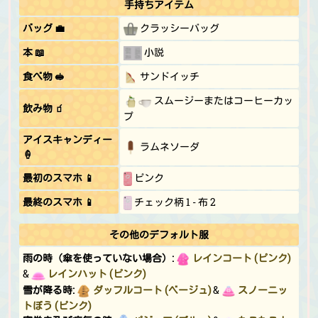
手持ちアイテム
バッグ 💼
クラッシーバッグ
本 📖
小説
食べ物 🥪
サンドイッチ
スムージーまたはコーヒーカッ
飲み物 🧃
プ
アイスキャンディー
ラムネソーダ
🍦
最初のスマホ 📱
ピンク
最終のスマホ 📱
チェック柄 1 - 布 2
その他のデフォルト服
雨の時（傘を使っていない場合）:
レインコート (ピンク)
&
レインハット (ピンク)
雪が降る時:
ダッフルコート (ベージュ)
&
スノーニッ
トぼう (ピンク)