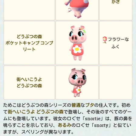
かさ
どうぶつの森
フラワーな
ポケットキャンプ コンプ
ふく
リート
街へいこうよ
どうぶつの森
ためこはどうぶつの森シリーズの
普通
な
ブタ
の住人です。初め
て
街へいこうよ どうぶつの森
で登場し、その後のすべてのゲー
ムにも登場しています。彼女の口ぐせ「snortie」は、豚の鼻を
鳴らすことを示しており、
あるみ
の口ぐせ「snorty」と似てい
ますが、スペリングが異なります。