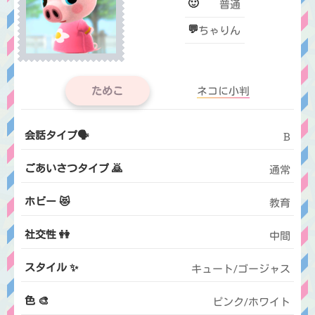
🙂
普通
💬
ちゃりん
ためこ
ネコに小判
会話タイプ🗣️
B
ごあいさつタイプ 🙇
通常
ホビー 😻
教育
社交性 👭
中間
スタイル ✨
キュート/ゴージャス
色 🎨
ピンク/ホワイト