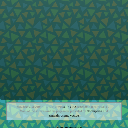
特に指定のない限り、コンテンツは
CC-BY-SA
の著作権で表示されます。
Most of the sources on this page were provided by
Nookipedia
and
animalcrossingwiki.de
.