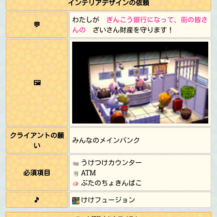
インテリアデザインの依頼
わたしが
ぎんこう銀行になって、街の皆さ
💬
んの
ざいさん財産を守ります！
🖼️
クライアントの願
みんなのメインバンク
い
うけつけカウンター
必須項目
ATM
ぶたのちょきんばこ
🎵
けけフュージョン