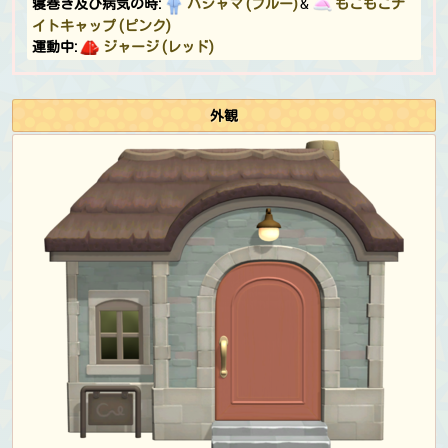
寝巻き及び病気の時:
パジャマ (ブルー)
&
もこもこナ
イトキャップ (ピンク)
運動中:
ジャージ (レッド)
ヨガをしている時:
タンクトップ (ホワイト)
日光浴をしている時:
さんかくサングラス
釣り大会:
ジャージ (レッド)
外観
ムシとり大会:
ジャージ (レッド)
&
むぎわらぼうし (ブ
ラウン)
イースター:
じめんのたまごのふく
&
じめんのたまご
のから
ハロウィン:
ほうたいのふく
&
こあくまなツノ (ホワイ
ト)
サンクスギビング:
カンカンぼう (モノトーン)
サンクスギビング (chef):
コックさんのふく (レッド)
&
コックさんのぼうし
クリスマス:
サンタのぼうし
カウントダウン:
パーティーワンピ (ピンク)
誕生日＆ジューンブライドのフォトシュート:
パーティー
ワンピ (ピンク)
&
はでなかみかざり (ピンク)
ハッピーホームパラダイスDLC専用の服