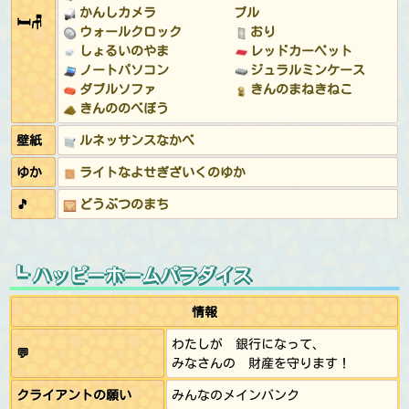
かんしカメラ
ブル
🛏🪑
ウォールクロック
おり
しょるいのやま
レッドカーペット
ノートパソコン
ジュラルミンケース
ダブルソファ
きんのまねきねこ
きんののべぼう
壁紙
ルネッサンスなかべ
ゆか
ライトなよせぎざいくのゆか
🎵
どうぶつのまち
┗ ハッピーホームパラダイス
情報
わたしが 銀行になって、
💬
みなさんの 財産を守ります！
クライアントの願い
みんなのメインバンク