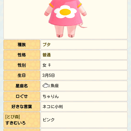
種族
ブタ
性格
普通
性别
女 ♀
生日
3月5日
魚座
星座名
口ぐせ
ちゃりん
好きな言葉
ネコに小判
[とび森]
ピンク
すきむいろ