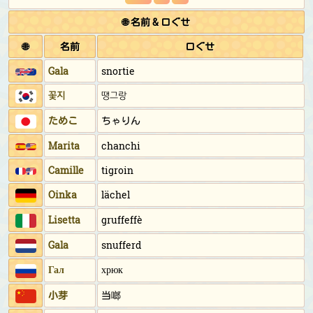
🌐 名前 & 口ぐせ
🌐
名前
口ぐせ
Gala
snortie
꽃지
땡그랑
ためこ
ちゃりん
Marita
chanchi
Camille
tigroin
Oinka
lächel
Lisetta
gruffeffè
Gala
snufferd
Гал
хрюк
小芽
当啷