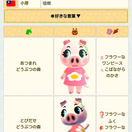
小芽
噹啷
🌐 好きな言葉 ▼
フラワーな
あつまれ
ワンピース
どうぶつの森
こばながら
のかさ
フラワーな
とびだせ
ふく
どうぶつの森
フラワーな