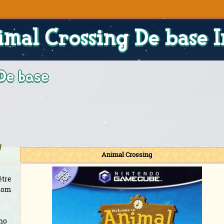
imal Crossing De base I
De base
l
Animal Crossing
être
 nom
 no