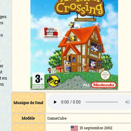
ages
es
es
.
ar
nt
t en
en
Musique de fond
Modèle
GameCube
15 septembre 2002