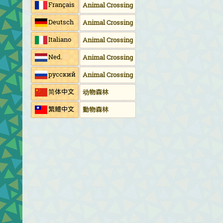
Français
Animal Crossing
Deutsch
Animal Crossing
Italiano
Animal Crossing
Ned.
Animal Crossing
русский
Animal Crossing
简体中文
动物森林
繁鱧中文
動物森林