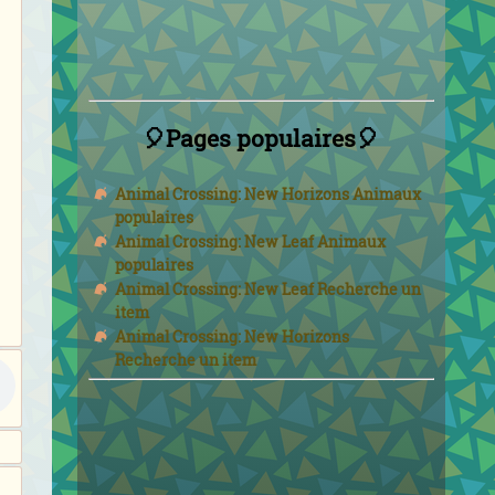
🎈Pages populaires🎈
Animal Crossing: New Horizons Animaux
populaires
Animal Crossing: New Leaf Animaux
populaires
Animal Crossing: New Leaf Recherche un
item
Animal Crossing: New Horizons
Recherche un item