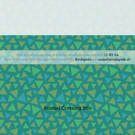
Sauf indication contraire, le contenu est affiché sous copyright
CC-BY-SA
.
Most of the sources on this page were provided by
Nookipedia
and
animalcrossingwiki.de
.
Animal Crossing Info