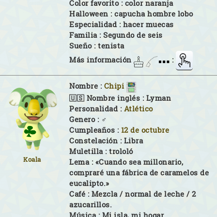
Color favorito :
color naranja
Halloween :
capucha hombre lobo
Especialidad :
hacer muecas
Familia :
Segundo de seis
Sueño :
tenista
Más información
:
Nombre :
Chipi
🇺🇸 Nombre inglés :
Lyman
Personalidad :
Atlético
Genero :
♂
Cumpleaños :
12 de octubre
Constelación :
Libra
Muletilla :
trololó
Koala
Lema :
«Cuando sea millonario,
compraré una fábrica de caramelos de
eucalipto.»
Café :
Mezcla / normal de leche / 2
azucarillos.
Música :
Mi isla, mi hogar