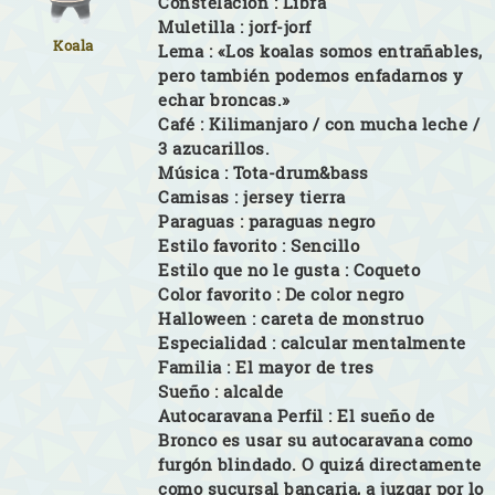
Constelación :
Libra
Muletilla :
jorf-jorf
Koala
Lema :
«Los koalas somos entrañables,
pero también podemos enfadarnos y
echar broncas.»
Café :
Kilimanjaro / con mucha leche /
3 azucarillos.
Música :
Tota-drum&bass
Camisas :
jersey tierra
Paraguas :
paraguas negro
Estilo favorito :
Sencillo
Estilo que no le gusta :
Coqueto
Color favorito :
De color negro
Halloween :
careta de monstruo
Especialidad :
calcular mentalmente
Familia :
El mayor de tres
Sueño :
alcalde
Autocaravana Perfil :
El sueño de
Bronco es usar su autocaravana como
furgón blindado. O quizá directamente
como sucursal bancaria, a juzgar por lo