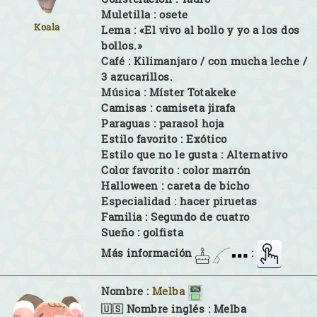
Muletilla :
osete
Koala
Lema :
«El vivo al bollo y yo a los dos
bollos.»
Café :
Kilimanjaro / con mucha leche /
3 azucarillos.
Música :
Míster Totakeke
Camisas :
camiseta jirafa
Paraguas :
parasol hoja
Estilo favorito :
Exótico
Estilo que no le gusta :
Alternativo
Color favorito :
color marrón
Halloween :
careta de bicho
Especialidad :
hacer piruetas
Familia :
Segundo de cuatro
Sueño :
golfista
Más información
:
Nombre :
Melba
🇺🇸 Nombre inglés :
Melba