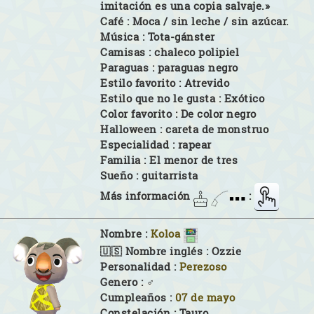
imitación es una copia salvaje.»
Café :
Moca / sin leche / sin azúcar.
Música :
Tota-gánster
Camisas :
chaleco polipiel
Paraguas :
paraguas negro
Estilo favorito :
Atrevido
Estilo que no le gusta :
Exótico
Color favorito :
De color negro
Halloween :
careta de monstruo
Especialidad :
rapear
Familia :
El menor de tres
Sueño :
guitarrista
Más información
:
Nombre :
Koloa
🇺🇸 Nombre inglés :
Ozzie
Personalidad :
Perezoso
Genero :
♂
Cumpleaños :
07 de mayo
Constelación :
Tauro