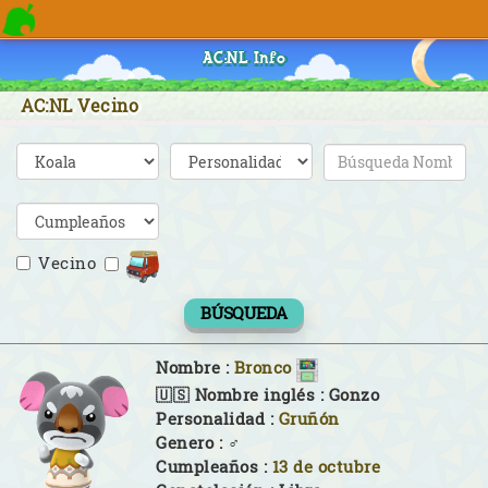
AC:NL Info
AC:NL Vecino
Vecino
BÚSQUEDA
Nombre :
Bronco
🇺🇸 Nombre inglés :
Gonzo
Personalidad :
Gruñón
Genero :
♂
Cumpleaños :
13 de octubre