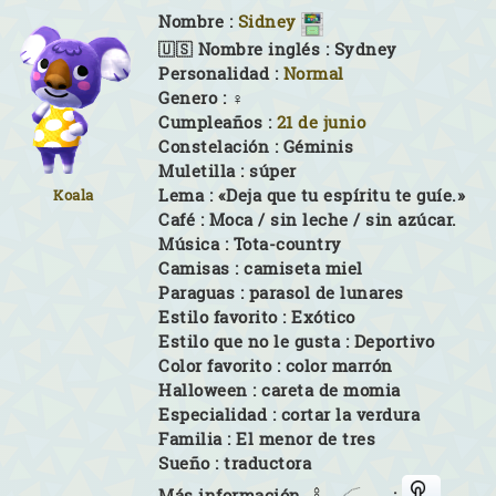
Nombre :
Sidney
🇺🇸 Nombre inglés :
Sydney
Personalidad :
Normal
Genero :
♀
Cumpleaños :
21 de junio
Constelación :
Géminis
Muletilla :
súper
Lema :
«Deja que tu espíritu te guíe.»
Koala
Café :
Moca / sin leche / sin azúcar.
Música :
Tota-country
Camisas :
camiseta miel
Paraguas :
parasol de lunares
Estilo favorito :
Exótico
Estilo que no le gusta :
Deportivo
Color favorito :
color marrón
Halloween :
careta de momia
Especialidad :
cortar la verdura
Familia :
El menor de tres
Sueño :
traductora
Más información
: