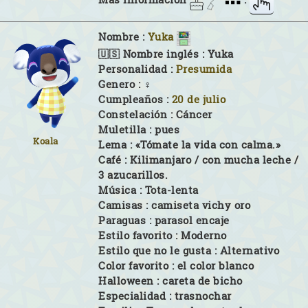
Nombre :
Yuka
🇺🇸 Nombre inglés :
Yuka
Personalidad :
Presumida
Genero :
♀
Cumpleaños :
20 de julio
Constelación :
Cáncer
Muletilla :
pues
Koala
Lema :
«Tómate la vida con calma.»
Café :
Kilimanjaro / con mucha leche /
3 azucarillos.
Música :
Tota-lenta
Camisas :
camiseta vichy oro
Paraguas :
parasol encaje
Estilo favorito :
Moderno
Estilo que no le gusta :
Alternativo
Color favorito :
el color blanco
Halloween :
careta de bicho
Especialidad :
trasnochar