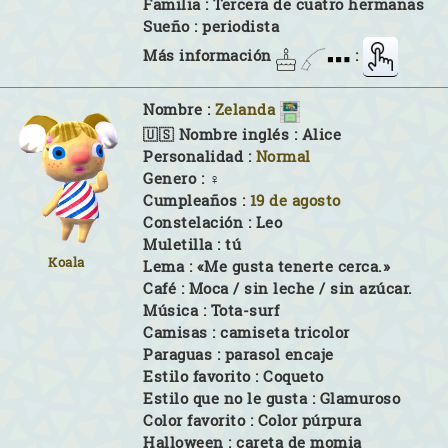
Familia :
Tercera de cuatro hermanas
Sueño :
periodista
Más información
:
Nombre :
Zelanda
🇺🇸 Nombre inglés :
Alice
Personalidad :
Normal
Genero :
♀
Cumpleaños :
19 de agosto
Constelación :
Leo
Muletilla :
tú
Koala
Lema :
«Me gusta tenerte cerca.»
Café :
Moca / sin leche / sin azúcar.
Música :
Tota-surf
Camisas :
camiseta tricolor
Paraguas :
parasol encaje
Estilo favorito :
Coqueto
Estilo que no le gusta :
Glamuroso
Color favorito :
Color púrpura
Halloween :
careta de momia