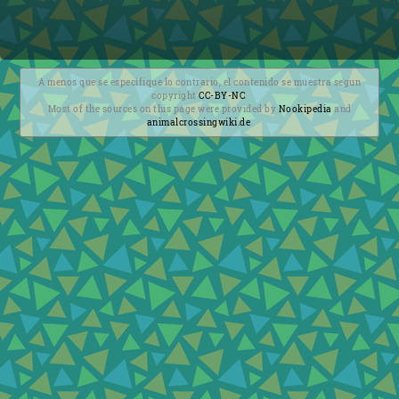
A menos que se especifique lo contrario, el contenido se muestra segun
copyright
CC-BY-NC
.
Most of the sources on this page were provided by
Nookipedia
and
animalcrossingwiki.de
.