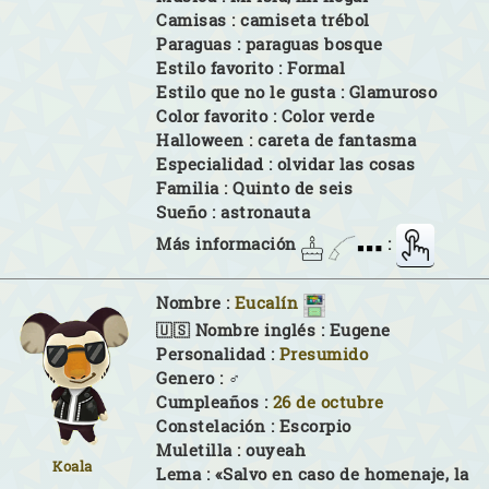
Camisas :
camiseta trébol
Paraguas :
paraguas bosque
Estilo favorito :
Formal
Estilo que no le gusta :
Glamuroso
Color favorito :
Color verde
Halloween :
careta de fantasma
Especialidad :
olvidar las cosas
Familia :
Quinto de seis
Sueño :
astronauta
Más información
:
Nombre :
Eucalín
🇺🇸 Nombre inglés :
Eugene
Personalidad :
Presumido
Genero :
♂
Cumpleaños :
26 de octubre
Constelación :
Escorpio
Muletilla :
ouyeah
Koala
Lema :
«Salvo en caso de homenaje, la