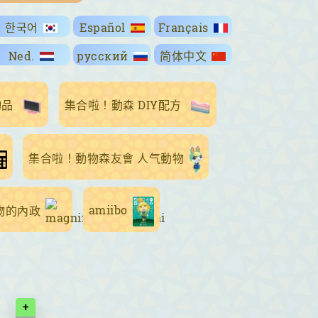
한국어
Español
Français
Ned.
русский
简体中文
物品
集合啦！動森 DIY配方
集合啦！動物森友會 人气動物
amiibo
物的內政
+