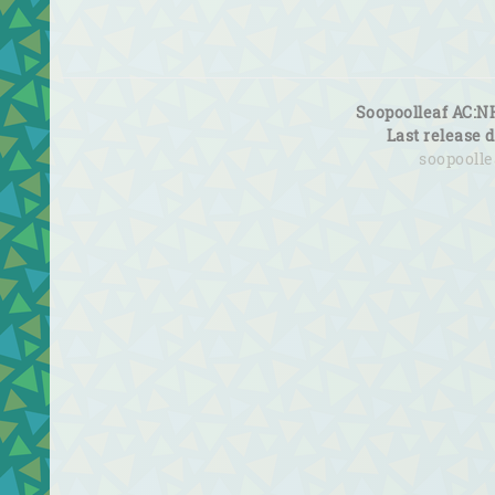
Soopoolleaf AC:N
Last release 
soopooll