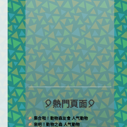
🎈熱門頁面🎈
集合啦！動物森友會 人气動物
來吧！動物之森 人气動物