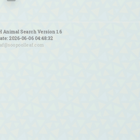
H Animal Search Version 1.6
date: 2026-06-06 04:48:32
eaf@soopoolleaf.com