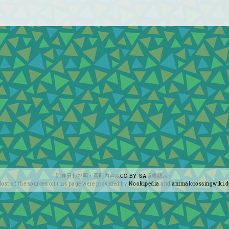
除非另有說明，否則內容以
CC-BY-SA
版權顯示。
ost of the sources on this page were provided by
Nookipedia
and
animalcrossingwiki.d