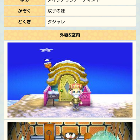
かぞく
双子の妹
とくぎ
ダジャレ
外觀&室内