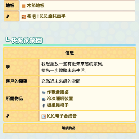
地板
木節地板
🎵
衝吧！K.K.摩托車手
┗ 快樂家樂園
信息
我想擺放一些有近未來感的家具，
💬
搶先一步體驗未來生活。
客戶的願望
充滿近未來感的空間
作戰會議桌
所需物品
冷凍睡眠裝置
機組員椅子
🎵
K.K.電子合成音
解鎖物品