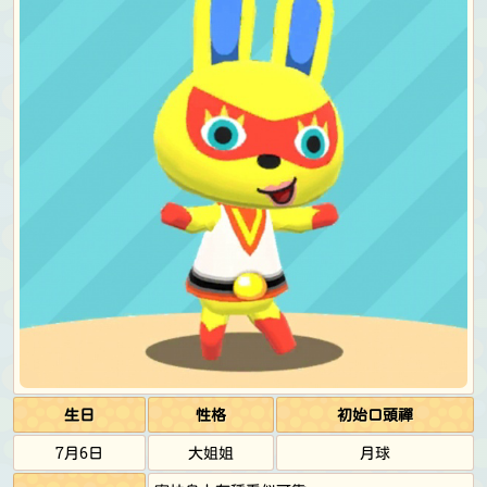
生日
性格
初始口頭禪
7月6日
大姐姐
月球