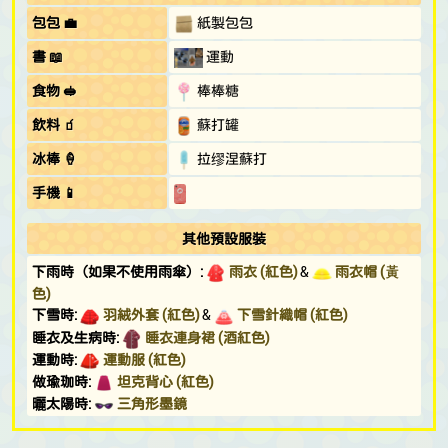
包包 💼
紙製包包
書 📖
運動
食物 🥪
棒棒糖
飲料 🧃
蘇打罐
冰棒 🍦
拉缪涅蘇打
手機 📱
其他預設服裝
下雨時（如果不使用雨傘）:
雨衣 (紅色)
&
雨衣帽 (黃
色)
下雪時:
羽絨外套 (紅色)
&
下雪針織帽 (紅色)
睡衣及生病時:
睡衣連身裙 (酒紅色)
運動時:
運動服 (紅色)
做瑜珈時:
坦克背心 (紅色)
曬太陽時:
三角形墨鏡
釣魚大會:
運動服 (紅色)