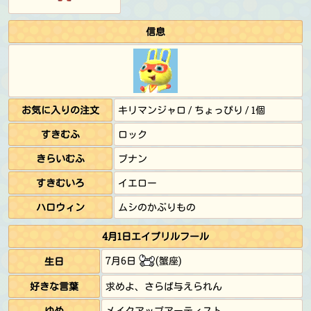
信息
お気に入りの注文
キリマンジャロ / ちょっぴり / 1個
すきむふ
ロック
きらいむふ
ブナン
すきむいろ
イエロー
ハロウィン
ムシのかぶりもの
4月1日エイプリルフール
7月6日
(蟹座)
生日
好きな言葉
求めよ、さらば与えられん
ゆめ
メイクアップアーティスト