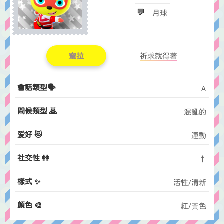
💬
月球
蜜拉
祈求就得著
會話類型🗣️
A
問候類型 🙇
混亂的
爱好 😻
運動
社交性 👭
↑
樣式 ✨
活性/清新
顏色 🎨
紅/黃色