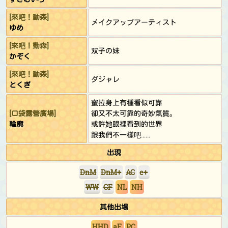
[來吧！動森]
メイクアップアーティスト
ゆめ
[來吧！動森]
双子の妹
かぞく
[來吧！動森]
ダジャレ
とくぎ
蜜拉身上有種看似可靠
[口袋露營廣場]
卻又不太可靠的奇妙氣質。
輪廓
或許她眼裡看到的世界
跟我們不一樣吧……
出現
DnM
DnM+
AC
e+
WW
CF
NL
NH
其他出場
HHD
aF
PC