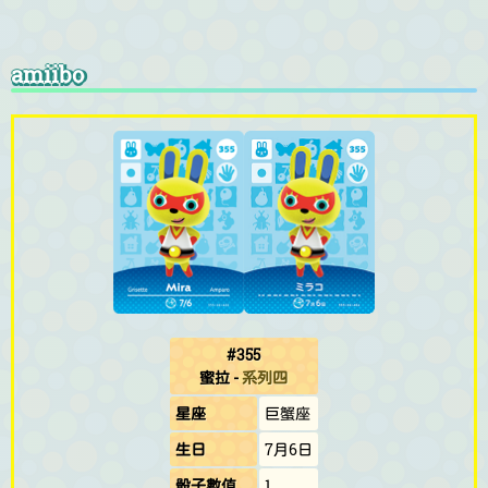
amiibo
#355
蜜拉
-
系列四
星座
巨蟹座
生日
7月6日
骰子數值
1