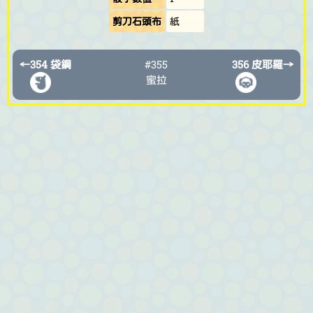
剪刀石頭布
紙
←
354 袋鋼
#355
356 皮耶羅
→
蜜拉