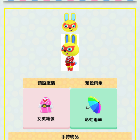
預設服裝
預設雨傘
女英雄裝
彩虹雨傘
手持物品