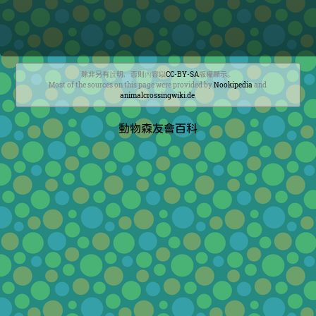
除非另有說明，否則內容以
CC-BY-SA
版權顯示。
Most of the sources on this page were provided by
Nookipedia
and
animalcrossingwiki.de
.
動物森友會百科