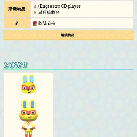
(Eng) astro CD player
所需物品
滿月梳妝台
🎵
欧陆节拍
解鎖物品
とびだせ