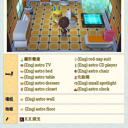
圓形雷達
(Eng) red-zap suit
(Eng) astro TV
(Eng) astro CD player
(Eng) astro bed
(Eng) astro chair
🛏🪑
(Eng) astro table
化妝箱
(Eng) astro dresser
(Eng) small spotlight
(Eng) astro closet
(Eng) astro clock
墙纸
(Eng) astro wall
地板
(Eng) astro floor
🎵
K.K.探戈