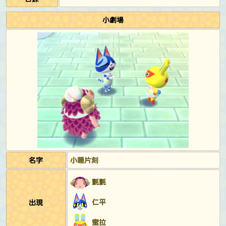
小劇場
名字
小睡片刻
氈氈
仁平
出現
蜜拉