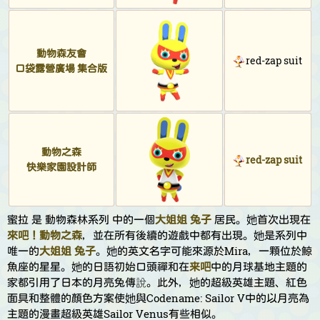
動物森友會
red-zap suit
口袋露營廣場 集合版
動物之森
red-zap suit
快樂家園設計師
蜜拉 是 動物森林系列 中的一個
大姐姐
兔子
居民。她首次出現在
來吧！動物之森
，並在所有後續的遊戲中都有出現。她是系列中
唯一的
大姐姐
兔子
。她的英文名字可能來源於Mira，一顆位於鯨
魚座的星星。她的日語初始口頭禪和在
来吧
中的月球基地主題的
家都引用了日本的月亮兔傳說。此外，她的超級英雄主題、紅色
面具和整體的顏色方案使她與Codename: Sailor V中的以月亮為
主題的漫畫超級英雄Sailor Venus有些相似。