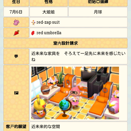
生日
性格
初始口頭禪
7月6日
大姐姐
月球
red-zap suit
red umbrella
室內設計請求
近未来な家具を そろえて一足先に未来を感じたい
💬
ね
🖼️
客戶的願望
近未来的な空間