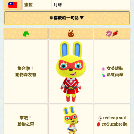
蜜拉
月球
🌐 喜歡的一句話 ▼
集合啦！
女英雄裝
動物森友會
彩虹雨傘
來吧！
red-zap suit
動物之森
red umbrella