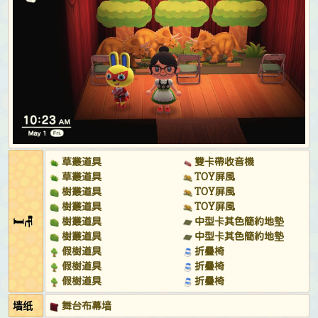
練習草裙舞時:
鳳梨圖案夏威夷襯衫 (紅色)
&
扶桑花髮
飾 (紅色)
在海洋中漂浮時:
粗橫紋潛水衣 (紅色)
&
飛行員墨鏡 (金
色)
在DJ KK的音樂會期間:
民族風拼布背心 (橘色)
&
發光
花朵花冠 (黃色)
&
螢光色墨鏡 (粉紅色 & 黃色)
草叢道具
雙卡帶收音機
草叢道具
TOY屏風
樹叢道具
TOY屏風
樹叢道具
TOY屏風
🛏🪑
樹叢道具
中型卡其色簡約地墊
樹叢道具
中型卡其色簡約地墊
假樹道具
折疊椅
假樹道具
折疊椅
假樹道具
折疊椅
墙纸
舞台布幕墙