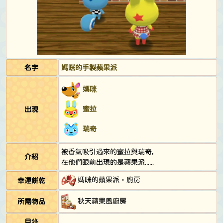
名字
媽咪的手製蘋果派
媽咪
蜜拉
出現
瑞奇
被香氣吸引過來的蜜拉與瑞奇，
介紹
在他們眼前出現的是蘋果派……
媽咪的蘋果派‧廚房
幸運餅乾
秋天蘋果風廚房
所需物品
目錄