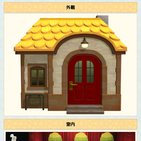
捕蟲大會:
運動服 (紅色)
復活節:
地面蛋衣服
&
地面蛋殼
外觀
萬聖節:
鮮豔動物玩偶裝 (紅色)
&
小惡魔角 (紅色)
感恩節:
平頂草帽 (棕色)
感恩節 (chef):
廚師衣服 (紅色)
&
廚師帽
聖誕節:
聖誕帽
倒數:
復古亮片洋裝 (金色)
&
花朵墨鏡 (紅色)
生日與六月新娘攝影:
復古亮片洋裝 (金色)
&
花朵墨鏡
(紅色)
快樂家樂園DLC專屬服裝
作為學校的學生:
領帶學生服 (海軍藍)
作為學校的老師:
格紋針織背心 (淺棕色)
&
圓框眼鏡 (黑
色)
作為餐廳的收銀員/員工:
咖啡店制服 (紅色)
作為餐廳的廚師/學徒:
廚師衣服 (紅色)
作為咖啡廳的員工:
餐館圍裙 (紅色)
作為醫院的接待員:
護士外套 (藍色)
室内
作為醫院的醫生:
醫生袍 (紅色領帶)
作為醫院的病人:
睡衣連身裙 (酒紅色)
作為服裝店的店長:
工作人員衣服 (黃色)