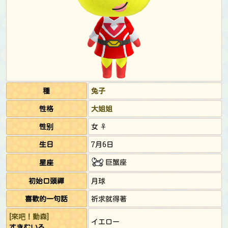
種
兔子
性格
大姐姐
性别
女 ♀
生日
7月6日
巨蟹座
星座
初始口頭禪
月球
喜歡的一句話
祈求就得著
[來吧！動森]
イエロー
すきむいろ