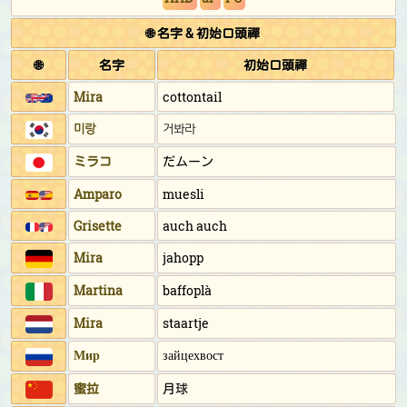
🌐 名字 & 初始口頭禪
🌐
名字
初始口頭禪
Mira
cottontail
미랑
거봐라
ミラコ
だムーン
Amparo
muesli
Grisette
auch auch
Mira
jahopp
Martina
baffoplà
Mira
staartje
Мир
зайцехвост
蜜拉
月球