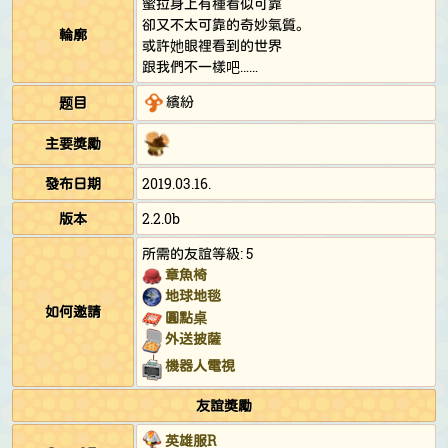
蜜拉身上有種看似可靠
卻又不太可靠的奇妙氣質。
輪廓
或許她眼裡看到的世界
跟我們不一樣吧……
繽紛
题目
主要獎勵
發布日期
2019.03.16.
版本
2.2.0b
所需的友誼等級: 5
章魚椅
地球地毯
如何邀請
圓點桌
外送披薩
機器人電視
友誼獎勵
英雄服R