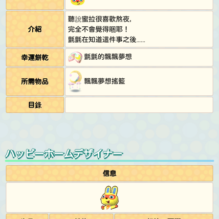
聽說蜜拉很喜歡熬夜，
介紹
完全不會覺得睏耶！
氈氈在知道這件事之後……
氈氈的飄飄夢想
幸運餅乾
飄飄夢想搖籃
所需物品
目錄
ハッピーホームデザイナー
信息