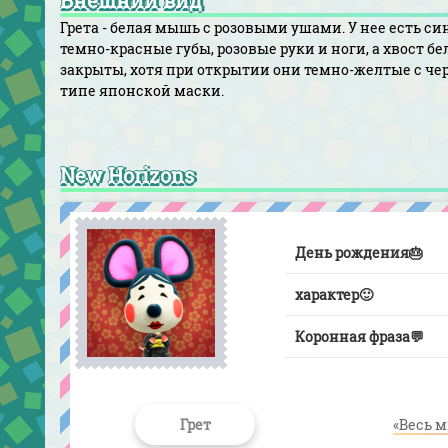
Внешний вид
Грета - белая мышь с розовыми ушами. У нее есть син
темно-красные губы, розовые руки и ноги, а хвост б
закрыты, хотя при открытии они темно-желтые с чер
типе японской маски.
New Horizons
День рождения
🎂
характер
🙂
Коронная фраза
💬
Грет
«Весь м