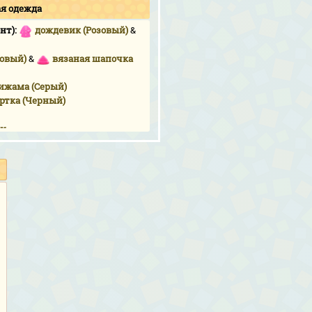
ая одежда
нт):
дождевик (Розовый)
&
зовый)
&
вязаная шапочка
ижама (Серый)
ртка (Черный)
ки
ерный)
уртка (Черный)
скорлупа водяного яйца
Фиолетовый)
&
броская
мовый)
(Красный)
&
колпак повара
жевый)
&
очки-сердечки
ый сезон:
платье в пол с
т (Черный)