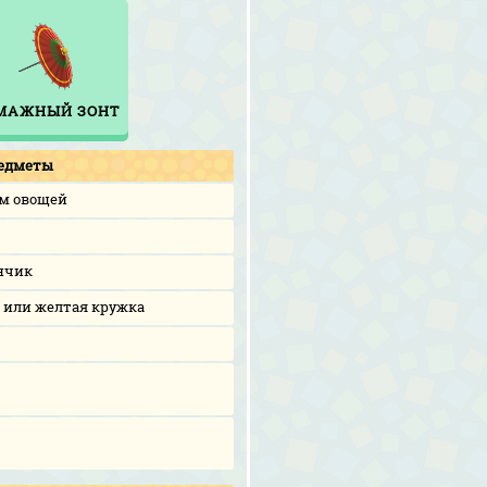
МАЖНЫЙ ЗОНТ
едметы
ом овощей
нчик
 или желтая кружка