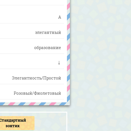
A
элегантный
образование
↓
Элегантность/Простой
Розовый/Фиолетовый
Стандартный
зонтик