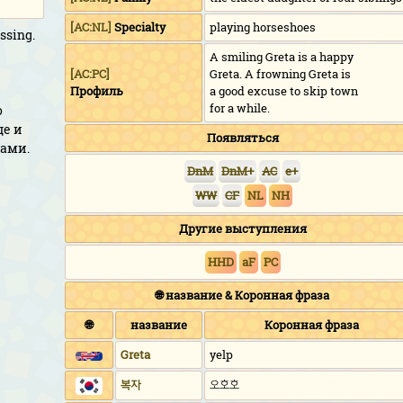
[AC:NL]
Specialty
playing horseshoes
ssing.
A smiling Greta is a happy
[AC:PC]
Greta. A frowning Greta is
Профиль
a good excuse to skip town
for a while.
о
це и
Появляться
ами.
DnM
DnM+
AC
e+
WW
CF
NL
NH
Другие выступления
HHD
aF
PC
🌐 название & Коронная фраза
🌐
название
Коронная фраза
Greta
yelp
복자
오호호