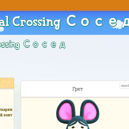
al Crossing Сосед
Crossing Сосед
mus1
Грет
ухарки
й зонт