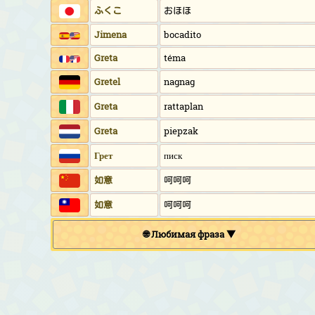
ふくこ
おほほ
Jimena
bocadito
Greta
téma
Gretel
nagnag
Greta
rattaplan
Greta
piepzak
Грет
писк
如意
呵呵呵
如意
呵呵呵
🌐 Любимая фраза ▼