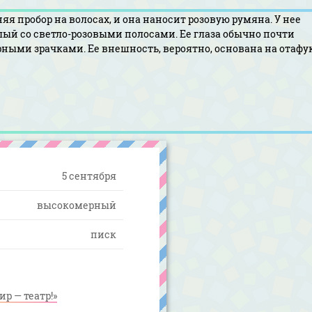
яя пробор на волосах, и она наносит розовую румяна. У нее
елый со светло-розовыми полосами. Ее глаза обычно почти
ными зрачками. Ее внешность, вероятно, основана на отафук
5 сентября
высокомерный
писк
ир — театр!»