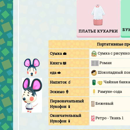
БУ
ПЛАТЬЕ КУХАРКИ
Портативные пр
Сумка с рисунк
Сумка 💼
Роман
Книга 📖
Шоколадный по
еда 🥪
Чайная банка
Напиток 🧃
Рамуне-сода
Эскимо 🍦
Первоначальный
Бежевый
Нукофон 📱
Окончательный
Ретро - Ткань 1
Нукофон 📱