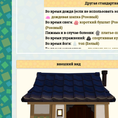
Другая стандартн
Во время дождя (если не использовать зо
дождевая шапка (Розовый)
Во время снега:
короткий бушлат (Ро
(Розовый)
Пижама и в случае болезни:
платье-п
Во время упражнений:
спортивная ку
Во время йоги:
топ (Белый)
Во время загорания:
треугольные оч
Мастер удочки:
спортивная куртка (Ч
Турнир «Мастер сачка»:
спортивная к
внешний вид
День зайцев:
наряд «Водяное яйцо»
&
Хэллоуин:
броский зверин. костюм (
остроухая шапка (Фиолетовый)
День изобилия:
шляпка канотье (Кре
День изобилия (chef):
одежда повара 
День игрушек:
колпак Санты
Отсчет:
платье в пол с жемчугом (Бе
(Розовый)
Фотосессия на День рождения и Свадебн
жемчугом (Бежевый)
&
огромный бан