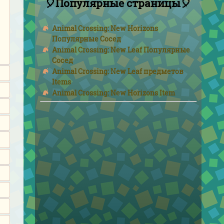
🎈Популярные страницы🎈
Animal Crossing: New Horizons
Популярные Сосед
Animal Crossing: New Leaf Популярные
Сосед
Animal Crossing: New Leaf предметов
Items
Animal Crossing: New Horizons Item