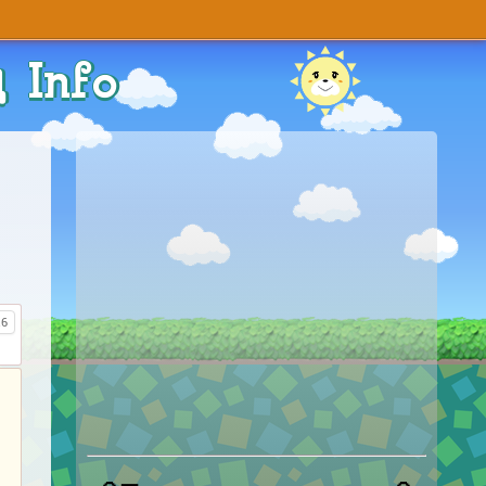
 Info
6