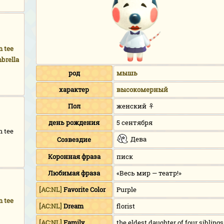
 tee
brella
род
мышь
характер
высокомерный
Пол
женский ♀
день рождения
5 сентября
 tee
Дева
Созвездие
Коронная фраза
писк
Любимая фраза
«Весь мир — театр!»
[AC:NL]
Favorite Color
Purple
 tee
[AC:NL]
Dream
florist
[AC:NL]
Family
the eldest daughter of four siblings