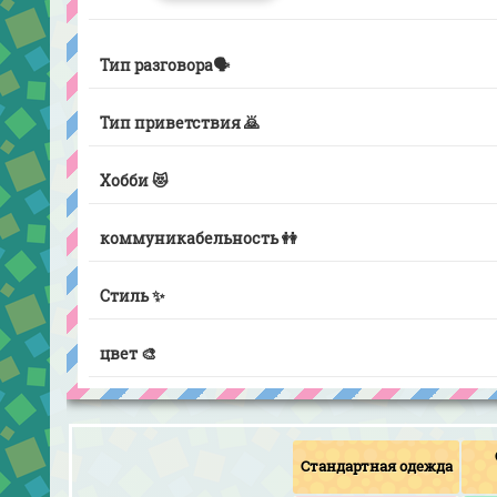
Тип разговора🗣️
Тип приветствия 🙇
Хобби 😻
коммуникабельность 👭
Стиль ✨
цвет 🎨
Стандартная одежда