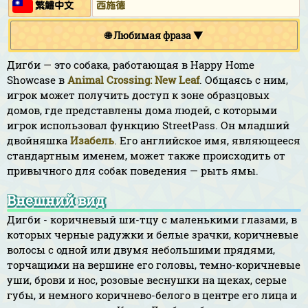
繁鱧中文
西施德
🌐 Любимая фраза ▼
Дигби — это собака, работающая в Happy Home
Showcase в
Animal Crossing: New Leaf
. Общаясь с ним,
игрок может получить доступ к зоне образцовых
домов, где представлены дома людей, с которыми
игрок использовал функцию StreetPass. Он младший
двойняшка
Изабель
. Его английское имя, являющееся
стандартным именем, может также происходить от
привычного для собак поведения — рыть ямы.
Внешний вид
Дигби - коричневый ши-тцу с маленькими глазами, в
которых черные радужки и белые зрачки, коричневые
волосы с одной или двумя небольшими прядями,
торчащими на вершине его головы, темно-коричневые
уши, брови и нос, розовые веснушки на щеках, серые
губы, и немного коричнево-белого в центре его лица и