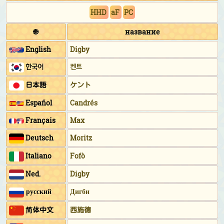
HHD
aF
PC
🌐
название
English
Digby
한국어
켄트
日本語
ケント
Español
Candrés
Français
Max
Deutsch
Moritz
Italiano
Fofò
Ned.
Digby
русский
Дигби
简体中文
西施德