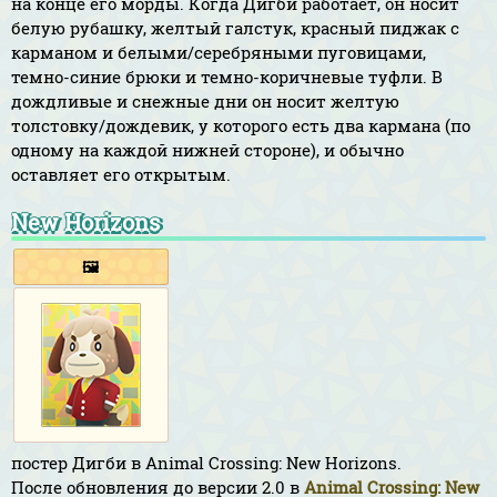
на конце его морды. Когда Дигби работает, он носит
белую рубашку, желтый галстук, красный пиджак с
карманом и белыми/серебряными пуговицами,
темно-синие брюки и темно-коричневые туфли. В
дождливые и снежные дни он носит желтую
толстовку/дождевик, у которого есть два кармана (по
одному на каждой нижней стороне), и обычно
оставляет его открытым.
New Horizons
🖼️
постер Дигби в Animal Crossing: New Horizons.
После обновления до версии 2.0 в
Animal Crossing: New