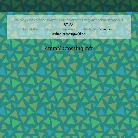
Если не указано иное, контент отображается под авторским правом
CC-
BY-SA
.
Most of the sources on this page were provided by
Nookipedia
and
animalcrossingwiki.de
.
Animal Crossing Info