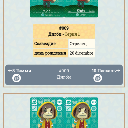
#009
Дигби
-
Серия 1
Созвездие
Стрелец
день рождения
20 dicembre
←
8 Тимми
#009
10 Паскаль
→
Дигби