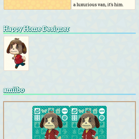
a luxurious van, it's him.
Happy Home Designer
amiibo