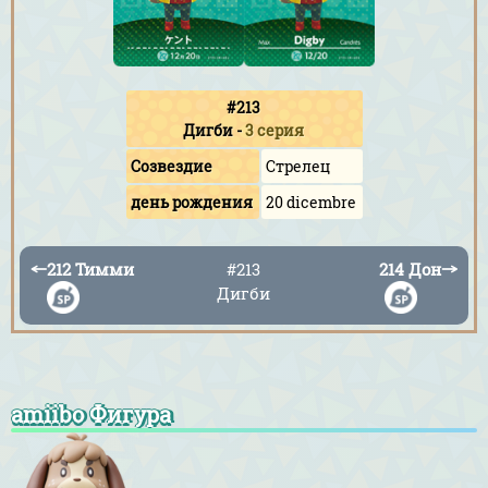
#213
Дигби
-
3 серия
Созвездие
Стрелец
день рождения
20 dicembre
←
212 Тимми
#213
214 Дон
→
Дигби
amiibo Фигура