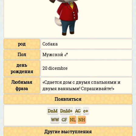
род
Собака
Пол
Мужской ♂
день
20 dicembre
рождения
Любимая
«Сдается дом с двумя спальнями и
фраза
двумя ванными! Спрашивайте!»
Появляться
DnM
DnM+
AC
e+
WW
CF
NL
NH
Другие выступления