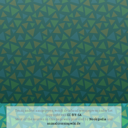
Tenzij anders aangegeven, wordt de inhoud weergegeven onder het
copyright van
CC-BY-SA
.
Most of the sources on this page were provided by
Nookipedia
and
animalcrossingwiki.de
.