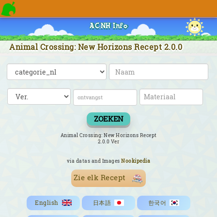
AC:NH Info
Animal Crossing: New Horizons Recept 2.0.0
ZOEKEN
Animal Crossing: New Horizons Recept
2.0.0 Ver
via datas and Images
Nookipedia
Zie elk Recept
English
日本語
한국어