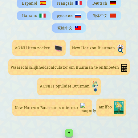
Español
Français
Deutsch
Italiano
русский
简体中文
繁鱧中文
New Horizon Buurman
AC:NH Item zoeken
Waarschijnlijkheidscalculator om Buurman te ontmoeten
AC:NH Populaire Buurman
amiibo
New Horizon Buurman's interieur
+