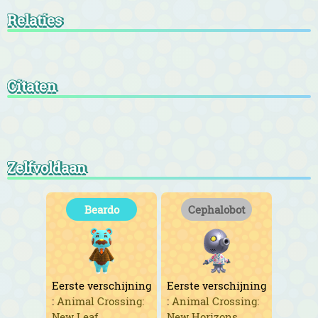
Relaties
Citaten
Zelfvoldaan
Beardo
Cephalobot
Eerste verschijning
Eerste verschijning
:
Animal Crossing:
:
Animal Crossing:
New Leaf
New Horizons