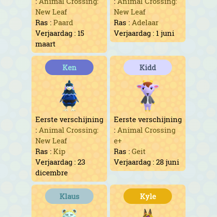
:
Animal Crossing:
:
Animal Crossing:
New Leaf
New Leaf
Ras :
Paard
Ras :
Adelaar
Verjaardag : 15
Verjaardag : 1 juni
maart
Ken
Kidd
Eerste verschijning
Eerste verschijning
:
Animal Crossing:
:
Animal Crossing
New Leaf
e+
Ras :
Kip
Ras :
Geit
Verjaardag : 23
Verjaardag : 28 juni
dicembre
Klaus
Kyle