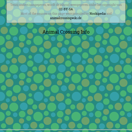
Tenzij anders aangegeven, wordt de inhoud weergegeven onder het copyright van
CC-BY-SA
.
Most of the sources on this page were provided by
Nookipedia
and
animalcrossingwiki.de
.
Animal Crossing Info