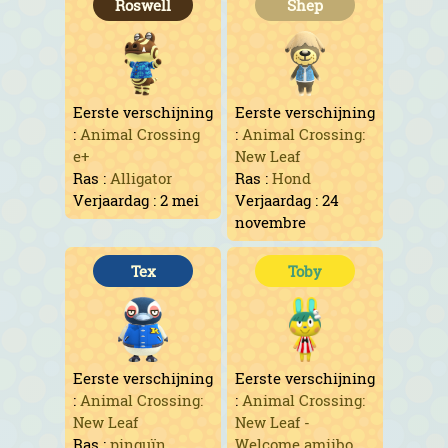
Roswell
Shep
Eerste verschijning
Eerste verschijning
:
Animal Crossing
:
Animal Crossing:
e+
New Leaf
Ras :
Alligator
Ras :
Hond
Verjaardag : 2 mei
Verjaardag : 24
novembre
Tex
Toby
Eerste verschijning
Eerste verschijning
:
Animal Crossing:
:
Animal Crossing:
New Leaf
New Leaf -
Ras :
pinguïn
Welcome amiibo