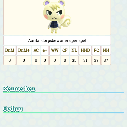
Aantal dorpsbewoners per spel
DnM
DnM+
AC
e+
WW
CF
NL
HHD
PC
NH
0
0
0
0
0
0
35
31
37
37
Kenmerken
Gedrag