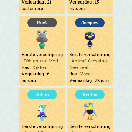
Verjaardag : 21
Verjaardag : 15
settembre
oktober
Huck
Jacques
Eerste verschijning
Eerste verschijning
:
Dôbutsu no Mori
:
Animal Crossing:
Ras :
Kikker
New Leaf
Verjaardag : 6
Ras :
Vogel
januari
Verjaardag : 22 juni
Julian
Keaton
Eerste verschijning
Eerste verschijning