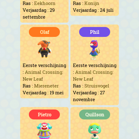
Ras :
Eekhoorn
Ras :
Konijn
Verjaardag : 29
Verjaardag : 24 juli
settembre
Olaf
Phil
Eerste verschijning
Eerste verschijning
:
Animal Crossing:
:
Animal Crossing:
New Leaf
New Leaf
Ras :
Miereneter
Ras :
Struisvogel
Verjaardag : 19 mei
Verjaardag : 27
novembre
Pietro
Quillson