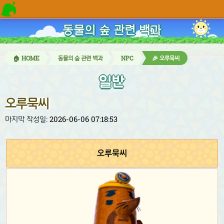
동물의 숲 관련 백과
🏠 HOME
동물의 숲 관련 백과
NPC
🎉 오루묵씨
일반
오루묵씨
마지막 작성일: 2026-06-06 07:18:53
오루묵씨