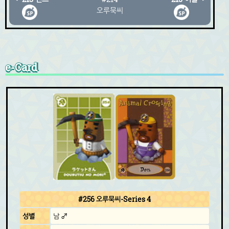
오루묵씨
e-Card
#256 오루묵씨-Series 4
성별
남 ♂