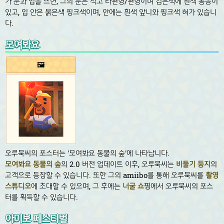
가 눈과 입을 뜨면, 그의 눈은 작고 타원형/원형이며 검은색에 흰색 동공이
있고, 입 안은 붉은색 핑크색이며, 안에는 흰색 앞니와 핑크색 혀가 있습니
다.
모여봐요
🖼️
오루묵씨의 포스터는 '모여봐요 동물의 숲'에 나타납니다.
모여봐요 동물의 숲
의 2.0 버전 업데이트 이후, 오루묵씨는
비둘기 둥지
의
고객으로 등장할 수 있습니다. 또한 그의 amiibo를 통해 오루묵씨를
촬영
스튜디오
에 초대할 수 있으며, 그 후에는
너굴 쇼핑
에서 오루묵씨의 포스
터를 획득할 수 있습니다.
아미보 페스티벌