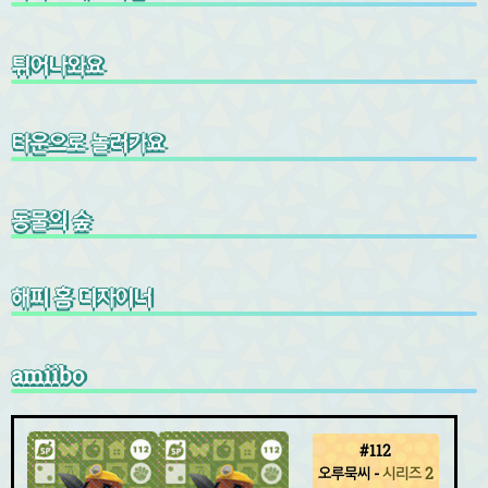
튀어나와요
타운으로 놀러가요
동물의 숲
해피 홈 디자이너
amiibo
#112
오루묵씨
-
시리즈 2