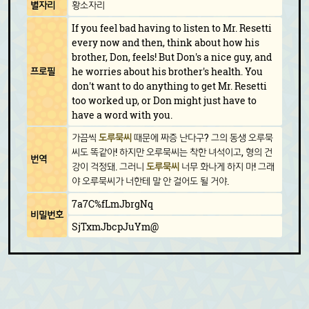
별자리
황소자리
If you feel bad having to listen to Mr. Resetti
every now and then, think about how his
brother, Don, feels! But Don's a nice guy, and
프로필
he worries about his brother's health. You
don't want to do anything to get Mr. Resetti
too worked up, or Don might just have to
have a word with you.
가끔씩
도루묵씨
때문에 짜증 난다구? 그의 동생 오루묵
씨도 똑같아! 하지만 오루묵씨는 착한 녀석이고, 형의 건
번역
강이 걱정돼. 그러니
도루묵씨
너무 화나게 하지 마! 그래
야 오루묵씨가 너한테 말 안 걸어도 될 거야.
7a7C%fLmJbrgNq
비밀번호
SjTxmJbcpJuYm@