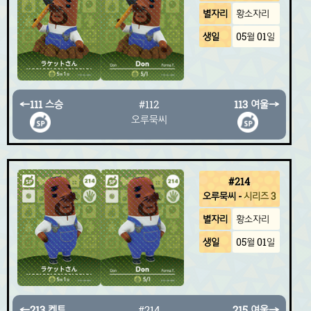
별자리
황소자리
생일
05월 01일
←
111 스승
#112
113 여울
→
오루묵씨
#214
오루묵씨
-
시리즈 3
별자리
황소자리
생일
05월 01일
←
213 켄트
#214
215 여울
→