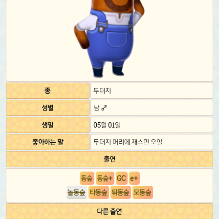
종
두더지
성별
남 ♂
생일
05월 01일
좋아하는 말
두더지 머리에 재스민 오일
출연
동숲
동숲+
GC
e+
놀동숲
타동숲
튀동숲
모동숲
다른 출연