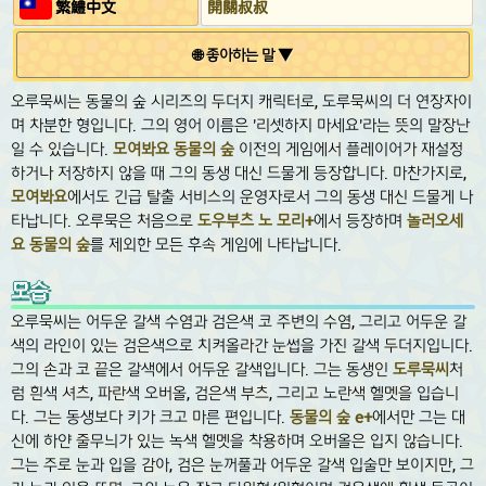
繁鱧中文
開關叔叔
🌐 좋아하는 말 ▼
오루묵씨는 동물의 숲 시리즈의 두더지 캐릭터로, 도루묵씨의 더 연장자이
며 차분한 형입니다. 그의 영어 이름은 '리셋하지 마세요'라는 뜻의 말장난
일 수 있습니다.
모여봐요 동물의 숲
이전의 게임에서 플레이어가 재설정
하거나 저장하지 않을 때 그의 동생 대신 드물게 등장합니다. 마찬가지로,
모여봐요
에서도 긴급 탈출 서비스의 운영자로서 그의 동생 대신 드물게 나
타납니다. 오루묵은 처음으로
도우부츠 노 모리+
에서 등장하며
놀러오세
요 동물의 숲
를 제외한 모든 후속 게임에 나타납니다.
모습
오루묵씨는 어두운 갈색 수염과 검은색 코 주변의 수염, 그리고 어두운 갈
색의 라인이 있는 검은색으로 치켜올라간 눈썹을 가진 갈색 두더지입니다.
그의 손과 코 끝은 갈색에서 어두운 갈색입니다. 그는 동생인
도루묵씨
처
럼 흰색 셔츠, 파란색 오버올, 검은색 부츠, 그리고 노란색 헬멧을 입습니
다. 그는 동생보다 키가 크고 마른 편입니다.
동물의 숲 e+
에서만 그는 대
신에 하얀 줄무늬가 있는 녹색 헬멧을 착용하며 오버올은 입지 않습니다.
그는 주로 눈과 입을 감아, 검은 눈꺼풀과 어두운 갈색 입술만 보이지만, 그