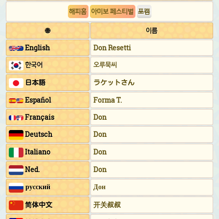
해피홈
아미보 페스티벌
포캠
🌐
이름
English
Don Resetti
한국어
오루묵씨
日本語
ラケットさん
Español
Forma T.
Français
Don
Deutsch
Don
Italiano
Don
Ned.
Don
русский
Дон
简体中文
开关叔叔