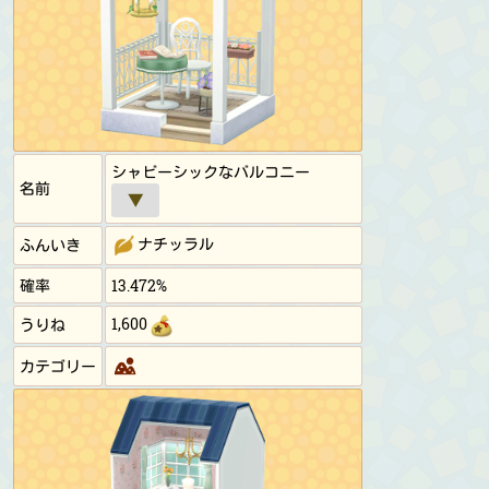
シャビーシックなバルコニー
名前
▼
ナチッラル
ふんいき
確率
13.472%
1,600
うりね
カテゴリー