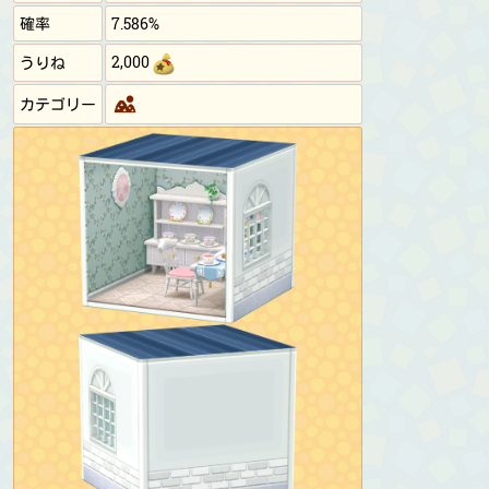
確率
7.586%
2,000
うりね
カテゴリー