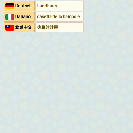
Deutsch
Landhaus
Italiano
casetta della bambole
繁鱧中文
典雅娃娃屋