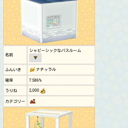
シャビーシックなバスルーム
名前
▼
ナチッラル
ふんいき
確率
7.586%
2,000
うりね
カテゴリー