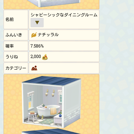
シャビーシックなダイニングルーム
名前
▼
ナチッラル
ふんいき
確率
7.586%
2,000
うりね
カテゴリー