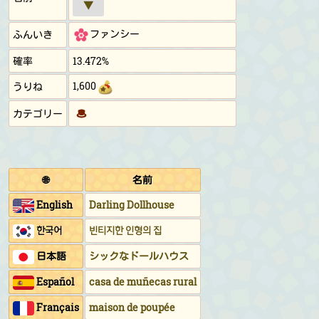
▼
ファンシー
ふんいき
確率
13.472%
1,600
うりね
カテゴリー
🌐
名前
English
Darling Dollhouse
한국어
빈티지한 인형의 집
日本語
シックなドールハウス
Español
casa de muñecas rural
Français
maison de poupée