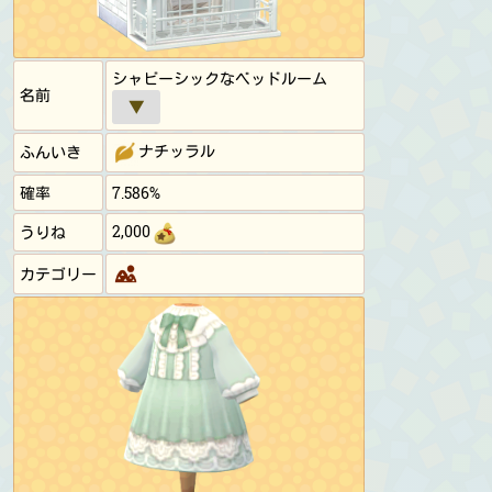
シャビーシックなベッドルーム
名前
▼
ナチッラル
ふんいき
確率
7.586%
2,000
うりね
カテゴリー