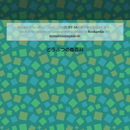
特に指定のない限り、コンテンツは
CC-BY-SA
の著作権で表示されます。
Most of the sources on this page were provided by
Nookipedia
and
animalcrossingwiki.de
.
どうぶつの森百科