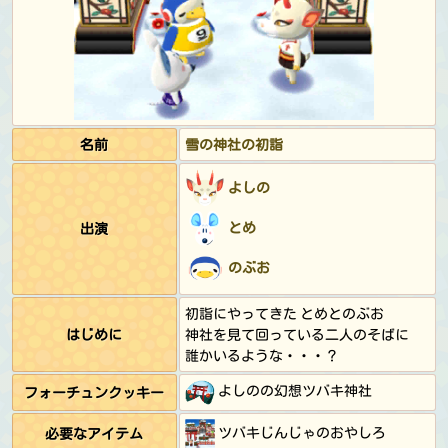
名前
雪の神社の初詣
よしの
とめ
出演
のぶお
初詣にやってきた とめとのぶお
はじめに
神社を見て回っている二人のそばに
誰かいるような・・・？
よしのの幻想ツバキ神社
フォーチュンクッキー
ツバキじんじゃのおやしろ
必要なアイテム