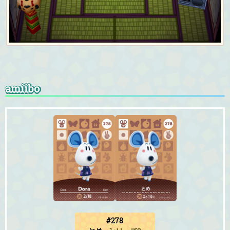
amiibo
#278