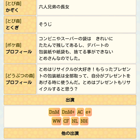
[とび森]
六人兄弟の長女
かぞく
[とび森]
そうじ
とくぎ
コンビニやスーパーの袋は きれいに
[ポケ森]
たたんで残してあるし、デパートの
プロフィール
包装紙や紙袋も、捨てる事ができない
とめさんなのでした。
とめはリサイクルが大好き！もらったプレゼン
[
どうぶつの森
]
トの包装紙は全部取って、自分がプレゼントを
プロフィール
あげる時に使うんだ。とめはプレゼントもリサ
イクルすると思う？
出演
DnM
DnM+
AC
e+
WW
CF
NL
NH
他の出演