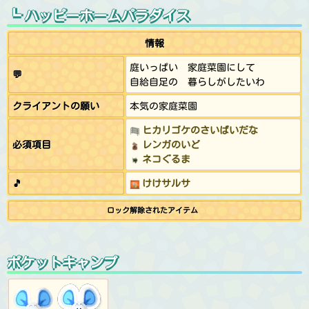
┗ ハッピーホームパラダイス
情報
庭いっぱい 家庭菜園にして
💬
自給自足の 暮らしがしたいわ
クライアントの願い
本気の家庭菜園
ヒカリゴケのさいばいだな
必須項目
レンガのいど
ネコぐるま
🎵
けけサルサ
ロック解除されたアイテム
ポケットキャンプ