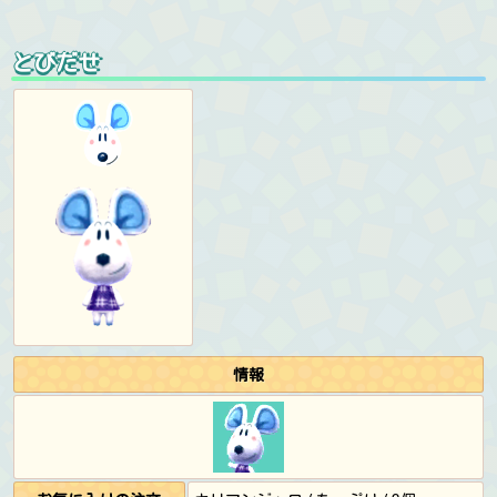
とびだせ
情報