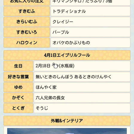
お気に入りの注文
キリマンジャロ / たっぷり / 3個
すきむふ
トラディショナル
きらいむふ
クレイジー
すきむいろ
パープル
ハロウィン
オバケのかぶりもの
4月1日エイプリルフール
2月18日
(水瓶座)
生日
好きな言葉
無いときのしんぼう あるときのけんやく
ゆめ
ほんやく家
かぞく
六人兄弟の長女
とくぎ
そうじ
外観&インテリア