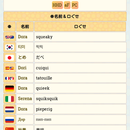
HHD
aF
PC
🌐 名前 & 口ぐせ
🌐
名前
口ぐせ
Dora
squeaky
티미
찍찍
とめ
だべ
Dori
cuiqui
Dora
tatouille
Dora
quieek
Serena
squiksquik
Dora
pieperig
Дор
пип-пип
杜美
美吧