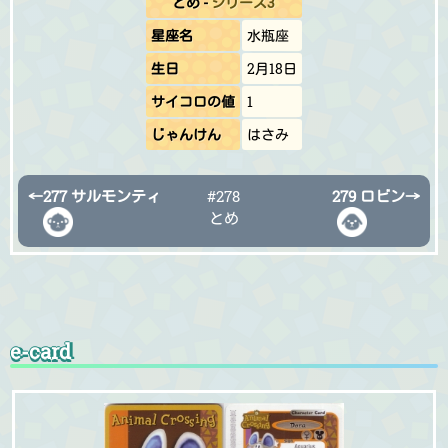
とめ
-
シリーズ3
星座名
水瓶座
生日
2月18日
サイコロの値
1
じゃんけん
はさみ
←
277 サルモンティ
#278
279 ロビン
→
とめ
e-card