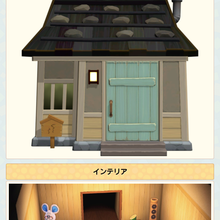
ルー)
イースター:
そらとぶたまごのふく
&
そらとぶたまご
のから
ハロウィン:
ハデなアニマルきぐるみ (グリーン)
&
ハ
デなアニマルまるみみぼう (グリーン)
サンクスギビング:
カンカンぼう (クリーム)
サンクスギビング (chef):
コックさんのふく (ブルー)
&
コックさんのぼうし
クリスマス:
サンタのぼうし
カウントダウン:
パーティーワンピ (ブルー)
誕生日＆ジューンブライドのフォトシュート:
パーティー
ワンピ (ブルー)
&
はでなかみかざり (ブルー)
ハッピーホームパラダイスDLC専用の服
学校のための学生として:
ネクタイのがくせいふく (ネイ
ビー)
インテリア
学校のための教師として:
チェックのニットベスト (ライ
トブラウン)
&
まるめがね (ブラック)
レストランのレジ係/従業員として:
カフェのせいふく (ブ
ラック)
レストランのシェフ/見習いとして:
コックさんのふく (ブ