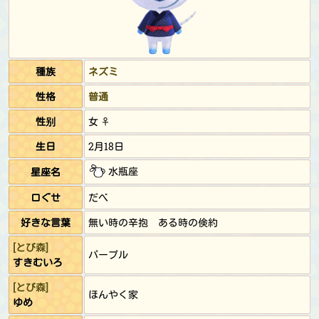
種族
ネズミ
性格
普通
性别
女 ♀
生日
2月18日
水瓶座
星座名
口ぐせ
だべ
好きな言葉
無い時の辛抱 ある時の倹約
[とび森]
パープル
すきむいろ
[とび森]
ほんやく家
ゆめ