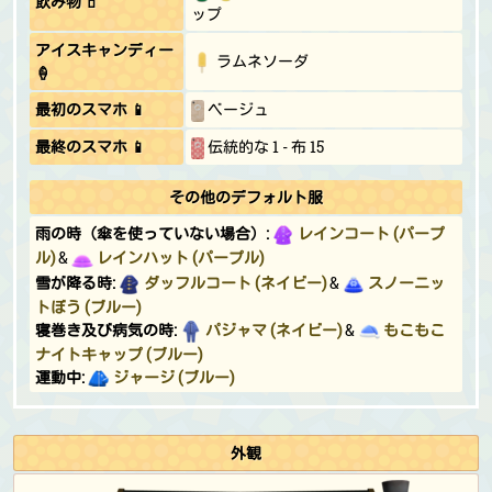
飲み物 🧃
ップ
アイスキャンディー
ラムネソーダ
🍦
最初のスマホ 📱
ベージュ
最終のスマホ 📱
伝統的な 1 - 布 15
その他のデフォルト服
雨の時（傘を使っていない場合）:
レインコート (パープ
ル)
&
レインハット (パープル)
雪が降る時:
ダッフルコート (ネイビー)
&
スノーニッ
トぼう (ブルー)
寝巻き及び病気の時:
パジャマ (ネイビー)
&
もこもこ
ナイトキャップ (ブルー)
運動中:
ジャージ (ブルー)
ヨガをしている時:
タンクトップ (ネイビー)
日光浴をしている時:
さんかくサングラス
釣り大会:
ジャージ (ブルー)
外観
ムシとり大会:
ジャージ (ブルー)
&
むぎわらぼうし (ブ