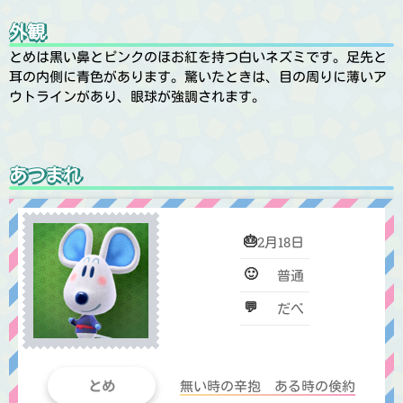
外観
とめは黒い鼻とピンクのほお紅を持つ白いネズミです。足先と
耳の内側に青色があります。驚いたときは、目の周りに薄いア
ウトラインがあり、眼球が強調されます。
あつまれ
🎂
2月18日
🙂
普通
💬
だべ
とめ
無い時の辛抱 ある時の倹約