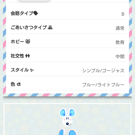
会話タイプ🗣️
B
ごあいさつタイプ 🙇
通常
ホビー 😻
教育
社交性 👭
中間
スタイル ✨
シンプル/ゴージャス
色 🎨
ブルー/ライトブルー