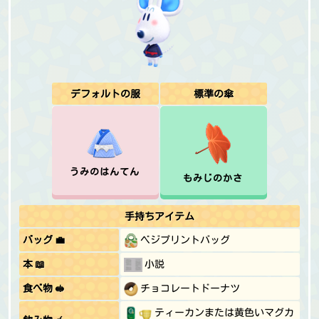
デフォルトの服
標準の傘
うみのはんてん
もみじのかさ
手持ちアイテム
バッグ 💼
ベジプリントバッグ
本 📖
小説
食べ物 🥪
チョコレートドーナツ
ティーカンまたは黄色いマグカ