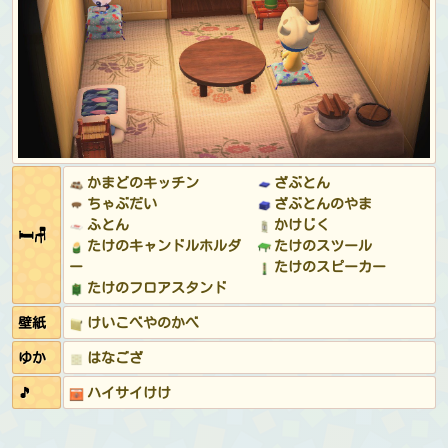
ルー)
カフェのスタッフとして:
ダイナーのエプロン (ブルー)
病院の受付として:
かんごしのジャケット (ブルー)
病院の医師として:
はくい (あかネクタイ)
病院の患者として:
パジャマ (ネイビー)
アパレルショップの店長として:
スタッフのふく (ブルー)
フラダンスの練習中に:
パインがらアロハシャツ (ブルー)
&
ハイビスカスのかみかざり (ピンク)
かまどのキッチン
ざぶとん
海で浮かぶ間:
ボーダーのマリンスーツ (ブルー)
&
レ
ちゃぶだい
ざぶとんのやま
トロなサングラス (ブルー)
ふとん
かけじく
🛏🪑
DJ K.Kのコンサート中:
エスニックなカットソー (ブルー)
たけのキャンドルホルダ
たけのスツール
&
エスニックなターバン (レッド)
ー
たけのスピーカー
たけのフロアスタンド
壁紙
けいこべやのかべ
ゆか
はなござ
🎵
ハイサイけけ