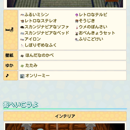
ふるいミシン
レトロなテルビ
レトロなステレオ
そうじき
スカンジナビアなソファ
ウメのぼんさい
🛏🪑
スカンジナビアなベッド
おべんきょうセット
アイロン
ふりこどけい
しぼりぞめなふく
壁紙
ほんだなのかべ
ゆか
たたみ
🎵
オンリーミー
街へいこうよ
インテリア