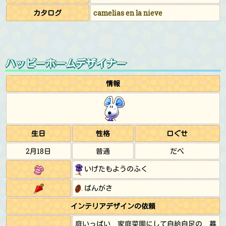
カタログ
camelias en la nieve
ハッピーホームデザイナー
情報
生日
性格
口ぐせ
2月18日
普通
だべ
いげたもようのふく
ばんがさ
インテリアデザインの依頼
庭いっぱい 家庭菜園にして自給自足の 暮