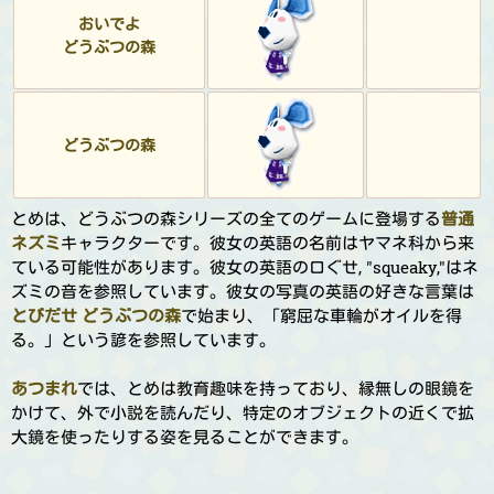
おいでよ
どうぶつの森
どうぶつの森
とめは、どうぶつの森シリーズの全てのゲームに登場する
普通
ネズミ
キャラクターです。彼女の英語の名前はヤマネ科から来
ている可能性があります。彼女の英語の口ぐせ, "squeaky,"はネ
ズミの音を参照しています。彼女の写真の英語の好きな言葉は
とびだせ どうぶつの森
で始まり、「窮屈な車輪がオイルを得
る。」という諺を参照しています。
あつまれ
では、とめは教育趣味を持っており、縁無しの眼鏡を
かけて、外で小説を読んだり、特定のオブジェクトの近くで拡
大鏡を使ったりする姿を見ることができます。