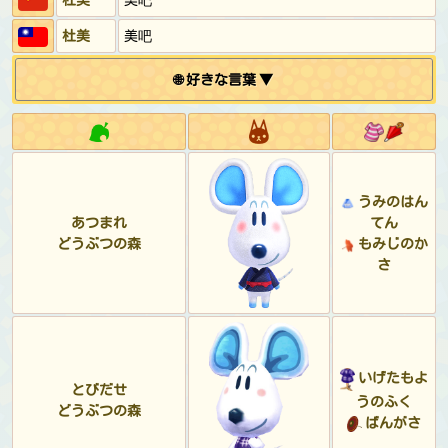
杜美
美吧
🌐 好きな言葉 ▼
うみのはん
あつまれ
てん
どうぶつの森
もみじのか
さ
いげたもよ
とびだせ
うのふく
どうぶつの森
ばんがさ