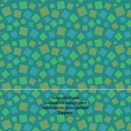
Soopoolleaf.com
Informativa sulla privacy
Informazioni suSoopoolleaf
Supporto