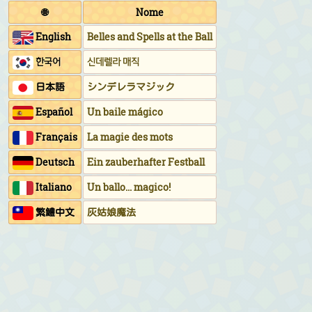
🌐
Nome
English
Belles and Spells at the Ball
한국어
신데렐라 매직
日本語
シンデレラマジック
Español
Un baile mágico
Français
La magie des mots
Deutsch
Ein zauberhafter Festball
Italiano
Un ballo... magico!
繁鱧中文
灰姑娘魔法