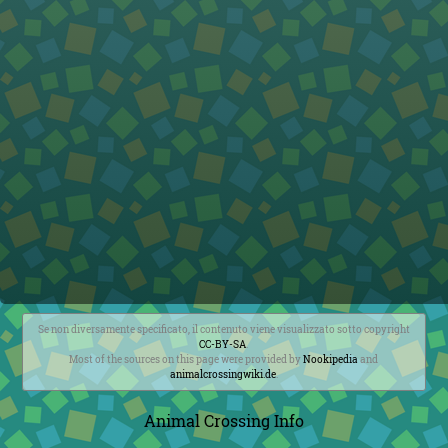
Se non diversamente specificato, il contenuto viene visualizzato sotto copyright
CC-BY-SA
.
Most of the sources on this page were provided by
Nookipedia
and
animalcrossingwiki.de
.
Animal Crossing Info