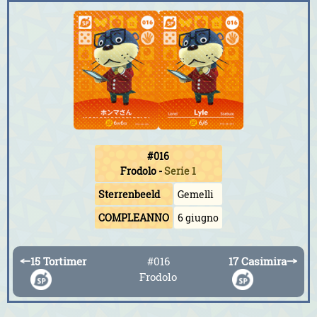
#016
Frodolo
-
Serie 1
Sterrenbeeld
Gemelli
COMPLEANNO
6 giugno
←
15 Tortimer
#016
17 Casimira
→
Frodolo