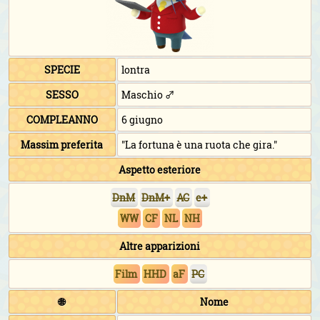
SPECIE
lontra
SESSO
Maschio ♂
COMPLEANNO
6 giugno
Massim preferita
"La fortuna è una ruota che gira."
Aspetto esteriore
DnM
DnM+
AC
e+
WW
CF
NL
NH
Altre apparizioni
Film
HHD
aF
PC
🌐
Nome