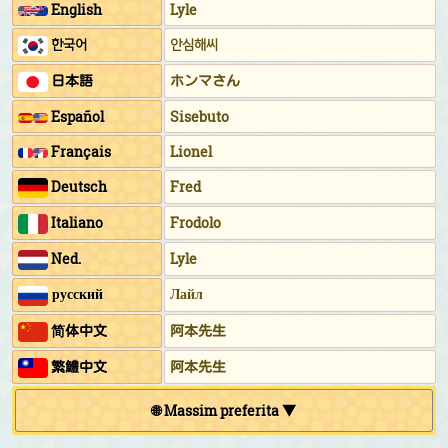
English
Lyle
한국어
안심해씨
日本語
ホンマさん
Español
Sisebuto
Français
Lionel
Deutsch
Fred
Italiano
Frodolo
Ned.
Lyle
русский
Лайл
简体中文
阿本先生
繁鱧中文
阿本先生
🌐 Massim preferita ▼