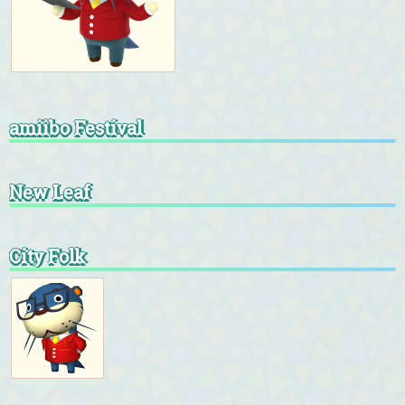
amiibo Festival
New Leaf
City Folk