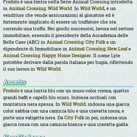
Frodolo è una lontra nella Serie Animal Crossing introdotta
in
Animal Crossing: Wild World
. In
Wild World
, è un
venditore che vende assicurazioni al giocatore ed è
fortemente implicato di essere un truffatore che sta
correndo una truffa. Nei giochi successivi, lavora nel settore
immobiliare, essendo il presidente della Accademia delle
Belle Case (ABC) in
Animal Crossing: City Folk
e un
dipendente di Immobiliare in
Animal Crossing: New Leaf
e
Animal Crossing: Happy Home Designer
. Il nome Lyle
potrebbe derivare dalla parola italiana per bugia, riflettendo
il suo lavoro in
Wild World
.
Aspetto
Frodolo
è una lontra blu con un muso color crema, quattro
grandi baffi e capelli blu scuro. Indossa occhiali con
montatura nera spessa. In
Wild World
, indossa una giacca
color sabbia con una camicia blu e una cravatta rossa, e
porta una valigetta nera. Da
City Folk
in poi, indossa una
giacca rossa con una camicia bianca e una cravatta gialla.