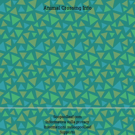
Animal Crossing Info
Soopoolleaf.com
Informativa sulla privacy
Informazioni suSoopoolleaf
Supporto