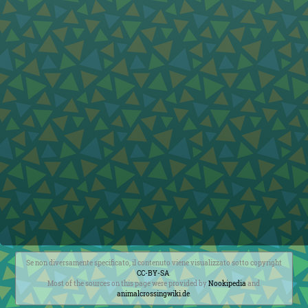
Se non diversamente specificato, il contenuto viene visualizzato sotto copyright
CC-BY-SA
.
Most of the sources on this page were provided by
Nookipedia
and
animalcrossingwiki.de
.