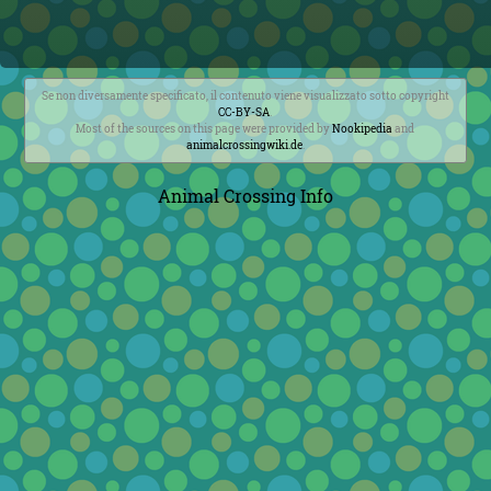
Se non diversamente specificato, il contenuto viene visualizzato sotto copyright
CC-BY-SA
.
Most of the sources on this page were provided by
Nookipedia
and
animalcrossingwiki.de
.
Animal Crossing Info