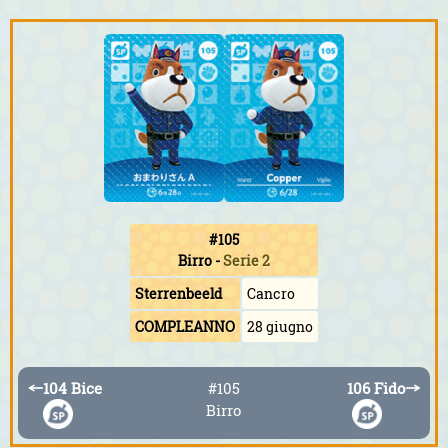
#105
Birro
-
Serie 2
Sterrenbeeld
Cancro
COMPLEANNO
28 giugno
←
104 Bice
#105
106 Fido
→
Birro