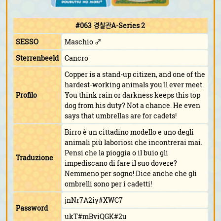
#063 경찰관A-Series 2
SESSO
Maschio ♂
Sterrenbeeld
Cancro
Copper is a stand-up citizen, and one of the
hardest-working animals you'll ever meet.
Profilo
You think rain or darkness keeps this top
dog from his duty? Not a chance. He even
says that umbrellas are for cadets!
Birro è un cittadino modello e uno degli
animali più laboriosi che incontrerai mai.
Pensi che la pioggia o il buio gli
Traduzione
impediscano di fare il suo dovere?
Nemmeno per sogno! Dice anche che gli
ombrelli sono per i cadetti!
jnNr7A2iy#XWC7
Password
ukT#mBviQGK#2u