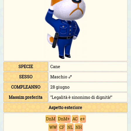
SPECIE
Cane
SESSO
Maschio ♂
COMPLEANNO
28 giugno
Massim preferita
"Legalità è sinonimo di dignità!"
Aspetto esteriore
DnM
DnM+
AC
e+
WW
CF
NL
NH