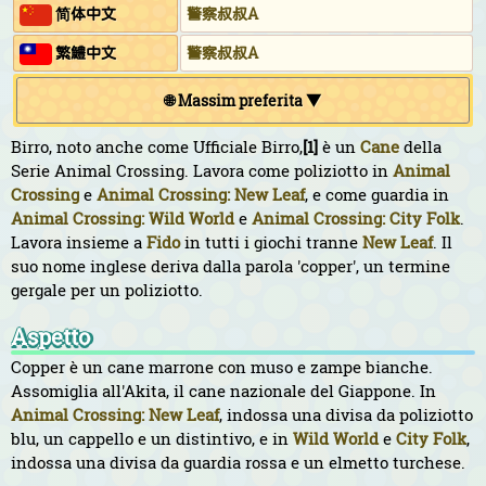
简体中文
警察叔叔A
繁鱧中文
警察叔叔A
🌐 Massim preferita ▼
Birro, noto anche come Ufficiale Birro,
[1]
è un
Cane
della
Serie Animal Crossing. Lavora come poliziotto in
Animal
Crossing
e
Animal Crossing: New Leaf
, e come guardia in
Animal Crossing: Wild World
e
Animal Crossing: City Folk
.
Lavora insieme a
Fido
in tutti i giochi tranne
New Leaf
. Il
suo nome inglese deriva dalla parola 'copper', un termine
gergale per un poliziotto.
Aspetto
Copper è un cane marrone con muso e zampe bianche.
Assomiglia all'Akita, il cane nazionale del Giappone. In
Animal Crossing: New Leaf
, indossa una divisa da poliziotto
blu, un cappello e un distintivo, e in
Wild World
e
City Folk
,
indossa una divisa da guardia rossa e un elmetto turchese.