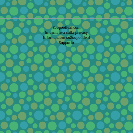
Soopoolleaf.com
Informativa sulla privacy
Informazioni suSoopoolleaf
Supporto