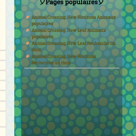
🎈Pages populaires🎈
Animal Crossing: New Horizons Animaux
populaires
Animal Crossing: New Leaf Animaux
populaires
Animal Crossing: New Leaf Recherche un
item
Animal Crossing: New Horizons
Recherche un item