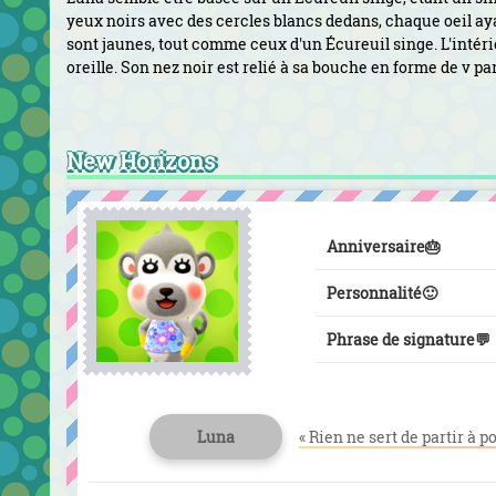
yeux noirs avec des cercles blancs dedans, chaque oeil ayan
sont jaunes, tout comme ceux d'un Écureuil singe. L'intérie
oreille. Son nez noir est relié à sa bouche en forme de v p
New Horizons
Anniversaire
🎂
Personnalité
🙂
Phrase de signature
💬
Luna
« Rien ne sert de partir à p