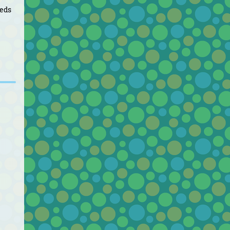
ieds
e