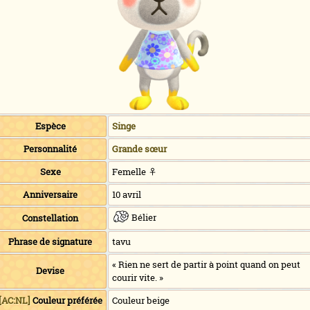
Espèce
Singe
Personnalité
Grande sœur
Sexe
Femelle ♀
Anniversaire
10 avril
Bélier
Constellation
Phrase de signature
tavu
« Rien ne sert de partir à point quand on peut
Devise
courir vite. »
[AC:NL]
Couleur préférée
Couleur beige