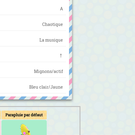
A
Chaotique
La musique
↑
Mignons/actif
Bleu clair/Jaune
Parapluie par défaut