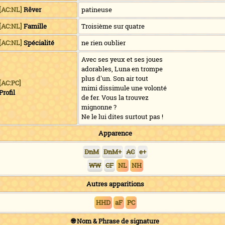
[AC:NL]
Rêver
patineuse
[AC:NL]
Famille
Troisième sur quatre
[AC:NL]
Spécialité
ne rien oublier
Avec ses yeux et ses joues
adorables, Luna en trompe
plus d'un. Son air tout
[AC:PC]
mimi dissimule une volonté
Profil
de fer. Vous la trouvez
mignonne ?
Ne le lui dites surtout pas !
Apparence
DnM
DnM+
AC
e+
WW
CF
NL
NH
Autres apparitions
HHD
aF
PC
🌐 Nom & Phrase de signature