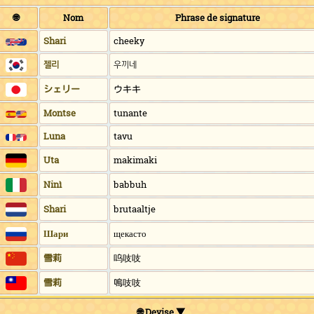
🌐
Nom
Phrase de signature
Shari
cheeky
젤리
우끼네
シェリー
ウキキ
Montse
tunante
Luna
tavu
Uta
makimaki
Ninì
babbuh
Shari
brutaaltje
Шари
щекасто
雪莉
呜吱吱
雪莉
嗚吱吱
🌐 Devise ▼