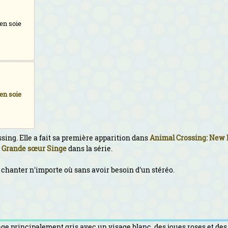
 en soie
 en soie
sing. Elle a fait sa première apparition dans
Animal Crossing: New 
e
Grande sœur
Singe
dans la série.
t chanter n'importe où sans avoir besoin d'un stéréo.
ge principalement gris avec un visage blanc, des joues roses et des