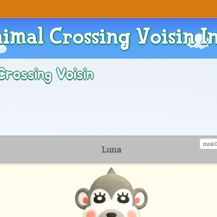
imal Crossing Voisin I
Crossing Voisin
mnk0
Luna