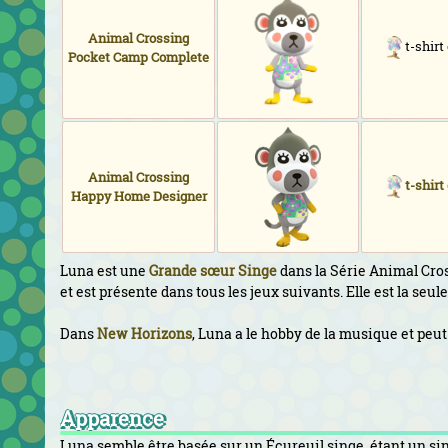
Animal Crossing
t-shirt
Pocket Camp Complete
Animal Crossing
t-shirt
Happy Home Designer
Luna est une
Grande sœur
Singe
dans la Série Animal Cros
et est présente dans tous les jeux suivants. Elle est la seul
Dans
New Horizons
, Luna a le hobby de la musique et peu
Apparence
Luna semble être basée sur un Écureuil singe, étant un sin