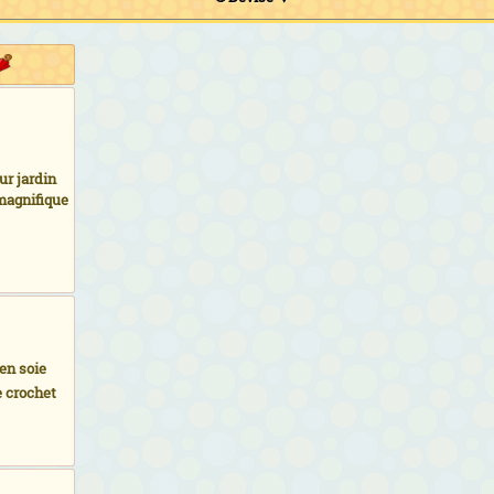
r jardin
magnifique
 en soie
 crochet