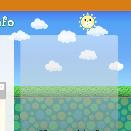
nfo
7