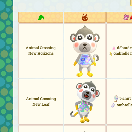
Animal Crossing:
débardeu
New Horizons
ombrelle 
t-shirt
Animal Crossing
New Leaf
ombrelle