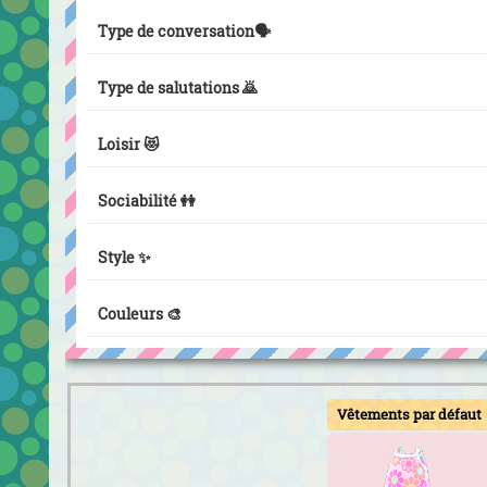
Type de conversation🗣️
Type de salutations 🙇
Loisir 😻
Sociabilité 👭
Style ✨
Couleurs 🎨
Vêtements par défaut