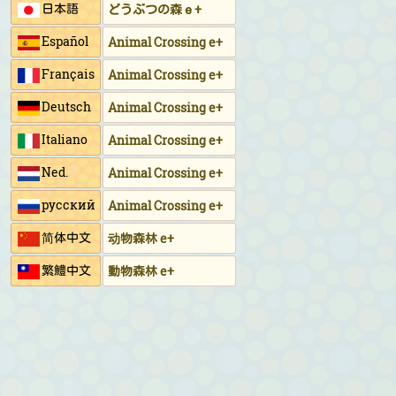
日本語
どうぶつの森ｅ+
Español
Animal Crossing e+
Français
Animal Crossing e+
Deutsch
Animal Crossing e+
Italiano
Animal Crossing e+
Ned.
Animal Crossing e+
русский
Animal Crossing e+
简体中文
动物森林 e+
繁鱧中文
動物森林 e+