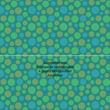
Soopoolleaf.com
Politique de confidentialité
À propos deSoopoolleaf
Assistance