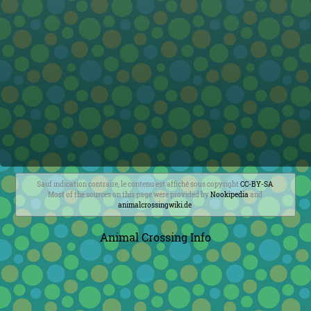
Sauf indication contraire, le contenu est affiché sous copyright
CC-BY-SA
.
Most of the sources on this page were provided by
Nookipedia
and
animalcrossingwiki.de
.
Animal Crossing Info