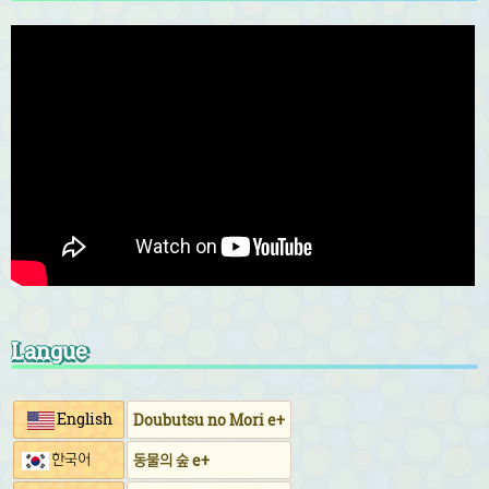
Langue
English
Doubutsu no Mori e+
한국어
동물의 숲 e+