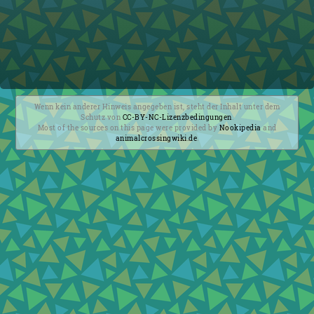
Wenn kein anderer Hinweis angegeben ist, steht der Inhalt unter dem
Schutz von
CC-BY-NC-Lizenzbedingungen
.
Most of the sources on this page were provided by
Nookipedia
and
animalcrossingwiki.de
.