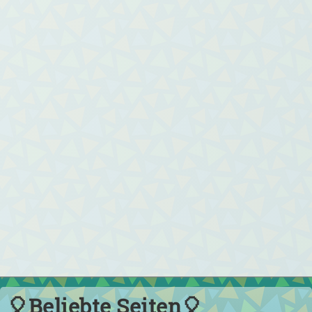
🎈Beliebte Seiten🎈