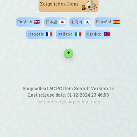
Zeige jedes Item
English
日本語
한국어
Español
Français
Italiano
繁鱧中文
+
Soopoolleaf AC:PC Item Search Version 1.5
Last release date: 31-12-2024 23:46:03
soopoolleaf@soopoolleaf.com