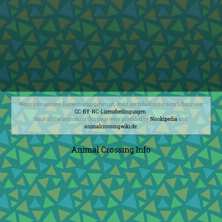
Wenn kein anderer Hinweis angegeben ist, steht der Inhalt unter dem Schutz von
CC-BY-NC-Lizenzbedingungen
.
Most of the sources on this page were provided by
Nookipedia
and
animalcrossingwiki.de
.
Animal Crossing Info