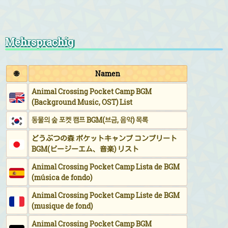
Mehrsprachig
🌐
Namen
Animal Crossing Pocket Camp BGM
(Background Music, OST) List
동물의 숲 포켓 캠프 BGM(브금, 음악) 목록
どうぶつの森 ポケットキャンプ コンプリート
BGM(ビージーエム、音楽) リスト
Animal Crossing Pocket Camp Lista de BGM
(música de fondo)
Animal Crossing Pocket Camp Liste de BGM
(musique de fond)
Animal Crossing Pocket Camp BGM