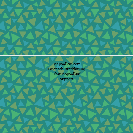
Soopoolleaf.com
Datenschutzerklärung
ÜberSoopoolleaf
Support