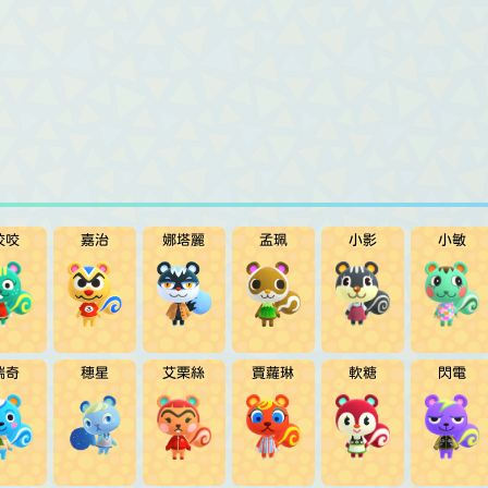
咬咬
嘉治
娜塔麗
孟珮
小影
小敏
瑞奇
穗星
艾栗絲
賈蘿琳
軟糖
閃電