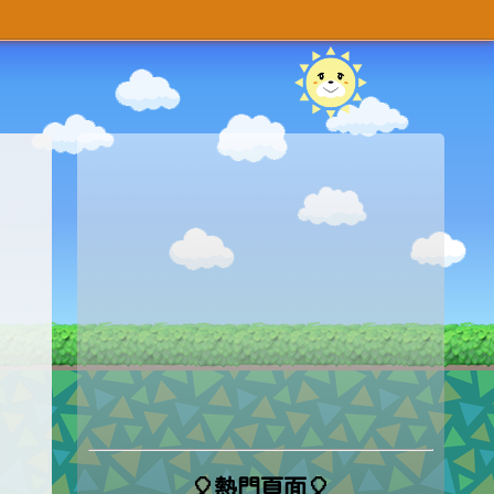
🎈熱門頁面🎈