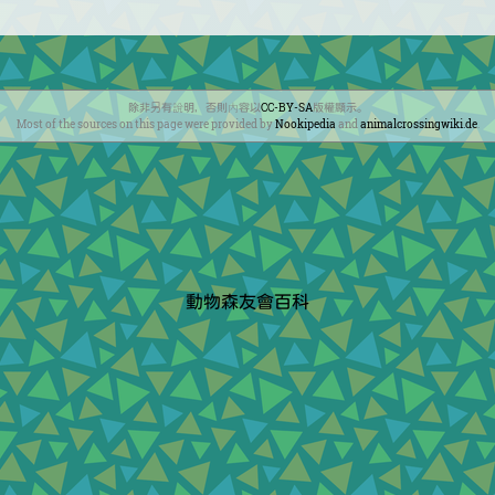
除非另有說明，否則內容以
CC-BY-SA
版權顯示。
Most of the sources on this page were provided by
Nookipedia
and
animalcrossingwiki.de
.
動物森友會百科