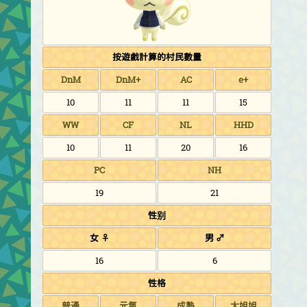
按遊戲計算的村民數量
DnM
DnM+
AC
e+
10
11
11
15
WW
CF
NL
HHD
10
11
20
16
PC
NH
19
21
性别
女 ♀
男 ♂
16
6
性格
普通
元氣
成熟
大姐姐