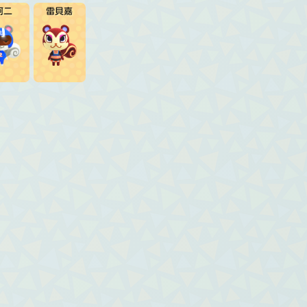
阿二
雷貝嘉