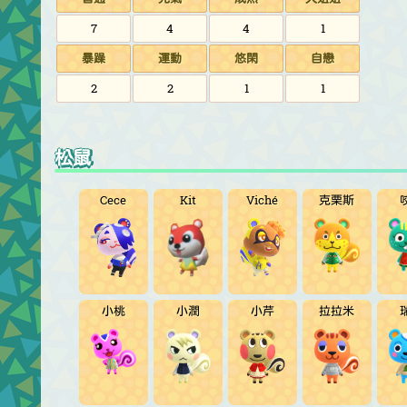
7
4
4
1
暴躁
運動
悠閑
自戀
2
2
1
1
松鼠
Cece
Kit
Viché
克栗斯
小桃
小潤
小芹
拉拉米