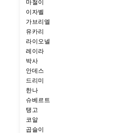
마철이
이자벨
가브리엘
유카리
라이오넬
레이라
박사
안데스
드리미
한나
슈베르트
탱고
코알
곱슬이