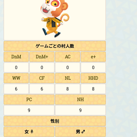
ゲームごとの村人数
DnM
DnM+
AC
e+
0
0
0
0
WW
CF
NL
HHD
6
6
8
8
PC
NH
9
9
性别
女 ♀
男 ♂