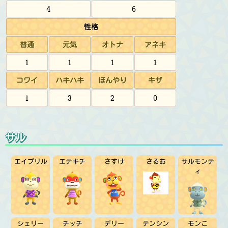
4
6
性格
普通
元気
オトナ
アネキ
1
1
1
1
コワイ
ハキハキ
ぼんやり
キザ
1
3
2
0
サル
エイプリル
エテキチ
さすけ
さるお
サルモンテ
ィ
シェリー
チッチ
デリー
テンシン
モンこ