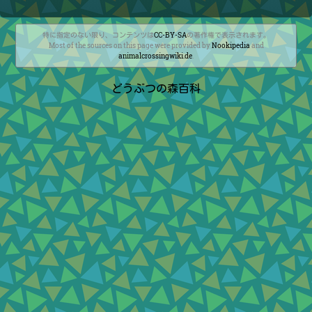
特に指定のない限り、コンテンツは
CC-BY-SA
の著作権で表示されます。
Most of the sources on this page were provided by
Nookipedia
and
animalcrossingwiki.de
.
どうぶつの森百科