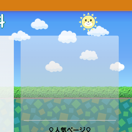
科
🎈人気ページ🎈