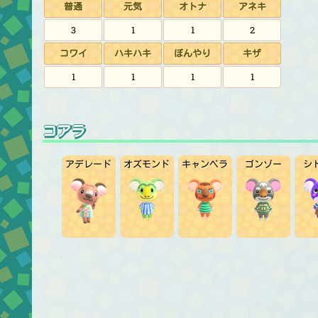
普通
元気
オトナ
アネキ
3
1
1
2
コワイ
ハキハキ
ぼんやり
キザ
1
1
1
1
コアラ
アデレード
オズモンド
キャンベラ
ゴンゾー
シ