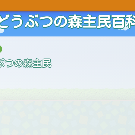
どうぶつの森主民百
ぶつの森主民