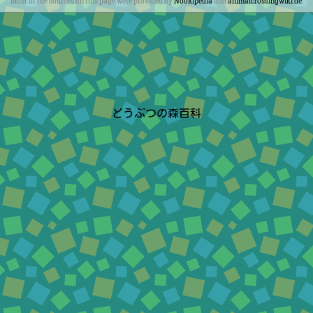
Most of the sources on this page were provided by
Nookipedia
and
animalcrossingwiki.de
.
どうぶつの森百科