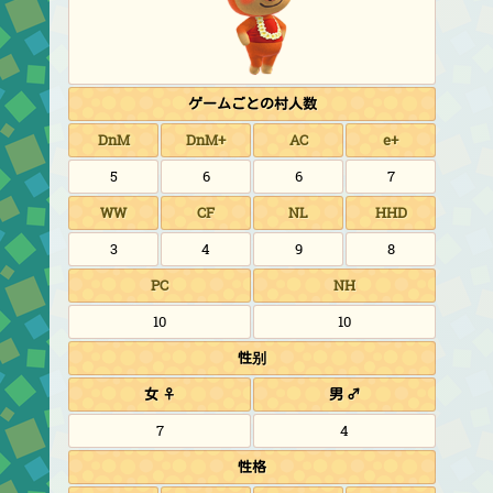
ゲームごとの村人数
DnM
DnM+
AC
e+
5
6
6
7
WW
CF
NL
HHD
3
4
9
8
PC
NH
10
10
性别
女 ♀
男 ♂
7
4
性格