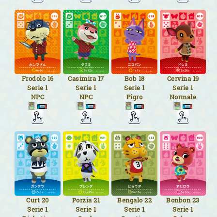
Frodolo
16
Casimira
17
Bob
18
Cervina
19
Serie 1
Serie 1
Serie 1
Serie 1
NPC
NPC
Pigro
Normale
Curt
20
Porzia
21
Bengalo
22
Bonbon
23
Serie 1
Serie 1
Serie 1
Serie 1