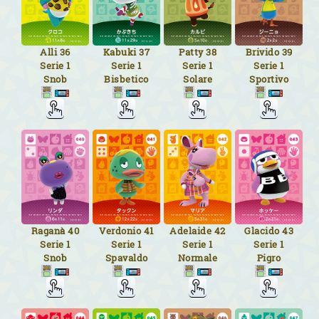
Alli
36
Kabuki
37
Patty
38
Brivido
39
Serie 1
Serie 1
Serie 1
Serie 1
Snob
Bisbetico
Solare
Sportivo
Raganà
40
Verdonio
41
Adelaide
42
Glacido
43
Serie 1
Serie 1
Serie 1
Serie 1
Snob
Spavaldo
Normale
Pigro