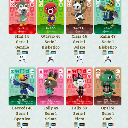
Ninì
44
Ottavio
45
Clara
46
Kalin
47
Serie 1
Serie 1
Serie 1
Serie 1
Gentile
Bisbetico
Solare
Bisbetico
Beccodì
48
Lolly
49
Felix
50
Opal
51
Serie 1
Serie 1
Serie 1
Serie 1
Sportivo
Solare
Pigro
Snob