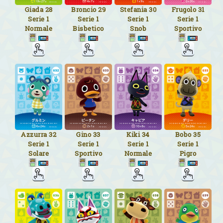
Giada
28
Broncio
29
Stefania
30
Frugolo
31
Serie 1
Serie 1
Serie 1
Serie 1
Normale
Bisbetico
Snob
Sportivo
Azzurra
32
Gino
33
Kiki
34
Bobo
35
Serie 1
Serie 1
Serie 1
Serie 1
Solare
Sportivo
Normale
Pigro