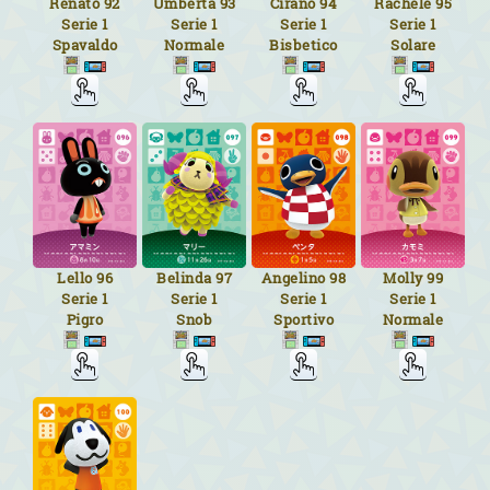
Renato
92
Umberta
93
Cirano
94
Rachele
95
Serie 1
Serie 1
Serie 1
Serie 1
Spavaldo
Normale
Bisbetico
Solare
Lello
96
Belinda
97
Angelino
98
Molly
99
Serie 1
Serie 1
Serie 1
Serie 1
Pigro
Snob
Sportivo
Normale