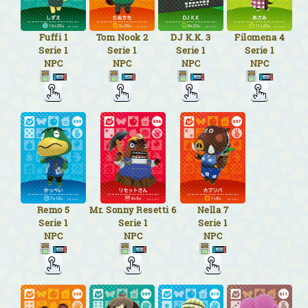
Fuffi
1
Tom Nook
2
DJ K.K.
3
Filomena
4
Serie 1
Serie 1
Serie 1
Serie 1
NPC
NPC
NPC
NPC
Remo
5
Mr. Sonny Resetti
6
Nella
7
Serie 1
Serie 1
Serie 1
NPC
NPC
NPC