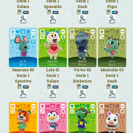
Serie 1
Serie 1
Serie 1
Serie 1
Solare
Spavaldo
Snob
Pigro
Sansone
60
Lola
61
Victor
62
Mentulla
63
Serie 1
Serie 1
Serie 1
Serie 1
Sportivo
Solare
Bisbetico
Snob