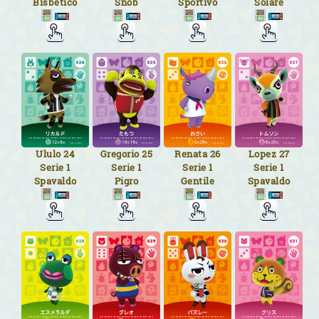
Bisbetico
Snob
Sportivo
Solare
Ululo
24
Gregorio
25
Renata
26
Lopez
27
Serie 1
Serie 1
Serie 1
Serie 1
Spavaldo
Pigro
Gentile
Spavaldo