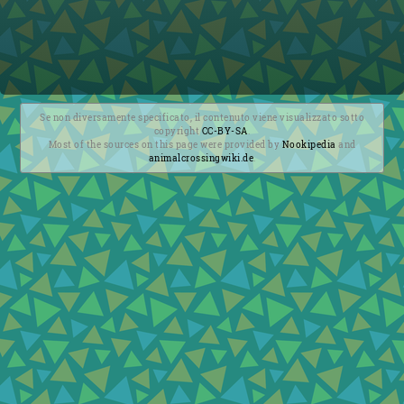
Se non diversamente specificato, il contenuto viene visualizzato sotto
copyright
CC-BY-SA
.
Most of the sources on this page were provided by
Nookipedia
and
animalcrossingwiki.de
.