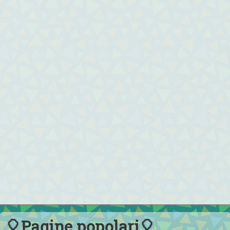
🎈Pagine popolari🎈