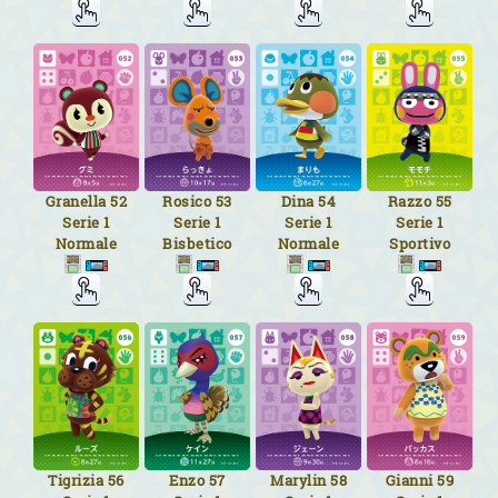
Granella
52
Rosico
53
Dina
54
Razzo
55
Serie 1
Serie 1
Serie 1
Serie 1
Normale
Bisbetico
Normale
Sportivo
Tigrizia
56
Enzo
57
Marylin
58
Gianni
59