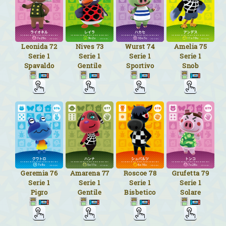
Leonida
72
Nives
73
Wurst
74
Amelia
75
Serie 1
Serie 1
Serie 1
Serie 1
Spavaldo
Gentile
Sportivo
Snob
Geremia
76
Amarena
77
Roscoe
78
Grufetta
79
Serie 1
Serie 1
Serie 1
Serie 1
Pigro
Gentile
Bisbetico
Solare