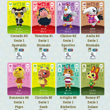
Corrado
80
Tenerina
81
Chirico
82
Anita
83
Serie 1
Serie 1
Serie 1
Serie 1
Spavaldo
Normale
Sportivo
Normale
Benzonio
84
Cicciola
85
Artiglio
86
Bonny
87
Serie 1
Serie 1
Serie 1
Serie 1
Pigro
Snob
Bisbetico
Solare