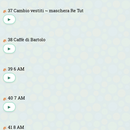
37 Cambio vestiti ~ maschera Re Tut
▶
38 Caffè di Bartolo
▶
39 6 AM
▶
40 7 AM
▶
41 8 AM