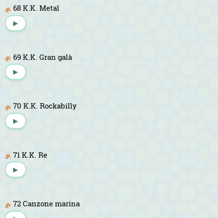
68 K.K. Metal
▶
69 K.K. Gran galà
▶
70 K.K. Rockabilly
▶
71 K.K. Re
▶
72 Canzone marina