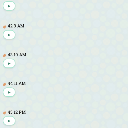
▶
42 9 AM
▶
43 10 AM
▶
44 11 AM
▶
45 12 PM
▶