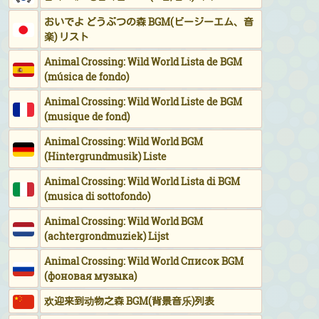
おいでよ どうぶつの森 BGM(ビージーエム、音
楽) リスト
Animal Crossing: Wild World Lista de BGM
(música de fondo)
Animal Crossing: Wild World Liste de BGM
(musique de fond)
Animal Crossing: Wild World BGM
(Hintergrundmusik) Liste
Animal Crossing: Wild World Lista di BGM
(musica di sottofondo)
Animal Crossing: Wild World BGM
(achtergrondmuziek) Lijst
Animal Crossing: Wild World Список BGM
(фоновая музыка)
欢迎来到动物之森 BGM(背景音乐)列表