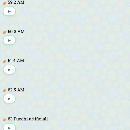
59 2 AM
▶
60 3 AM
▶
61 4 AM
▶
62 5 AM
▶
63 Fuochi artificiali
▶