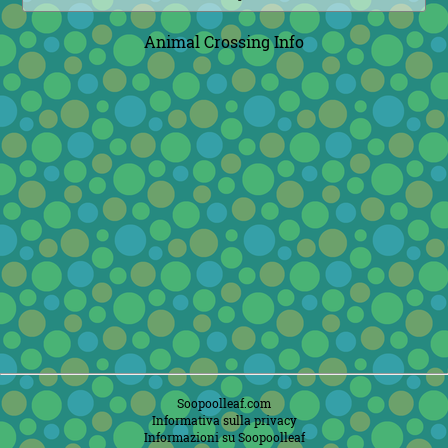
Animal Crossing Info
Soopoolleaf.com
Informativa sulla privacy
Informazioni su Soopoolleaf