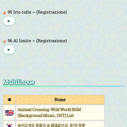
95 Irto colle ~ (Registrazione)
▶
96 Al limite ~ (Registrazione)
▶
Multilingue
🌐
Nome
Animal Crossing: Wild World BGM
(Background Music, OST) List
놀러오세요 동물의 숲 BGM(브금, 음악) 목록