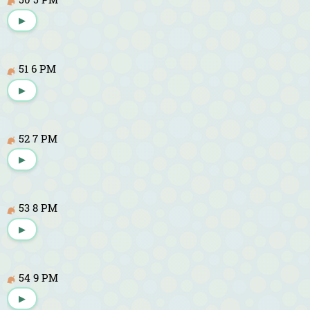
▶
51 6 PM
▶
52 7 PM
▶
53 8 PM
▶
54 9 PM
▶