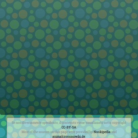
Se non diversamente specificato, il contenuto viene visualizzato sotto copyright
CC-BY-SA
.
Most of the sources on this page were provided by
Nookipedia
and
animalcrossingwiki.de
.