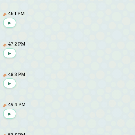
46 1 PM
▶
47 2 PM
▶
48 3 PM
▶
49 4 PM
▶
50 5 PM