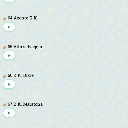
64 Agente K.K.
▶
65 Vita selvaggia
▶
66 K.K. Dixie
▶
67 K.K. Maratona
▶