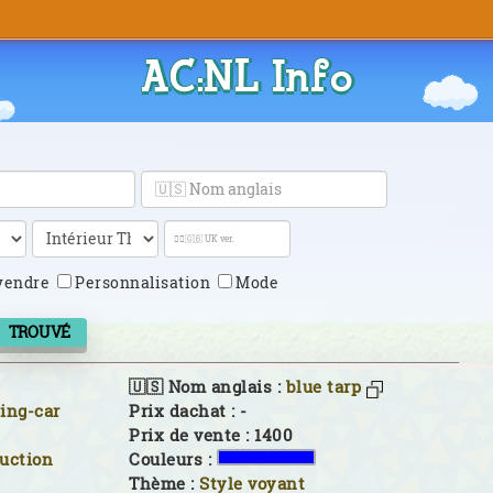
AC:NL Info
vendre
Personnalisation
Mode
TROUVÉ
🇺🇸 Nom anglais :
blue tarp
ing-car
Prix dachat : -
Prix de vente : 1400
ruction
Couleurs :
Thème :
Style voyant