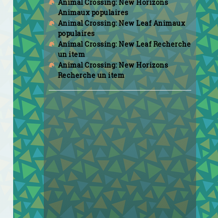
Animal Crossing: New Horizons
Animaux populaires
Animal Crossing: New Leaf Animaux
populaires
Animal Crossing: New Leaf Recherche
un item
Animal Crossing: New Horizons
Recherche un item