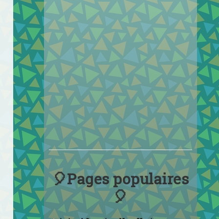
🎈Pages populaires
🎈