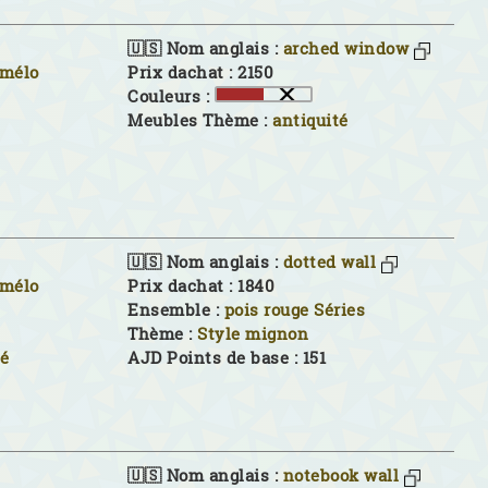
🇺🇸 Nom anglais :
arched window
imélo
Prix dachat : 2150
Couleurs :
Meubles Thème :
antiquité
🇺🇸 Nom anglais :
dotted wall
imélo
Prix dachat : 1840
Ensemble :
pois rouge Séries
Thème :
Style mignon
té
AJD Points de base : 151
🇺🇸 Nom anglais :
notebook wall