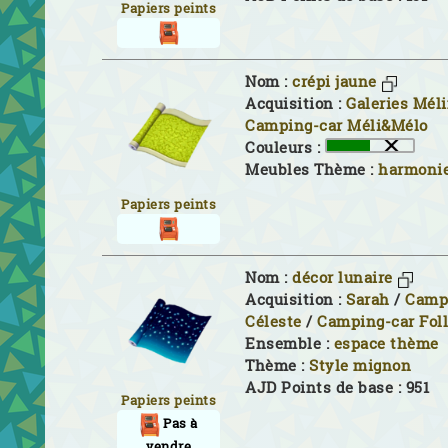
Papiers peints
Nom :
crépi jaune
Acquisition :
Galeries Mél
Camping-car Méli&Mélo
Couleurs :
Meubles Thème :
harmoni
Papiers peints
Nom :
décor lunaire
Acquisition :
Sarah
/
Camp
Céleste
/
Camping-car Foll
Ensemble :
espace thème
Thème :
Style mignon
AJD Points de base : 951
Papiers peints
Pas à
vendre