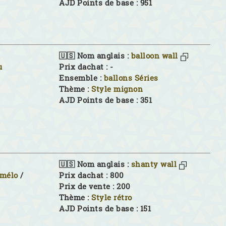
AJD Points de base : 951
🇺🇸 Nom anglais :
balloon wall
u
Prix dachat : -
Ensemble :
ballons Séries
Thème :
Style mignon
AJD Points de base : 351
🇺🇸 Nom anglais :
shanty wall
imélo
/
Prix dachat : 800
Prix de vente : 200
Thème :
Style rétro
AJD Points de base : 151