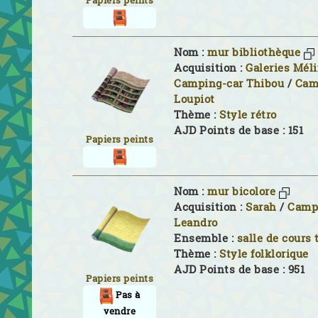
Papiers peints
Nom :
mur bibliothèque
Acquisition :
Galeries Mél
Camping-car Thibou
/
Cam
Loupiot
Thème :
Style rétro
AJD Points de base : 151
Papiers peints
Nom :
mur bicolore
Acquisition :
Sarah
/
Camp
Leandro
Ensemble :
salle de cours
Thème :
Style folklorique
AJD Points de base : 951
Papiers peints
Pas à
vendre