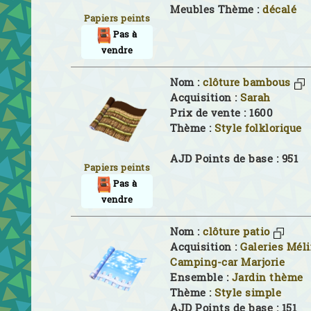
Meubles Thème :
décalé
Papiers peints
Pas à
vendre
Nom :
clôture bambous
Acquisition :
Sarah
Prix de vente : 1600
Thème :
Style folklorique
AJD Points de base : 951
Papiers peints
Pas à
vendre
Nom :
clôture patio
Acquisition :
Galeries Mél
Camping-car Marjorie
Ensemble :
Jardin thème
Thème :
Style simple
AJD Points de base : 151