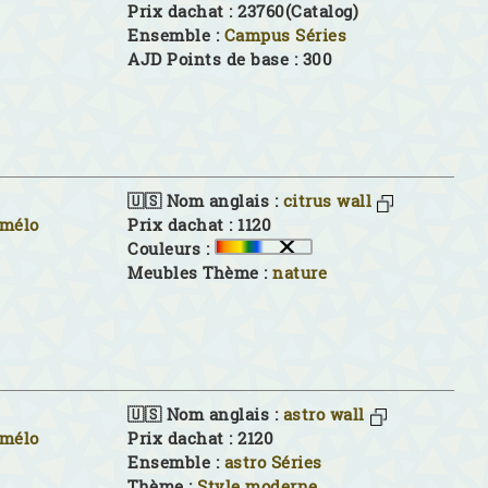
Prix dachat : 23760(Catalog)
Ensemble :
Campus Séries
AJD Points de base : 300
🇺🇸 Nom anglais :
citrus wall
imélo
Prix dachat : 1120
Couleurs :
Meubles Thème :
nature
🇺🇸 Nom anglais :
astro wall
imélo
Prix dachat : 2120
Ensemble :
astro Séries
Thème :
Style moderne