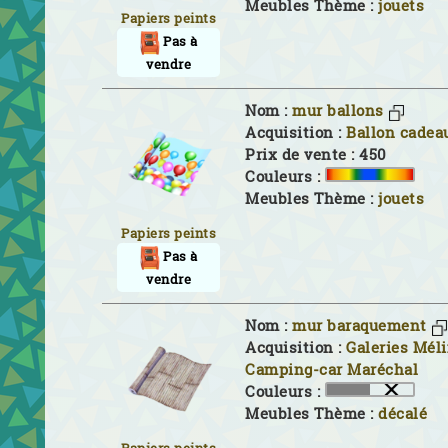
Meubles Thème :
jouets
Papiers peints
Pas à
vendre
Nom :
mur ballons
Acquisition :
Ballon cadea
Prix de vente : 450
Couleurs :
Meubles Thème :
jouets
Papiers peints
Pas à
vendre
Nom :
mur baraquement
Acquisition :
Galeries Mél
Camping-car Maréchal
Couleurs :
Meubles Thème :
décalé